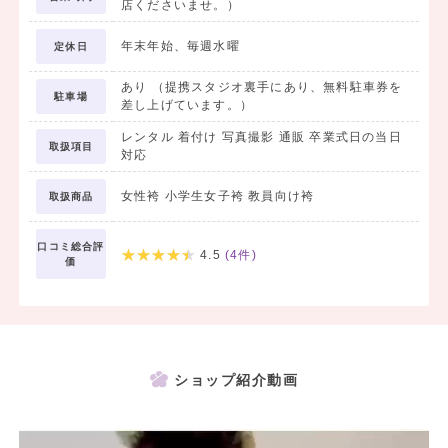
店くださいませ。）
年末年始、毎週水曜
定休日
あり （提携スタジオ裏手にあり、無料駐車券を
駐車場
差し上げています。）
レンタル 着付け 写真撮影 通販 卒業式日の当日
取扱項目
対応
女性袴 小学生女子袴 教員向け袴
取扱商品
口コミ総合評
4.5
(
4
件)
価
ショップ紹介動画