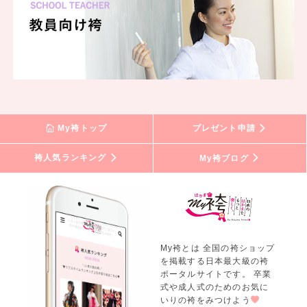
My袴トップ
プレゼント申請
袴人気ランキング
My袴ブログ
My袴とは 全国の袴ショップ
を掲載する日本最大級の袴
ポータルサイトです。 卒業
式や成人式のためのお気に
いりの袴をみつけよう