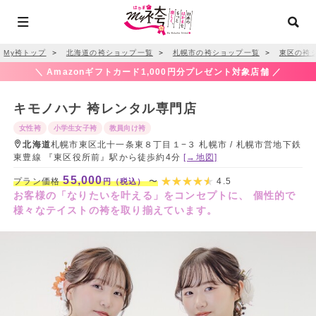
My袴トップ
＞
北海道の袴ショップ一覧
＞
札幌市の袴ショップ一覧
＞
東区の袴
＼ Amazonギフトカード1,000円分プレゼント対象店舗 ／
キモノハナ 袴レンタル専門店
女性袴
小学生女子袴
教員向け袴
北海道
札幌市東区北十一条東８丁目１−３ 札幌市 / 札幌市営地下鉄
東豊線 『東区役所前』駅から徒歩約4分
[→地図]
55,000
プラン価格
〜
4.5
円（税込）
お客様の「なりたいを叶える」をコンセプトに、 個性的で
様々なテイストの袴を取り揃えています。