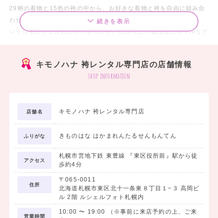
29柄の着物と15色の袴の中から、お好きな着物と袴を自由に組み合
わせることが出来ます。
続きを表示
レトロモダンでかわいいスタイルや、自分らしい個性派スタイルなど
あなたの『なりたい』を叶える袴にきっと出会えます。
キモノハナ 袴レンタル専門店の店舗情報
袴のご試着は、提携スタジオ『ルシェルフォト札幌』内にて可能で
shop information
す。
服の上からでき、相談しやすく知識豊富なスタッフがあなたにピッタ
リな袴コーディネートをご提案いたします。
キモノハナ 袴レンタル専門店
店舗名
なお、ご成約者様限定で着付けセットも付いた卒業式写真前撮りサー
きものはな はかまれんたるせんもんてん
ビスもあります。
ふりがな
周りの人とは違う自分だけの袴スタイルで、素敵な卒業式の思い出を
札幌市営地下鉄 東豊線 『東区役所前』駅から徒
作りましょう。
アクセス
歩約4分
〒065-0011
住所
北海道札幌市東区北十一条東８丁目１−３ 高岡ビ
ル 2階 ルシェルフォト札幌内
10:00
〜
19:00
（※事前に来店予約の上、ご来
営業時間