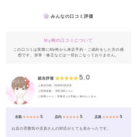
みんなの口コミ評価
My袴の口コミについて
この口コミは実際にMy袴から来店予約・ご成約をした方の感
想です。加筆・修正などは一切おこなっておりません。
5.0
総合評価
ご来店日時：2026年03月頃
ご利用金額： ¥80,000くらい
ご利用シーン：卒業式 (小学校)／袴のレンタル
5
5
5
衣装
★★★★★
店内
★★★★★
店員
★★★★★
お店の雰囲気や店員さんの対応がとても良かったです。