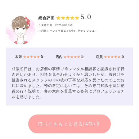
5.0
総合評価
ご来店日時：2026年03月頃
ご利用シーン：卒業式 (大学)／袴のレンタル
5
5
5
衣装
★★★★★
店内
★★★★★
店員
★★★★★
相談初日は、お店側の事情で袴レンタル相談客と認識されず行
き違いがあり、相談を見合わせようかと思いしたが、着付けを
担当されるスタッフのその後の丁寧な対応を受けたのでこのお
店に決めました。袴の選定においては、その専門知識を基に納
得の行く説明と、客の意向を尊重する姿勢にプロフェッショナ
ルを感じました。
口コミをもっと見る(4件)