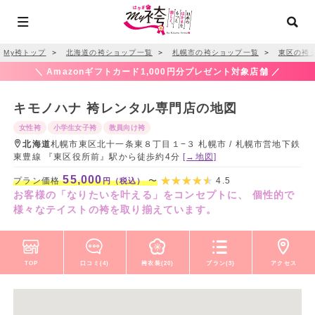
My袴トップ
＞
北海道の袴ショップ一覧
＞
札幌市の袴ショップ一覧
＞
東区の袴
＼ Amazonギフトカード1,000円分プレゼント対象店舗 ／
キモノハナ 袴レンタル専門店の地図
女性袴
小学生女子袴
教員向け袴
北海道
札幌市東区北十一条東８丁目１−３ 札幌市 / 札幌市営地下鉄
東豊線 『東区役所前』駅から徒歩約4分
[→地図]
55,000
プラン価格
〜
4.5
円（税込）
お客様の「なりたいを叶える」をコンセプトに、 個性的で
様々なテイストの袴を取り揃えています。
TOP
口コミ(4)
袴衣装(20)
プラン(3)
アクセス