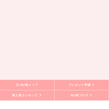
My袴トップ
プレゼント申請
袴人気ランキング
My袴ブログ