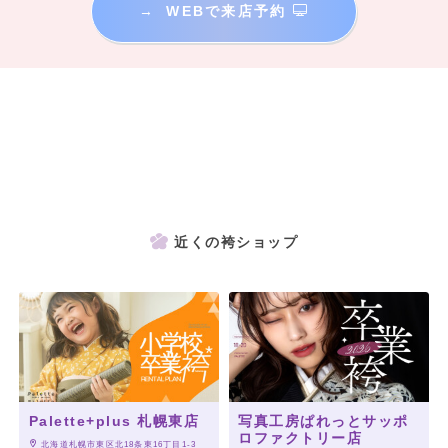
→
WEBで来店予約
近くの袴ショップ
Palette+plus 札幌東店
写真工房ぱれっとサッポ
ロファクトリー店
 北海道札幌市東区北18条東16丁目1-3