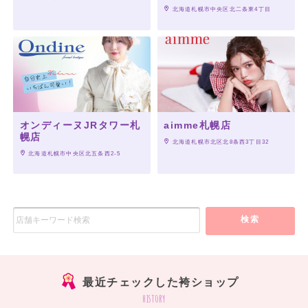
 北海道札幌市中央区北二条東4丁目
オンディーヌJRタワー札
aimme札幌店
幌店
 北海道札幌市北区北8条西3丁目32
 北海道札幌市中央区北五条西2-5
検索
最近チェックした袴ショップ
history