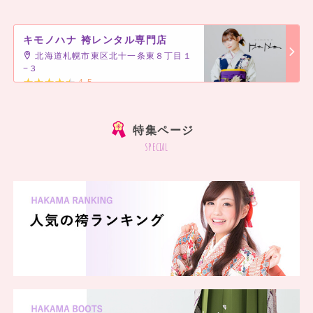
キモノハナ 袴レンタル専門店
北海道札幌市東区北十一条東８丁目１
−３
4.5
]
特集ページ
special