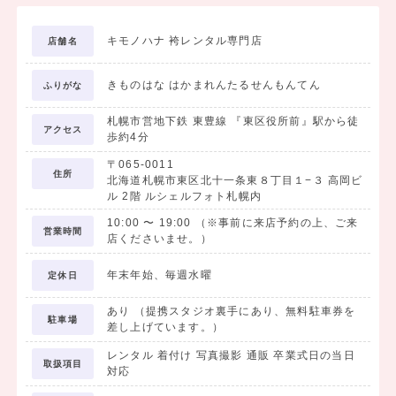
キモノハナ 袴レンタル専門店
店舗名
きものはな はかまれんたるせんもんてん
ふりがな
札幌市営地下鉄 東豊線 『東区役所前』駅から徒
アクセス
歩約4分
〒065-0011
住所
北海道札幌市東区北十一条東８丁目１−３ 高岡ビ
ル 2階 ルシェルフォト札幌内
10:00
〜
19:00
（※事前に来店予約の上、ご来
営業時間
店くださいませ。）
年末年始、毎週水曜
定休日
あり （提携スタジオ裏手にあり、無料駐車券を
駐車場
差し上げています。）
レンタル 着付け 写真撮影 通販 卒業式日の当日
取扱項目
対応