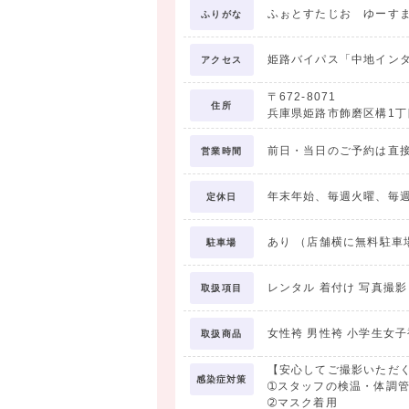
ふぉとすたじお ゆーす
ふりがな
❤ 卒業袴 レンタルプラン
おひとり様 19,800円～
姫路バイパス「中地イン
アクセス
〒672-8071
※選ばれるお着物により料金が異なります
住所
兵庫県姫路市飾磨区構1丁目
※別途安心保証料2,100円 ※お写真代別
前日・当日のご予約は直接
営業時間
┏ーーーーーーーー┓
3万円以上レンタルで
年末年始、毎週火曜、毎週水
定休日
当日お支度代無料
（通常8,400円）
あり （店舗横に無料駐車
駐車場
┗ーーーーーーーー┛
※当日メイクは別途4,200円
レンタル 着付け 写真撮影
取扱項目
┏ーーーーーーーー┓
女性袴 男性袴 小学生女子
取扱商品
お友達と
一緒にご成約で
【安心してご撮影いただ
感染症対策
レンタル10％OFF♪
➀スタッフの検温・体調
➁マスク着用
┗ーーーーーーーー┛