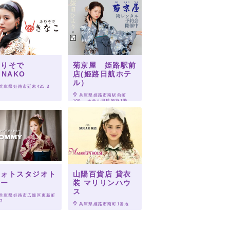
ふりそで
菊京屋 姫路駅前
INAKO
店(姫路日航ホテ
ル）
 兵庫県姫路市延末435-3
 兵庫県姫路市南駅前町
100　 ホテル日航姫路1階
フォトスタジオト
山陽百貨店 貸衣
ミー
装 マリリンハウ
ス
 兵庫県姫路市広畑区東新町
23
 兵庫県姫路市南町1番地