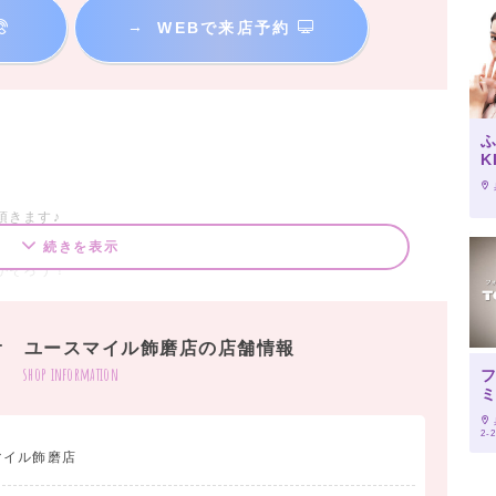
→
WEBで来店予約
K
頂きます♪
続きを表示
がそろう！
、就活や卒論で忙しい学生さんもラクラク安心です♪
オ ユースマイル飾磨店の店舗情報
影♪
shop information
ィング・プロカメラマンの撮影で、こだわりのお写真が残せま
2-
マイル飾磨店