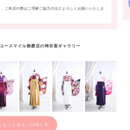
も、ご来店の際はご理解ご協力のほどよろしくお願いいたしま
さい。
ユースマイル飾磨店の袴衣装ギャラリー
をお写真で残しませんか？
い！(*^^*)
をもっと見る (23件)