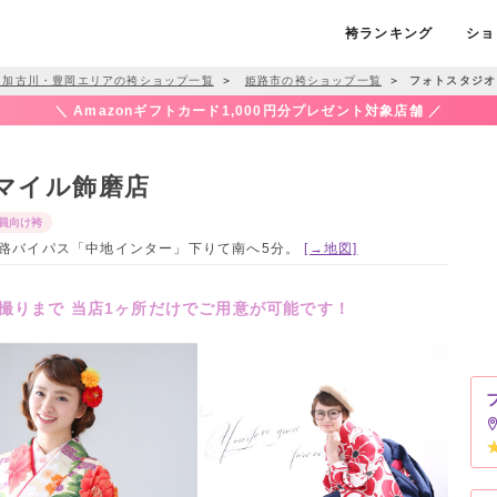
袴ランキング
ショ
・加古川・豊岡エリアの袴ショップ一覧
＞
姫路市の袴ショップ一覧
＞
フォトスタジオ
＼ Amazonギフトカード1,000円分プレゼント対象店舗 ／
マイル飾磨店
員向け袴
/ 姫路バイパス「中地インター」下りて南へ5分。
[→地図]
撮りまで 当店1ヶ所だけでご用意が可能です！