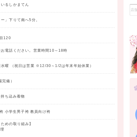
まいるしかまてん
ター」下りて南へ5分。
120
途
お電話ください。営業時間10～18時
曜 （祝日は営業 ※12/30～1/2は年末年始休業）
場完備）
 持ち込み着物
袴 小学生男子袴 教員向け袴
くための取り組み】
管理