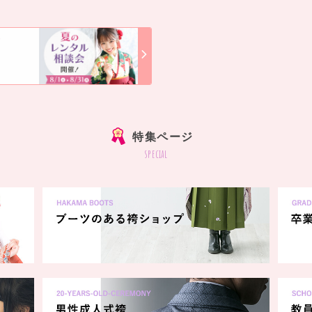
店
]
特集ページ
special