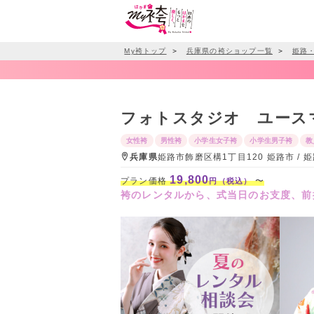
My袴トップ
＞
兵庫県の袴ショップ一覧
＞
姫路
フォトスタジオ ユース
女性袴
男性袴
小学生女子袴
小学生男子袴
教
兵庫県
姫路市飾磨区構1丁目120 姫路市 
19,800
プラン価格
〜
円（税込）
袴のレンタルから、式当日のお支度、前