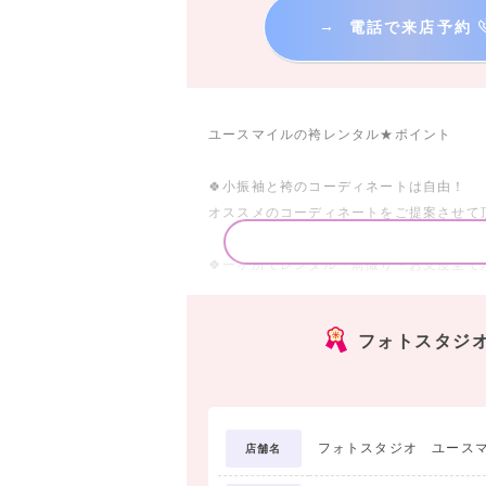
→
電話で来店予約
ユースマイルの袴レンタル★ポイント
🍀小振袖と袴のコーディネートは自由！
オススメのコーディネートをご提案させて
🍀一ヶ所でレンタル・前撮り・お支度全て
何ヶ所も予約の手配をしなくてもいいから
フォトスタジ
🍀写真館だからこそ！前撮りもこだわり撮
オシャレなスタジオセット・美しいライテ
す。
△\\\\\\\\\\\\\\\\\\\\\\\\\▽
フォトスタジオ ユース
店舗名