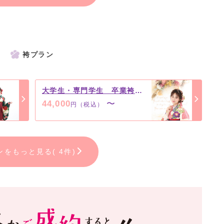
袴プラン
大学生・専門学生 卒業袴 撮影のみプラン
44,000
〜
円（税込）
ンをもっと見る( 4件)