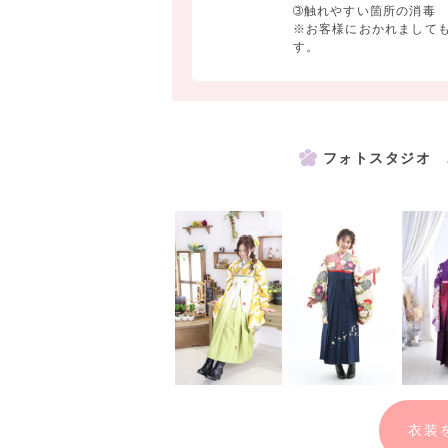
➂触れやすい箇所の消毒
※お客様におかれまして
まずはお気軽にお衣装合わせにお越しくだ
す。
ご来店は要予約。
ユースマイルの公式ホームページから、
または店舗に直接ご予約ください。
フォトスタジオ 
― ― ― ― ― ― ― ―
卒業式はスーツでご参加のお嬢様へ。袴姿
❤ 卒業袴 撮影のみプラン
おひとり様 5,500円
※お写真代別途
公式ホームページも是非チェックしてみて下さ
「ユースマイル」で、検索！
衣装