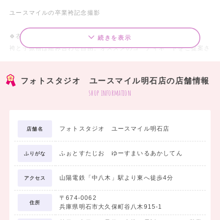
ユースマイルの卒業袴記念撮影
🍀衣装・着付・ヘアメイクはおまかせください♪
続きを表示
袴と子振袖は組み合わせ自由。オススメのコーディネートをご提案さ
せていただきます。
お持ち込みの袴もＯＫ！
フォトスタジオ ユースマイル明石店の店舗情報
shop information
🍀写真館だからこそ！こだわり撮影♪
オシャレなスタジオセット・美しいライティング・プロカメラマンの
撮影で、こだわりのお写真が残せます。
フォトスタジオ ユースマイル明石店
店舗名
ふぉとすたじお ゆーすまいるあかしてん
△\\\\\\\\\\\\\\\\\\\\\\\\\▽
ふりがな
❤ 卒業袴 撮影のみプラン
山陽電鉄「中八木」駅より東へ徒歩4分
アクセス
撮影料：お一人様 5,500円
〒674-0062
※お写真代別途（全データ付き38,500円～）
住所
兵庫県明石市大久保町谷八木915-1