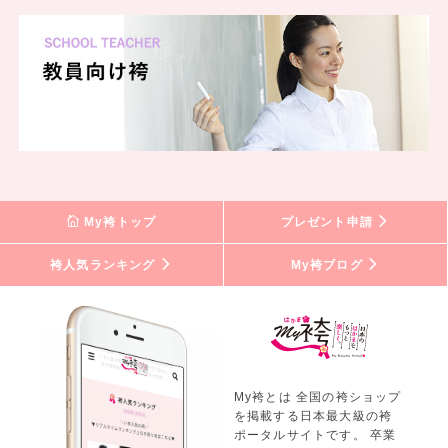
My袴トップ
プレゼント申請
袴人気ランキング
My袴ブログ
My袴とは 全国の袴ショップ
を掲載する日本最大級の袴
ポータルサイトです。 卒業