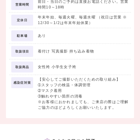
前日・当日のご予約は直接お電話ください。営業
営業時間
時間10～18時
公式ホームページも是非チェックしてみて下さい！(*^^*)
年末年始、毎週火曜、毎週水曜 （祝日は営業 ※
「ユースマイル」で、検索！
定休日
12/30～1/2は年末年始休業）
あり
駐車場
着付け 写真撮影 持ち込み着物
取扱項目
女性袴 小学生女子袴
取扱商品
【安心してご撮影いただくための取り組み】
感染症対策
➀スタッフの検温・体調管理
➁マスク着用
➂触れやすい箇所の消毒
※お客様におかれましても、ご来店の際はご理解
ご協力のほどよろしくお願いいたします。