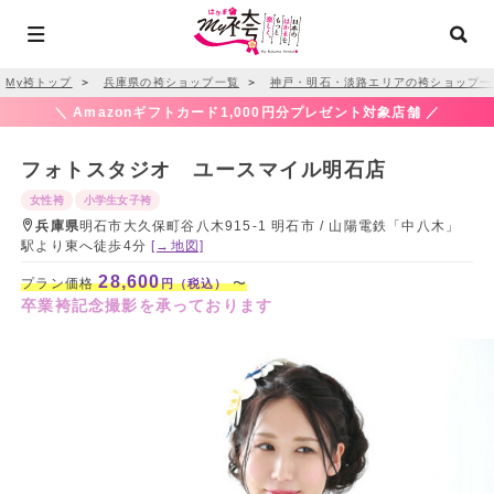
My袴トップ
＞
兵庫県の袴ショップ一覧
＞
神戸・明石・淡路エリアの袴ショップ一
＼ Amazonギフトカード1,000円分プレゼント対象店舗 ／
フォトスタジオ ユースマイル明石店
女性袴
小学生女子袴
兵庫県
明石市大久保町谷八木915-1 明石市 / 山陽電鉄「中八木」
駅より東へ徒歩4分
[→地図]
28,600
プラン価格
〜
円（税込）
卒業袴記念撮影を承っております