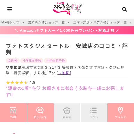
My袴トップ
＞
愛知県の袴ショップ一覧
＞
三河・知多エリアの袴ショップ一覧
＞
＼ Amazonギフトカード1,000円分プレゼント対象店舗 ／
フォトスタジオタートル 安城店の口コミ・評
判
女性袴
小学生女子袴
小学生男子袴
愛知県
安城市東栄町3-817-3 安城市 / 名鉄名古屋本線・名鉄西尾
線「新安城駅」より徒歩7分
[→地図]
4.8
”運命の1着”を♡ お嬢さまに似合う衣装を一緒にお探しま
す‼︎
TOP
口コミ(5)
袴衣装
プラン
アクセス