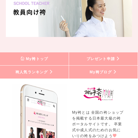
My袴トップ
プレゼント申請
袴人気ランキング
My袴ブログ
My袴とは 全国の袴ショップ
を掲載する日本最大級の袴
ポータルサイトです。 卒業
式や成人式のためのお気に
いりの袴をみつけよう