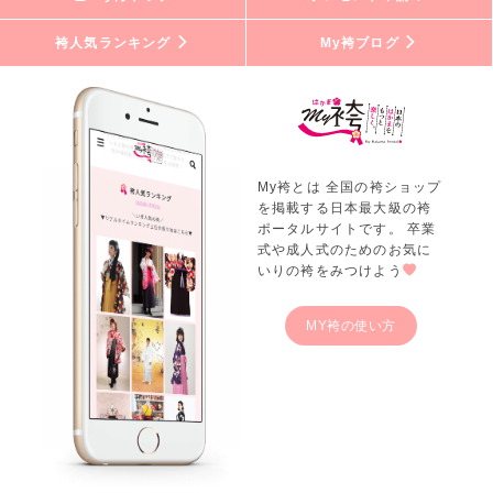
袴人気ランキング
My袴ブログ
My袴とは 全国の袴ショップ
を掲載する日本最大級の袴
ポータルサイトです。 卒業
式や成人式のためのお気に
いりの袴をみつけよう
MY袴の使い方