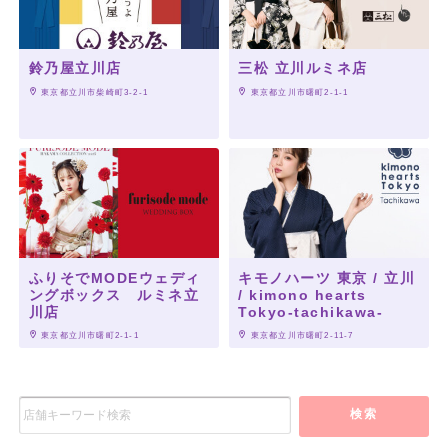
鈴乃屋立川店
三松 立川ルミネ店
 東京都立川市柴崎町3-2-1
 東京都立川市曙町2-1-1
ふりそでMODEウェディ
キモノハーツ 東京 / 立川
ングボックス ルミネ立
/ kimono hearts
川店
Tokyo-tachikawa-
 東京都立川市曙町2-1-1
 東京都立川市曙町2-11-7
検索