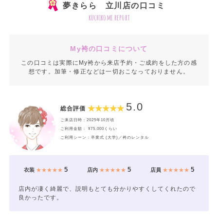
夢きらら 立川店の口コミ
kuchikomi report
My袴の口コミについて
この口コミは実際にMy袴から来店予約・ご成約をした方の感
想です。加筆・修正などは一切おこなっておりません。
5.0
総合評価
ご来店日時：2025年10月頃
ご利用金額： ¥75,000くらい
ご利用シーン：卒業式 (大学)／袴のレンタル
5
5
5
衣装
★★★★★
店内
★★★★★
店員
★★★★★
店内が凄く綺麗で、説明もとても分かりやすくしてくれたので
良かったです。