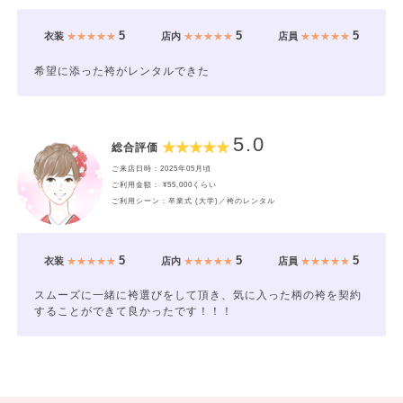
5
5
5
衣装
★★★★★
店内
★★★★★
店員
★★★★★
希望に添った袴がレンタルできた
5.0
総合評価
ご来店日時：2025年05月頃
ご利用金額： ¥55,000くらい
ご利用シーン：卒業式 (大学)／袴のレンタル
5
5
5
衣装
★★★★★
店内
★★★★★
店員
★★★★★
スムーズに一緒に袴選びをして頂き、気に入った柄の袴を契約
することができて良かったです！！！