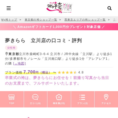
My袴トップ
＞
東京都の袴ショップ一覧
＞
西東京エリアの袴ショップ一覧
＞
立
＼ Amazonギフトカード1,000円分プレゼント対象店舗 ／
夢きらら 立川店の口コミ・評判
女性袴
東京都
立川市柴崎町3-6-4 立川市 / JR中央線「立川駅」より徒歩1
分/多摩都市モノレール「立川南口駅」より徒歩1分「アレアレア1」
の隣
[→地図]
7,700
プラン価格
〜
4.8
円（税込）
卒業式の袴は、夢きららにお任せを！前撮り写真から当日
のお支度まで、フルサポートいたします。
TOP
口コミ(6)
袴衣装(23)
プラン(2)
アクセス