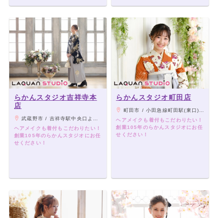
らかんスタジオ吉祥寺本
らかんスタジオ町田店
店
町田市 / 小田急線町田駅(東口)より徒歩7分／JR横浜線町田駅(ミーナ改札)より徒歩2分
武蔵野市 / 吉祥寺駅中央口より徒歩2,3分、パルコ向かい側
ヘアメイクも着付もこだわりたい！
創業105年のらかんスタジオにお任
ヘアメイクも着付もこだわりたい！
せください！
創業105年のらかんスタジオにお任
せください！