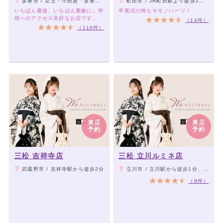
多摩市 / 京王・小田急「多摩センター」駅下車 徒歩5分
町田市 / JR町田駅より徒歩2分。町田ジョルナ2F
いちばん最後、いちばん素敵に。学
卒業式の袴もキモノハーツ！
校へのアクセス良好なお店です。
（14件）
（110件）
来店
来店
予約
予約
三松 吉祥寺店
三松 立川ルミネ店
武蔵野市 / 吉祥寺駅から徒歩2分
立川市 / 立川駅から徒歩1分、立川北駅から徒歩4分
（9件）