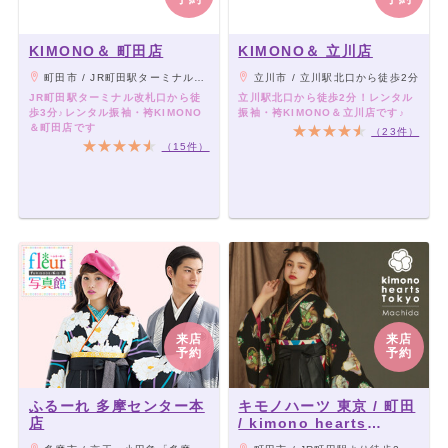
KIMONO＆ 町田店
KIMONO＆ 立川店
町田市 / JR町田駅ターミナル改札口から徒歩3分
立川市 / 立川駅北口から徒歩2分
JR町田駅ターミナル改札口から徒
立川駅北口から徒歩2分！レンタル
歩3分♪レンタル振袖・袴KIMONO
振袖・袴KIMONO＆立川店です♪
＆町田店です
（23件）
（15件）
来店
来店
予約
予約
ふるーれ 多摩センター本
キモノハーツ 東京 / 町田
店
/ kimono hearts
Tokyo-machida-