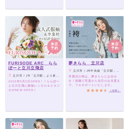
来店
来店
予約
予約
FURISODE ARC らら
夢きらら 立川店
ぽーと立川立飛店
立川市 / JR中央線「立川駅」より徒歩1分/多摩都市モノレール「立川南口駅」より徒歩1分「アレアレア1」の隣
立川市 / JR「立川駅」より多摩モノレール「立川北駅」行きへ乗り換え 2駅4分、「立飛駅」直結
卒業式の袴は、夢きららにお任せ
を！前撮り写真から当日のお支度ま
2025年5月2日OPEN！！ららぽー
で、フルサポートいたします。
と立川立飛に振袖レンタル＆スタジ
オがNEW OPEN！
（6件）