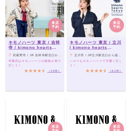
来店
来店
予約
予約
キモノハーツ 東京 / 吉祥
キモノハーツ 東京 / 立川
寺 / kimono hearts
/ kimono hearts
Tokyo-kichijoji-
Tokyo-tachikawa-
武蔵野市 / JR 吉祥寺駅北口から徒歩3分
立川市 / JR立川駅北口から徒歩3分
卒業式はキモノハーツの振袖＆袴で
ハカマもキモノハーツで可愛く行こ
行こう！
う！
（15件）
（61件）
来店
来店
予約
予約