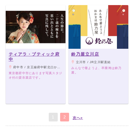
ティアラ・ブティック府
鈴乃屋立川店
中
立川市 / JR立川駅直結
府中市 / 京王線府中駅北口から徒歩7分/甲州街道（国道20号）と小金井街道の交わる交差点（小金井街道入口）
みんなで着ようよ、卒業袴は鈴乃
屋。
東京都府中市にあります写真スタジ
オ付の貸衣裳店です。
1
2
次へ»