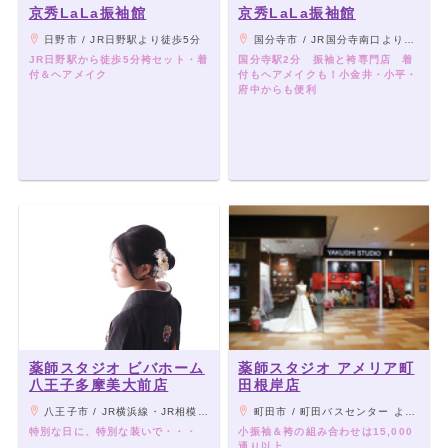
京秀LaLa振袖館
京秀LaLa振袖館
日野市 / JR日野駅より徒歩5分
国分寺市 / JR国分寺南口より 徒歩2分 日能研の上にあります
JR日野駅から徒歩5分袴セット・着
国分寺駅2分 振袖と袴専門店 着
付＆ヘアメイク
付もヘアメイクも！小金井・小平・
府中からも便利
薬師スタジオ ビバホーム
薬師スタジオ アメリア町
八王子多摩美大前店
田根岸店
八王子市 / JR横浜線・JR相模線・京王相模原線 橋本駅北口６番乗場より 橋[75]、[78]多摩美術大学行きに乗車、「多摩美大坂上」下車徒歩２分 京王相模原線 多摩境駅西口乗場より橋[76]橋本駅北口行きに乗車、「多摩美大南」下車徒歩６分
町田市 / 町田バスセンター より14番野津田車庫行きまたは13番橋本駅北口 行き、根岸下車徒歩3分
特別な日に、特別な装いで・・・
小振袖＆袴の組み合わせは15,000
通り以上