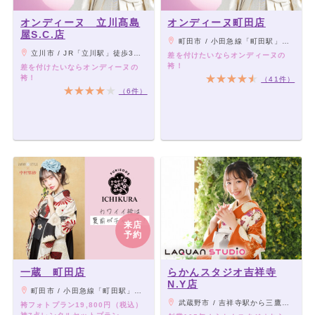
オンディーヌ 立川髙島
オンディーヌ町田店
屋S.C.店
町田市 / 小田急線「町田駅」西口より徒歩3分
立川市 / JR「立川駅」徒歩3分、多摩モノレール「立川北駅」より徒歩1分
差を付けたいならオンディーヌの
袴！
差を付けたいならオンディーヌの
袴！
（41件）
（6件）
来店
予約
一蔵 町田店
らかんスタジオ吉祥寺
N.Y店
町田市 / 小田急線「町田駅」西口より徒歩3分
武蔵野市 / 吉祥寺駅から三鷹方面へ徒歩約4分
袴フォトプラン19,800円（税込）