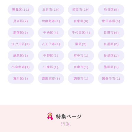
豊島区(11)
立川市(10)
町田市(10)
渋谷区(8)
足立区(7)
武蔵野市(6)
台東区(6)
世田谷区(5)
新宿区(5)
中央区(4)
千代田区(4)
日野市(4)
江戸川区(3)
八王子市(3)
港区(2)
目黒区(2)
練馬区(2)
中野区(2)
府中市(1)
杉並区(1)
小金井市(1)
江東区(1)
多摩市(1)
墨田区(1)
荒川区(1)
西東京市(1)
調布市(1)
国分寺市(1)
特集ページ
special