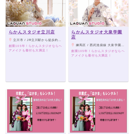
らかんスタジオ立川店
らかんスタジオ大泉学園
店
立川市 / JR立川駅から徒歩約8分
練馬区 / 西武池袋線 大泉学園駅より徒歩14分
創業105年！らかんスタジオならヘ
アメイクも着付も大満足！
創業105年！らかんスタジオならヘ
アメイクも着付も大満足！