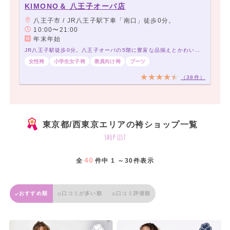
KIMONO＆ 八王子オーパ店
八王子市 / JR八王子駅下車「南口」徒歩0分。
10:00〜21:00
年末年始
JR八王子駅徒歩0分。八王子オーパの5階に豊富な品揃えとかわいい袴がいっぱい
女性袴
小学生女子袴
教員向け袴
ブーツ
（38件）
東京都/西東京エリアの袴ショップ一覧
shop list
40
全
件中 1 ～30件表示
おすすめ順
口コミが多い順
口コミ評価順