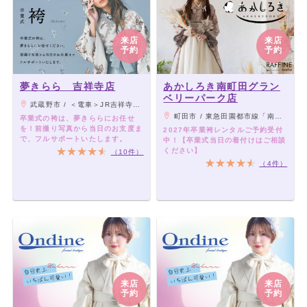
来店
来店
予約
予約
夢きらら 吉祥寺店
あかしろき南町田グラン
ベリーパーク店
武蔵野市 / ＜電車＞JR吉祥寺駅より徒歩1分
町田市 / 東急田園都市線「南町田グランベリーパーク駅」直結
卒業式の袴は、夢きららにお任せ
を！前撮り写真から当日のお支度ま
2027年卒業袴レンタルご予約受付
で、フルサポートいたします。
中！【卒業式当日の着付けはご相談
ください】
（10件）
（4件）
来店
来店
予約
予約