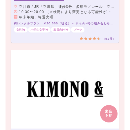
立川市 / JR「立川駅」徒歩3分、多摩モノレール「立川北駅」より徒歩1分
10:30〜20:00 （※状況により変更となる可能性がございます。予めご了承ください。）
年末年始、毎週火曜
袴レンタルプラン ￥20,000（税込）～ きもの×袴の組み合わせは21,000通り以上！アナタだけの袴コーデで最高の卒業式を！
女性袴
小学生女子袴
教員向け袴
ブーツ
（51件）
来店
予約