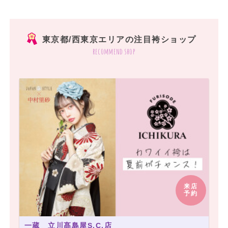
東京都/西東京エリアの注目袴ショップ
recommend shop
来店
予約
一蔵 立川髙島屋S.C.店