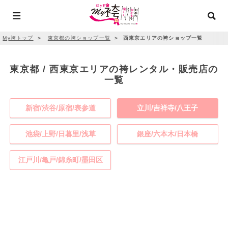
My袴トップ
＞
東京都の袴ショップ一覧
＞
西東京エリアの袴ショップ一覧
東京都 / 西東京エリアの袴レンタル・販売店の
一覧
新宿/渋谷/原宿/表参道
立川/吉祥寺/八王子
池袋/上野/日暮里/浅草
銀座/六本木/日本橋
江戸川/亀戸/錦糸町/墨田区