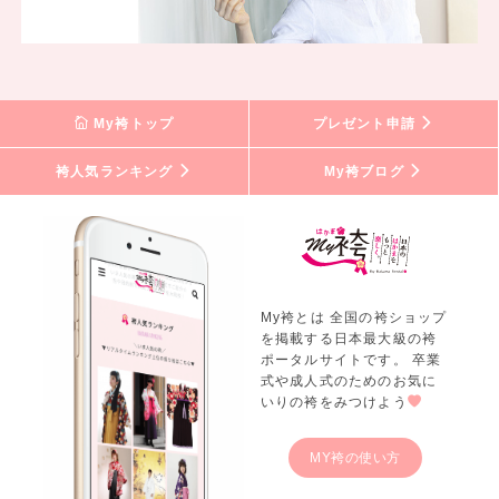
My袴トップ
プレゼント申請
袴人気ランキング
My袴ブログ
My袴とは 全国の袴ショップ
を掲載する日本最大級の袴
ポータルサイトです。 卒業
式や成人式のためのお気に
いりの袴をみつけよう
MY袴の使い方