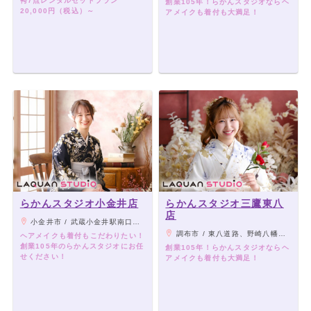
袴7点レンタルセットプラン
創業105年！らかんスタジオならヘ
20,000円（税込）～
アメイクも着付も大満足！
らかんスタジオ小金井店
らかんスタジオ三鷹東八
店
小金井市 / 武蔵小金井駅南口より徒歩3分
調布市 / 東八道路、野崎八幡交差点近く
ヘアメイクも着付もこだわりたい！
創業105年のらかんスタジオにお任
創業105年！らかんスタジオならヘ
せください！
アメイクも着付も大満足！