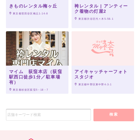
きものレンタル梅ヶ丘
袴レンタル | アンティー
ク着物の灯屋2
 東京都世田谷区梅丘1-14-8
 東京都渋谷区代々木5-58-1
マイム 荻窪本店（荻窪
アイキャッチャーフォト
駅西口徒歩1分／駐車場
スタジオ
有）
 東京都中野区東中野4‐3‐1
 東京都杉並区荻窪5－18－7
検索