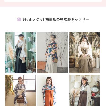
4月 ：50％OFF
5月～ 6月 ：40％OFF
7月～10月：10,000円OFF ※HCランク以上対象
11月～2月：5,000円OFF！ ※HCランク以上対象
Studio Ciel 福生店の袴衣装ギャラリー
◯ レンタルプラン
・卒業袴レンタル(2泊3日)
セット内容：二尺袖・袴(ぼかし・刺繍入り/ノーブランド)・長襦
袢・重ね衿・半巾帯・草履・巾着・着付小物一式
・前撮り時の着付け(ヘアメイク含む)
・前撮り時ドレスお着替え
※詳しくは店頭スタッフまたはお電話にてお問い合わせ下さい。
----------------------------------
卒業袴撮影