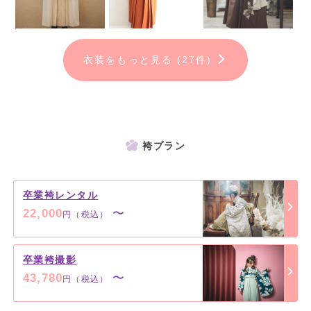
レンタルされた方＆卒業式に袴を着れない方へ♡撮影だけでもOK！
お持ち込みでも対応しております。卒業記念をおしゃれに・・・◎
衣装をもっと見る (27件)
撮影料＋衣装代＋着付けヘアメイク＝9,800円(税込10,780円)
※お着替え2着OK
＜写真集プラン＞
撮影料＋衣装代＋着付けヘアメイク＋フォトブックα16P＝43,780円
(税込)
袴プラン
＜データプラン＞
撮影料+衣装代+着付けヘアメイク+70カットデータ＝49,280円(税
卒業袴レンタル
込)
22,000
〜
円（税込）
※土日祝撮影料＋1,100円(税込)
卒業袴撮影
43,780
〜
円（税込）
＊お友達と一緒に撮影OK！！
＊小学生＆高校生＆大学生用の衣装を多数取り揃えております◎