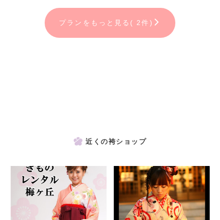
＊兄弟姉妹・家族様撮影も無料！！
プランをもっと見る( 2件)
＊もちろん、こだわりの地毛アレンジ＆ヘアメイクもさせていただき
ます◎
＊スタジオ内、静止画動画撮影OK◎
＊撮影後にプランをお選びいただけます。
卒業袴一式レンタル(2泊3日)も大好評！予約受付中！！
くわしくはレンタルページorスタッフまで♡
近くの袴ショップ