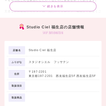
続きを表示
王道な古典着物からモダン柄、流行のくすみカラー着物まで数多くご
用意♡
袴も好みに合わせてコーディネートできるようたくさんのカラーをご
Studio Ciel 福生店の店舗情報
用意させていただいております！
shop information
合わせ方がわからない…なんて方もスタッフにお気軽にご相談下さ
い。
Studio Ciel 福生店
店舗名
---------------------------------
卒業袴レンタル
スタジオシエル フッサテン
ふりがな
スタジオシエルの超オトクな早期レンタル！
〒197-2201
小学生＆大学生・専門学生用の衣装たくさんご用意あり◎
住所
東京都197-2201 西友福生店5F 西友福生店5F
プラン価格 22,000円(税込)～
取扱項目
早期にレンタル成約するほどオトクだよ♪
取扱商品
【成約期間】