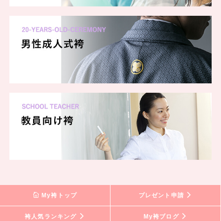
My袴トップ
プレゼント申請
袴人気ランキング
My袴ブログ