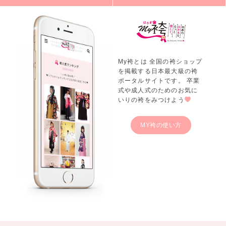
My袴とは 全国の袴ショップ
を掲載する日本最大級の袴
ポータルサイトです。 卒業
式や成人式のためのお気に
いりの袴をみつけよう
MY袴の使い方