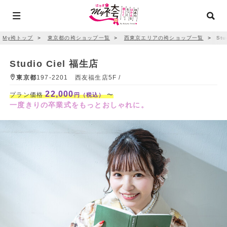
My袴トップ
＞
東京都の袴ショップ一覧
＞
西東京エリアの袴ショップ一覧
＞
Stu
Studio Ciel 福生店
東京都
197-2201 西友福生店5F /
22,000
プラン価格
〜
円（税込）
一度きりの卒業式をもっとおしゃれに。