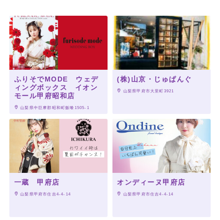
ふりそでMODE ウェデ
(株)山京・じゅぱんぐ
ィングボックス イオン
 山梨県甲府市大里町3921
モール甲府昭和店
 山梨県中巨摩郡昭和町飯喰1505-1
一蔵 甲府店
オンディーヌ甲府店
 山梨県甲府市住吉4-4-14
 山梨県甲府市住吉4-4-14