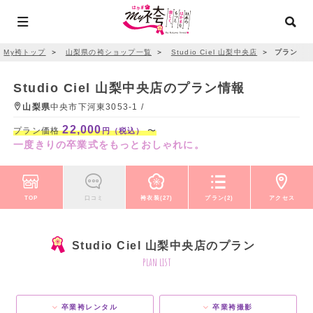
My袴トップ
＞
山梨県の袴ショップ一覧
＞
Studio Ciel 山梨中央店
＞
プラン
Studio Ciel 山梨中央店のプラン情報
山梨県
中央市下河東3053-1 /
22,000
プラン価格
〜
円（税込）
一度きりの卒業式をもっとおしゃれに。
TOP
口コミ
袴衣装(27)
プラン(2)
アクセス
Studio Ciel 山梨中央店のプラン
plan list
卒業袴レンタル
卒業袴撮影