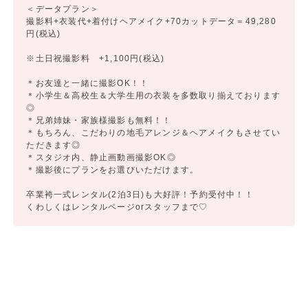
＜データプラン＞
撮影料+衣装代+着付けヘアメイク+70カットデータ＝49,280
円(税込)
※土日祝撮影料 +1,100円(税込)
＊お友達と一緒に撮影OK！！
＊小学生＆高校生＆大学生用の衣装を多数取り揃えております
◎
＊兄弟姉妹・家族様撮影も無料！！
＊もちろん、こだわりの地毛アレンジ＆ヘアメイクもさせてい
ただきます◎
＊スタジオ内、静止画動画撮影OK◎
＊撮影後にプランをお選びいただけます。
卒業袴一式レンタル(2泊3日)も大好評！予約受付中！！
くわしくはレンタルページorスタッフまで♡