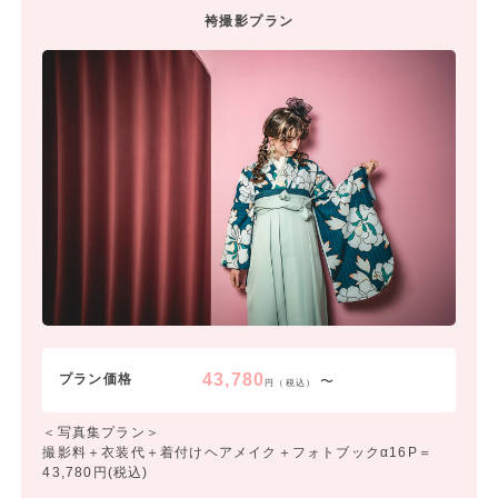
袴撮影プラン
43,780
プラン価格
〜
円（税込）
＜写真集プラン＞
撮影料＋衣装代＋着付けヘアメイク＋フォトブックα16P＝
43,780円(税込)