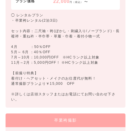
22,000
プラン価格
〜
円（税込）
◯ レンタルプラン
・卒業袴レンタル(2泊3日)
セット内容：二尺袖・袴(ぼかし・刺繍入り/ノーブランド)・長
襦袢・重ね衿・半巾帯・草履・巾着・着付小物一式
4月 ：50％OFF
5月～ 6月 ：40％OFF
7月～10月：10,000円OFF ※HCランク以上対象
11月～2月：5,000円OFF！ ※HCランク以上対象
【前撮り特典】
着付け・ヘアセット・メイクのお仕度代が無料！
通常撮影プランより￥15,000 OFF
※詳しくは店頭スタッフまたはお電話にてお問い合わせ下さ
い。
卒業袴撮影