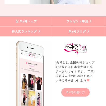
My袴トップ
プレゼント申請
袴人気ランキング
My袴ブログ
My袴とは 全国の袴ショップ
を掲載する日本最大級の袴
ポータルサイトです。 卒業
式や成人式のためのお気に
いりの袴をみつけよう
MY袴の使い方