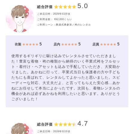
5.0
総合評価
ご来店日時：2026年03月頃
ご利用金額： ¥62,000くらい
ご利用シーン：教員式典参加／袴のレンタル
5
5
5
衣装
★★★★★
店内
★★★★★
店員
★★★★★
使用するギリギリに駆け込みでレンタルさせていただきまし
た！豊富な着物・袴の種類から納得のいく卒業式袴をフルセッ
ト・着付け・ヘアセットも込みで手配していただき、大変助か
りました。あかねに行って、卒業式当日も保護者の方や子ども
たちにも喜ばれて、レンタルしてよかったと思いました。スピ
ーディーな対応、大丈夫だよ、と言ってもらえた安心感…あか
ねにお任せして本当によかったです。次回も、着物レンタルの
機会があれば必ずあかねを利用したいと思います。ありがとう
ございました！
4.7
総合評価
ご来店日時：2026年02月頃