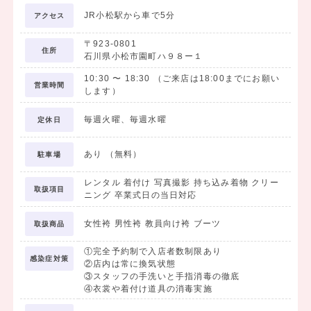
内容：③と同様
JR小松駅から車で5分
アクセス
＊こちらは県外の学生さん向けの発送時の送料を含んだプラン
〒923-0801
住所
石川県小松市園町ハ９８ー１
☆今なら袴と着物のセットで55,000円以上のご成約でUSJの１デイ
10:30
〜
18:30
（ご来店は18:00までにお願い
スタジオパスをプレゼント
営業時間
します）
※サービス内容は予告なく変更となる場合がありますので詳細は店舗
毎週火曜、毎週水曜
定休日
まで
あり （無料）
駐車場
レンタル 着付け 写真撮影 持ち込み着物 クリー
取扱項目
ニング 卒業式日の当日対応
女性袴 男性袴 教員向け袴 ブーツ
取扱商品
①完全予約制で入店者数制限あり
感染症対策
②店内は常に換気状態
③スタッフの手洗いと手指消毒の徹底
④衣裳や着付け道具の消毒実施