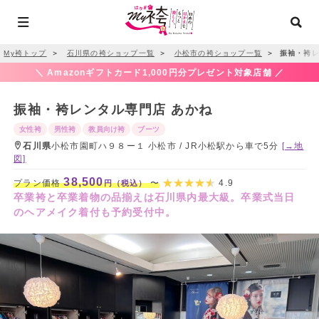
My袴トップ
＞
石川県の袴ショップ一覧
＞
小松市の袴ショップ一覧
＞
振袖・袴レ
＼ Amazonギフトカード1,000円分プレゼント対象店舗 ／
振袖・袴レンタル専門店 あかね
女性袴
男性袴
教員向け袴
ブーツ
石川県
小松市園町ハ９８ー１ 小松市 / JR小松駅から車で5分
[→地
図]
38,500
プラン価格
〜
4.9
円（税込）
卒業袴と卒業着物の品揃えは石川県内最大級。卒業式当日
のヘアメイク着付も予約受付中。