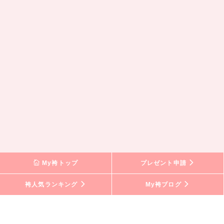
My袴トップ
プレゼント申請
袴人気ランキング
My袴ブログ