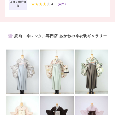
口コミ総合評
4.9
(
4
件)
価
振袖・袴レンタル専門店 あかねの袴衣装ギャラリー