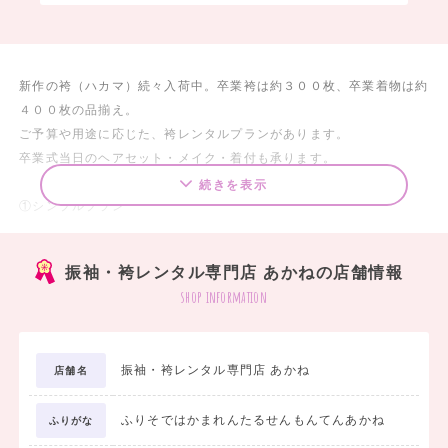
新作の袴（ハカマ）続々入荷中。卒業袴は約３００枚、卒業着物は約
４００枚の品揃え。
ご予算や用途に応じた、袴レンタルプランがあります。
卒業式当日のヘアセット・メイク・着付も承ります。
続きを表示
①シンプルプラン
◇卒業袴だけレンタル・・・¥8,800より
◇着物だけレンタルは・・・¥19,800より
振袖・袴レンタル専門店 あかねの店舗情報
shop information
②スタンダードプラン・・・¥38,500より
内容：袴・着物・長襦袢・帯
振袖・袴レンタル専門店 あかね
店舗名
③フルセットプラン・・・¥55,000より
内容：袴・着物・長襦袢・帯・巾着・草履（ブーツ）・着付小物
ふりそではかまれんたるせんもんてんあかね
ふりがな
④ラクラク安心パックプラン・・・¥52,800より