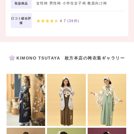
女性袴 男性袴 小学生女子袴 教員向け袴
取扱商品
通常価格 ￥21,780（税込）のところ…
¥ 19,800（税込）
口コミ総合評
4.7
(
39
件)
価
【ジュニア袴パック】
小学生～高校生だけの限定パック。
衣裳一式がついてお得です！
KIMONO TSUTAYA 枚方本店の袴衣装ギャラリー
ジュニアパック特別価格 ￥33,000（税込）
※各プランの詳細は、上の「プラン」タブよりご覧いただけます。
★KIMONO TSUTAYAは大阪府内に4店舗展開中！★
【KIMONO TSUTAYA 枚方本店】
大阪府枚方市大垣内町2-5-5 本社ビル1F～5F