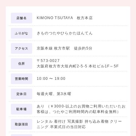
◆卒業式袴が50%OFF!!
期間 / 2025年4月15日〜2025年8月31日
KIMONO TSUTAYA 枚方本店
店舗名
◆卒業式袴が40%OFF!!
きものつたやひらかたほんてん
期間 / 2025年9月1日〜2025年10月31日
ふりがな
◆卒業式袴が30%OFF!!
京阪本線 枚方市駅 徒歩約5分
アクセス
期間 / 2025年11月1日〜2025年12月26日
〒573-0027
住所
大阪府枚方市大垣内町2-5-5 本社ビル1F～5F
【卒業袴当日写真プラン】
10:00
〜
19:00
営業時間
卒業式当日の出発前に撮影するプランです（撮影時間5～10分程度）
毎週火曜、第3水曜
定休日
あり （￥3000-以上のお買物ご利用いただいたお
◆1ポーズプラン（撮影料＋六ツ切1ポーズ）
駐車場
客様は、つたやご利用時間内の駐車料金無料）
通常価格 ￥14,750（税込）のところ…
¥ 13,200（税込）
レンタル 着付け 写真撮影 持ち込み着物 クリー
取扱項目
ニング 卒業式日の当日対応
◆2ポーズプラン（撮影料＋六ツ切2ポーズ）