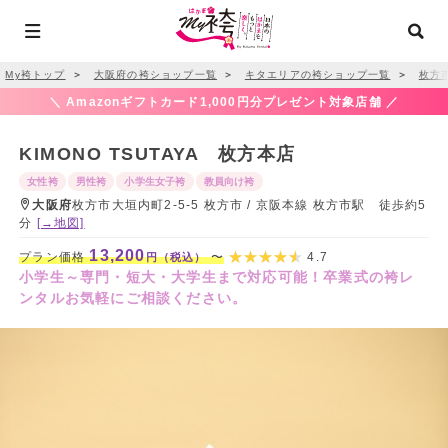
My袴トップ
＞
大阪府の袴ショップ一覧
＞
キタエリアの袴ショップ一覧
＞
枚方
＼ Amazonギフトカード1,000円分プレゼント対象店舗 ／
KIMONO TSUTAYA 枚方本店
女性袴
男性袴
小学生女子袴
教員向け袴
大阪府
枚方市大垣内町2-5-5 枚方市 / 京阪本線 枚方市駅 徒歩約5
分
[→地図]
13,200
プラン価格
〜
4.7
円（税込）
小学生～専門・短大・大学生まで対応可能！卒業式の袴レ
ンタルお気軽にご相談ください。