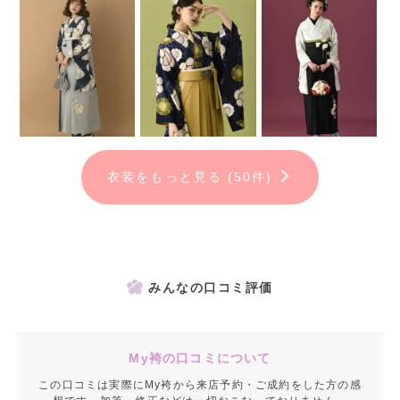
（京阪本線「枚方市駅」徒歩約5分）
【KIMONO TSUTAYA 高槻店】
大阪府高槻市高槻町13-24 ViVidビル3F
（JR東海道・山陽本線「高槻駅」徒歩5分、阪急京都本線「高槻市
駅」徒歩5分）
【KIMONO TSUTAYA 寝屋川店】
衣装をもっと見る (50件)
大阪府寝屋川市東大利町7-18 ウエダビル2F
（京阪本線「寝屋川市駅」徒歩約5分）
【KIMONO TSUTAYA 四條畷駅前店】
大阪府四條畷市楠公1-13-9 2F
（JR学研都市線「四條畷駅」徒歩約4分）
みんなの口コミ評価
My袴の口コミについて
この口コミは実際にMy袴から来店予約・ご成約をした方の感