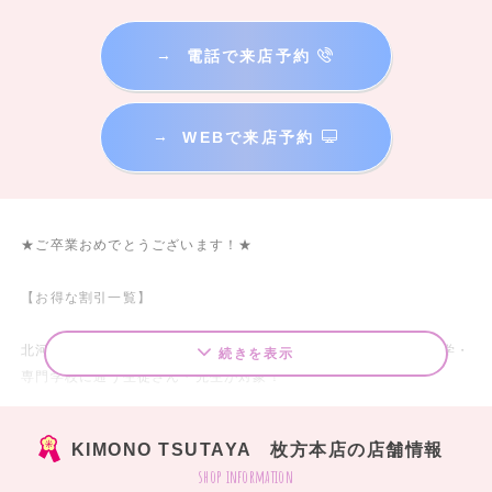
→
電話で来店予約
→
WEBで来店予約
★ご卒業おめでとうございます！★
【お得な割引一覧】
北河内・北摂・南京都エリアにお住まい・またはエリアにある大学・
続きを表示
専門学校に通う生徒さん・先生が対象！
～北河内 北摂 南京都エリア限定割引～
きもの（長襦袢付き）27,500円（税込）以上を、以下の期間に早期
KIMONO TSUTAYA 枚方本店の店舗情報
レンタルご成約で、卒業式袴料金を割引いたします。
shop information