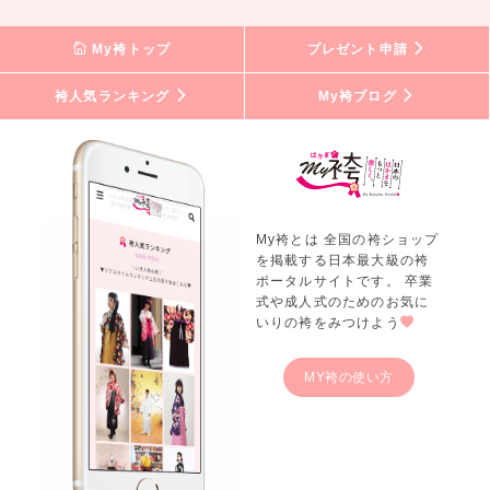
My袴トップ
プレゼント申請
袴人気ランキング
My袴ブログ
My袴とは 全国の袴ショップ
を掲載する日本最大級の袴
ポータルサイトです。 卒業
式や成人式のためのお気に
いりの袴をみつけよう
MY袴の使い方