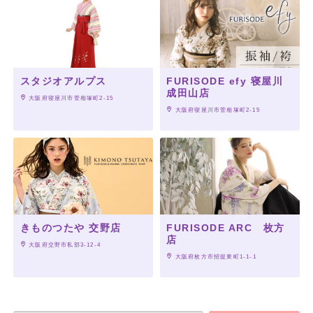
スタジオアルプス
FURISODE efy 寝屋川
成田山店
 大阪府寝屋川市菅相塚町2-15
 大阪府寝屋川市菅相塚町2-15
きものつたや 交野店
FURISODE ARC 枚方
店
 大阪府交野市私部3-12-4
 大阪府枚方市招提東町1-1-1