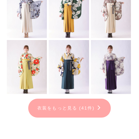
↓
③実際に羽織って試着！顔映り
や、
お好みを相談しながらプロの
コンシェルジュがご提案。
\ ぴったりの一着が決定✨
/
↓
④卒業式前にご自宅に郵送で届
きます♪
↓
⑤卒業式当日、自分らしい袴を
着て最高の一日に♥
｜
衣装をもっと見る (41件)
FURISODE ARCは全国に22店舗📍
お近くのFURISODE ARCにお気軽にお問い合わせください♪