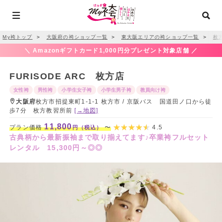
My袴トップ
＞
大阪府の袴ショップ一覧
＞
東大阪エリアの袴ショップ一覧
＞
枚
＼ Amazonギフトカード1,000円分プレゼント対象店舗 ／
FURISODE ARC 枚方店
女性袴
男性袴
小学生女子袴
小学生男子袴
教員向け袴
大阪府
枚方市招提東町1-1-1 枚方市 / 京阪バス 国道田ノ口から徒
歩7分 枚方教習所前
[→地図]
11,800
プラン価格
〜
4.5
円（税込）
古典柄から最新振袖まで取り揃えてます♪卒業袴フルセット
レンタル 15,300円～◎◎