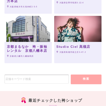
方本店
 大阪府交野市私部3-12-4
 大阪府枚方市大垣内町2-5-5
京都まるなか 袴・振袖
Studio Ciel 高槻店
レンタル 京都八幡本店
 大阪府高槻市萩之庄3-47-2
 京都府八幡市八幡御馬所
検索
最近チェックした袴ショップ