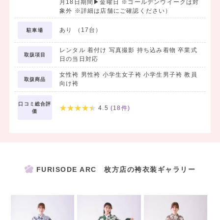
月18日期間▶金曜日 ※ゴールデンウイークは対
象外 ※詳細は店舗にご確認ください）
♥ おしゃれなフォトスタジオ
完備
あり （17台）
駐車場
♥ 返却も郵送でラクラク♪
レンタル 着付け 写真撮影 持ち込み着物 卒業式
取扱項目
などなど、おすすめポイントがたくさん
日の当日対応
🤍
15,300円～フルセットレンタルも、
女性袴 男性袴 小学生女子袴 小学生男子袴 教員
取扱商品
向け袴
それぞれ単品レンタルも可能です◎
口コミ総合評
4.5
(
18
件)
｜
価
✎𓂃
レンタルの流れ
𓂃
①WEBまたはお電話からご予
FURISODE ARC 枚方店の袴衣装ギャラリー
約。
↓
②ご来店後、お好みぴったりの
衣装見つける為のカウンセリング。