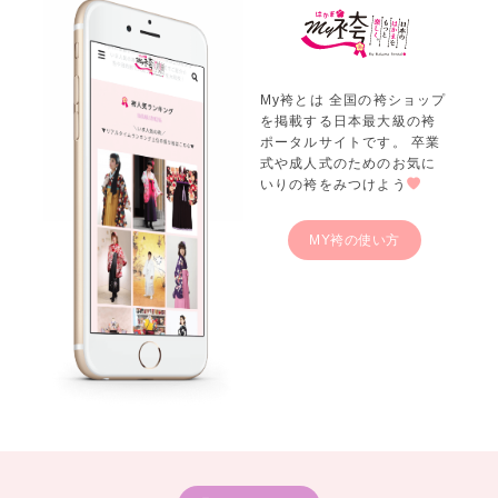
My袴とは 全国の袴ショップ
を掲載する日本最大級の袴
ポータルサイトです。 卒業
式や成人式のためのお気に
いりの袴をみつけよう
MY袴の使い方