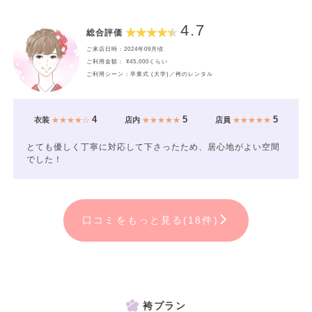
4.7
総合評価
ご来店日時：2024年09月頃
ご利用金額： ¥45,000くらい
ご利用シーン：卒業式 (大学)／袴のレンタル
4
5
5
衣装
★★★★☆
店内
★★★★★
店員
★★★★★
とても優しく丁寧に対応して下さったため、居心地がよい空間
でした！
口コミをもっと見る(18件)
袴プラン