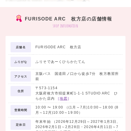
FURISODE ARC 枚方店の店舗情報
shop information
꙳⸜
⸝꙳
私らしい袴で、最高の一日を。
FURISODE ARC 枚方店
店舗名
大学・専門学校の卒業式や、謝恩会にぴったり！
ふりそであーくひらかたてん
ふりがな
FURISODE ARCなら流行りのモダン柄から、
ベーシックな古典柄まで豊富なデザインをご用意
⸜❤︎⸝
京阪バス 国道田ノ口から徒歩7分 枚方教習所
アクセス
前
〒573-1154
|
住所
大阪府枚方市招提東町1-1-1 STUDIO ARC ひ
♥ 着物と袴の組み合わせ自
らかた店内
［
地図
］
由！
10:00
〜
19:00
（(1月～7月)10:00～18:00 (8
♥ 古典柄～トレンド柄まで豊
営業時間
月～12月)10:00～19:00）
富なラインナップ
年末年始 （2026年12月29日～2027年1月3日、
♥ 全国取り寄せ無料！
定休日
2026年2月1日～2月28日・2026年4月11日～7
♥ 当日のお支度も可能