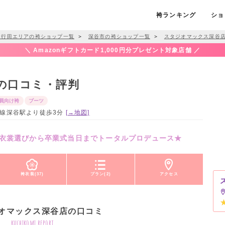
袴ランキング
ショ
・行田エリアの袴ショップ一覧
＞
深谷市の袴ショップ一覧
＞
スタジオマックス深谷
＼ Amazonギフトカード1,000円分プレゼント対象店舗 ／
の口コミ・評判
員向け袴
ブーツ
R高崎線深谷駅より徒歩3分
[→地図]
衣裳選びから卒業式当日までトータルプロデュース★
袴衣装(37)
プラン(2)
アクセス
オマックス深谷店の口コミ
kuchikomi report