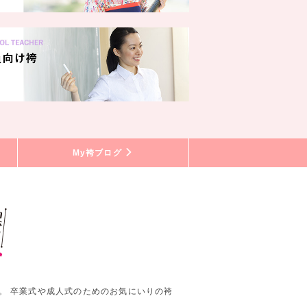
My袴ブログ
。 卒業式や成人式のためのお気にいりの袴