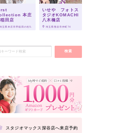
irst
いせや フォトス
ollection 本庄
タジオKOMACHI
早稲田店
八木橋店
 埼玉県本庄市早稲田の杜5-
 埼玉県熊谷市仲町74
2
検索
スタジオマックス深谷店へ来店予約