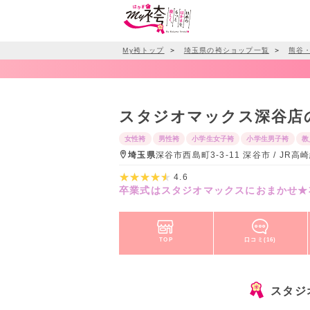
My袴トップ
＞
埼玉県の袴ショップ一覧
＞
熊谷
スタジオマックス深谷店
女性袴
男性袴
小学生女子袴
小学生男子袴
教
埼玉県
深谷市西島町3-3-11 深谷市 / J
4.6
卒業式はスタジオマックスにおまかせ★
TOP
口コミ(16)
スタジ