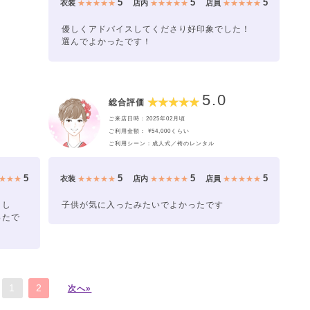
5
5
5
衣装
★★★★★
店内
★★★★★
店員
★★★★★
優しくアドバイスしてくださり好印象でした！
選んでよかったです！
5.0
総合評価
ご来店日時：2025年02月頃
ご利用金額： ¥54,000くらい
ご利用シーン：成人式／袴のレンタル
5
5
5
5
★★★
衣装
★★★★★
店内
★★★★★
店員
★★★★★
まし
子供が気に入ったみたいでよかったです
ったで
1
2
次へ»