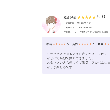
5.0
総合評価
ご来店日時：2025年08月頃
ご利用金額： ¥100,000くらい
ご利用シーン：卒業式 (大学)／袴の写真撮影
5
5
衣装
★★★★★
店内
★★★★★
店員
★★
リラックスできるように声をかけてくれて
がとけて笑顔で撮影できました。
スタッフの方も優しくて親切。アルバムの
がりが楽しみです。