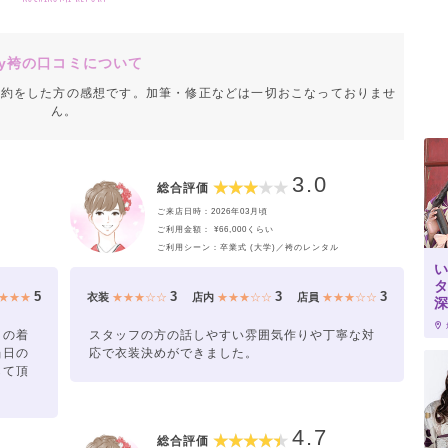
y袴の口コミについて
成約をした方の感想です。加筆・修正などは一切おこなっておりませ
ん。
3.0
総合評価
ご来店日時：2026年03月頃
ご利用金額： ¥66,000くらい
ご利用シーン：卒業式 (大学)／袴のレンタル
い
タ
5
3
3
3
★★★
衣装
★★★☆☆
店内
★★★☆☆
店員
★★★☆☆
日の着
スタッフの方の話しやすい雰囲気作りや丁寧な対
当日の
応で衣装決めができました。
して頂
4.7
総合評価