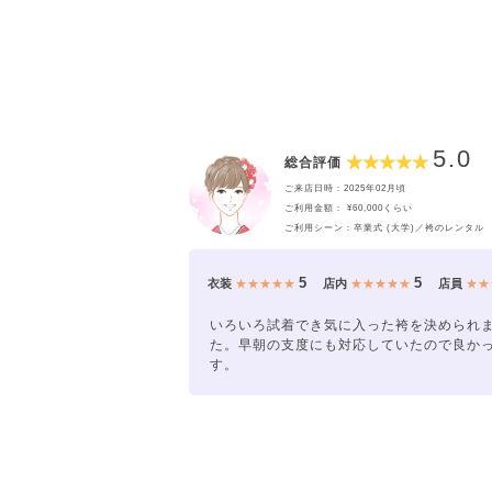
5.0
総合評価
ご来店日時：2025年02月頃
ご利用金額： ¥60,000くらい
ご利用シーン：卒業式 (大学)／袴のレンタル
5
5
衣装
★★★★★
店内
★★★★★
店員
★★
いろいろ試着でき気に入った袴を決められ
た。早朝の支度にも対応していたので良か
す。