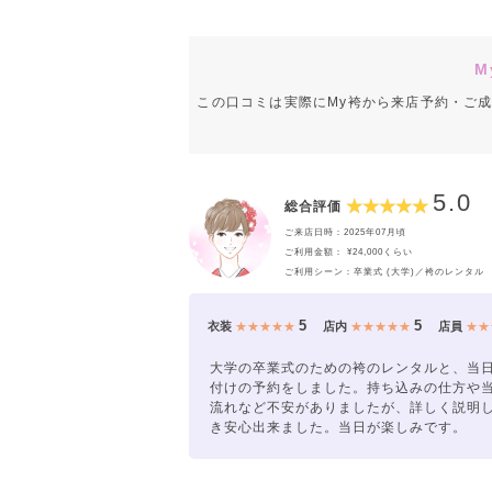
M
この口コミは実際にMy袴から来店予約・ご
5.0
総合評価
ご来店日時：2025年07月頃
ご利用金額： ¥24,000くらい
ご利用シーン：卒業式 (大学)／袴のレンタル
5
5
衣装
★★★★★
店内
★★★★★
店員
★★
大学の卒業式のための袴のレンタルと、当
付けの予約をしました。持ち込みの仕方や
流れなど不安がありましたが、詳しく説明
き安心出来ました。当日が楽しみです。