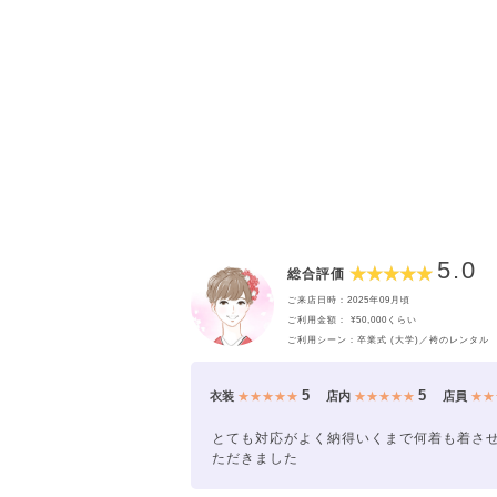
5.0
総合評価
ご来店日時：2025年09月頃
ご利用金額： ¥50,000くらい
ご利用シーン：卒業式 (大学)／袴のレンタル
5
5
衣装
★★★★★
店内
★★★★★
店員
★★
とても対応がよく納得いくまで何着も着さ
ただきました