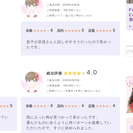
ご来店日時：2025年10月頃
F
ご利用金額： ¥50,000くらい
C
ご利用シーン：成人式／袴のレンタル
4
5
5
7-
衣装
★★★★☆
店内
★★★★★
店員
★★★★★
息子が店員さんと話しやすそうだったので良かっ
たです。
4.0
総合評価
ご来店日時：2025年09月頃
ご利用金額： ¥45,000くらい
ご利用シーン：卒業式 (大学)／袴のレンタル
5
4
4
4
★★★
衣装
★★★★☆
店内
★★★★☆
店員
★★★★☆
せてい
気に入った袴が見つかって良かったです。
選んだものに合うように何パターンか提案してい
ただいたので、すぐに決められました。