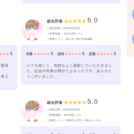
5.0
総合評価
ご来店日時：2025年03月頃
ご利用金額： ¥116,000くらい
ご利用シーン：成人式／袴の写真撮影
5
5
5
5
★★★
衣装
★★★★★
店内
★★★★★
店員
★★★★★
、緊張
とても楽しく、気持ちよく撮影していただきまし
た。記念の写真が残せてよかったです。ありがと
出来上
うございました。
5.0
総合評価
ご来店日時：2025年02月頃
ご利用金額： ¥43,000くらい
ご利用シーン：卒業式 (大学)／袴のレンタル