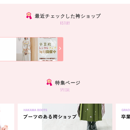
最近チェックした袴ショップ
history
]
特集ページ
special