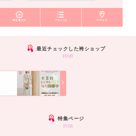
袴衣装(37)
プラン(2)
アクセス
最近チェックした袴ショップ
history
]
特集ページ
special