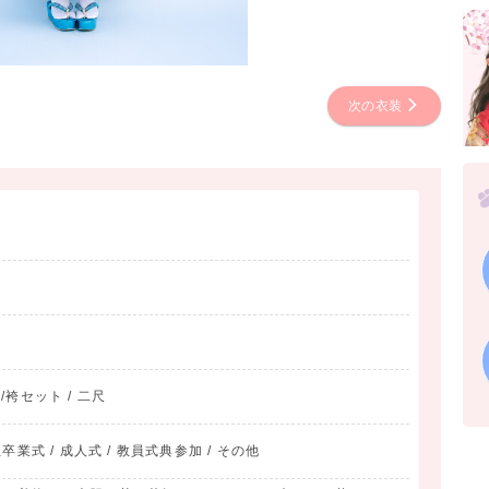
次の衣装
物/袴セット / 二尺
業式 / 成人式 / 教員式典参加 / その他