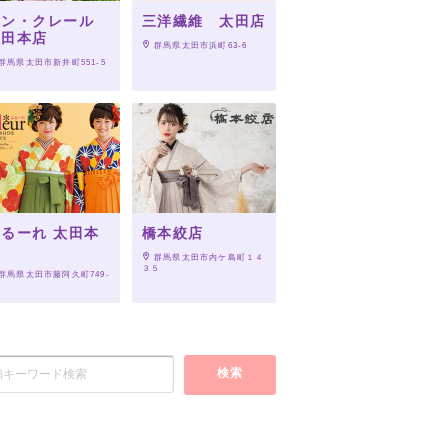
アン・クレール
三洋繊維 太田店
太田本店
 群馬県太田市浜町63-6
 群馬県太田市新井町551-5
るーれ 太田本
橋本絞店
店
 群馬県太田市内ケ島町１４
３５
 群馬県太田市藤阿久町749-
検索