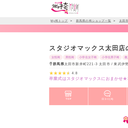
My袴トップ
＞
群馬県の袴ショップ一覧
＞
太田
スタジオマックス太田店
女性袴
男性袴
小学生女子袴
小学生男子袴
教
群馬県
太田市新井町221-3 太田市 / 東
4.8
卒業式はスタジオマックスにおまかせ★
TOP
口コミ(4)