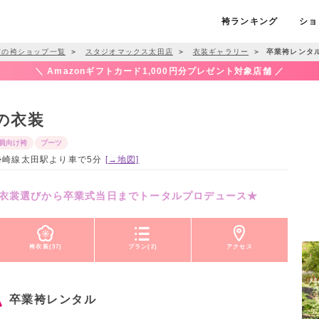
袴ランキング
ショ
市の袴ショップ一覧
＞
スタジオマックス太田店
＞
衣装ギャラリー
＞
卒業袴レンタ
＼ Amazonギフトカード1,000円分プレゼント対象店舗 ／
の衣装
員向け袴
ブーツ
武伊勢崎線太田駅より車で5分
[→地図]
衣裳選びから卒業式当日までトータルプロデュース★
袴衣装(37)
プラン(2)
アクセス
卒業袴レンタル