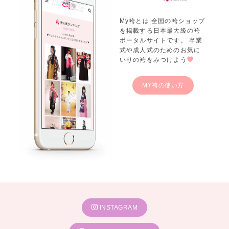
My袴とは 全国の袴ショップ
を掲載する日本最大級の袴
ポータルサイトです。 卒業
式や成人式のためのお気に
いりの袴をみつけよう
MY袴の使い方
INSTAGRAM