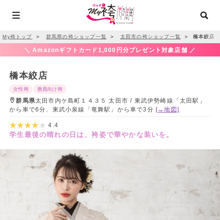
My袴トップ
＞
群馬県の袴ショップ一覧
＞
太田市の袴ショップ一覧
＞
橋本絞店
＼ Amazonギフトカード1,000円分プレゼント対象店舗 ／
橋本絞店
女性袴
教員向け袴
群馬県
太田市内ケ島町１４３５ 太田市 / 東武伊勢崎線「太田駅」
から車で6分、東武小泉線「竜舞駅」から車で3分
[→地図]
4.4
学生最後の晴れの日は、袴姿で華やかな装いを。