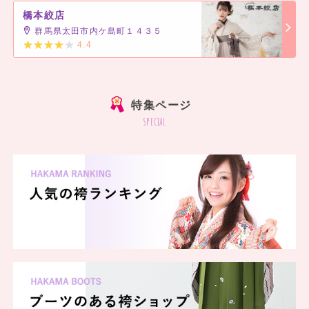
橋本絞店
群馬県太田市内ケ島町１４３５
4.4
]
特集ページ
special