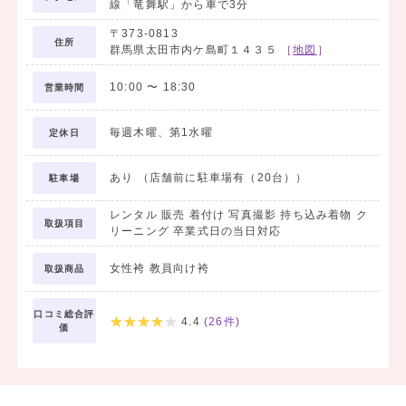
線「竜舞駅」から車で3分
〒373-0813
住所
群馬県太田市内ケ島町１４３５
［
地図
］
10:00
〜
18:30
営業時間
毎週木曜、第1水曜
定休日
あり （店舗前に駐車場有（20台））
駐車場
レンタル 販売 着付け 写真撮影 持ち込み着物 ク
取扱項目
リーニング 卒業式日の当日対応
女性袴 教員向け袴
取扱商品
口コミ総合評
4.4
(
26
件)
価