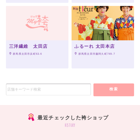
三洋繊維 太田店
ふるーれ 太田本店
 群馬県太田市浜町63-6
 群馬県太田市藤阿久町749-7
検索
最近チェックした袴ショップ
history