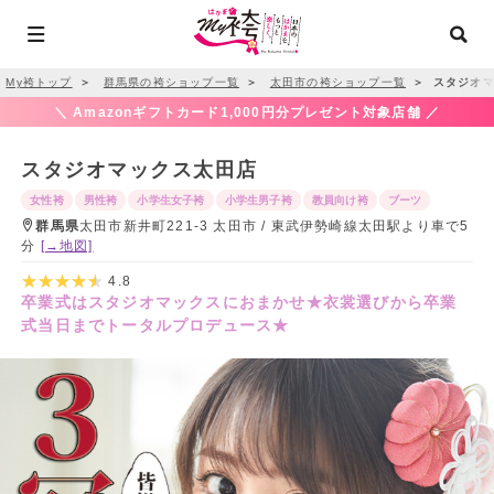
My袴トップ
＞
群馬県の袴ショップ一覧
＞
太田市の袴ショップ一覧
＞
スタジオマ
＼ Amazonギフトカード1,000円分プレゼント対象店舗 ／
スタジオマックス太田店
女性袴
男性袴
小学生女子袴
小学生男子袴
教員向け袴
ブーツ
群馬県
太田市新井町221-3 太田市 / 東武伊勢崎線太田駅より車で5
分
[→地図]
4.8
卒業式はスタジオマックスにおまかせ★衣裳選びから卒業
式当日までトータルプロデュース★