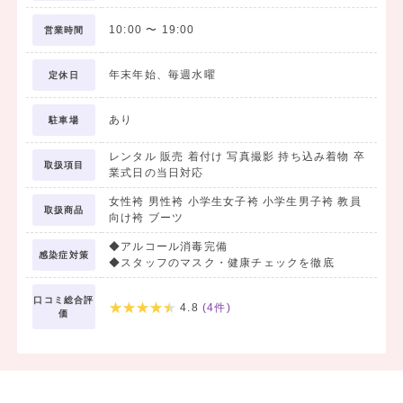
10:00
〜
19:00
営業時間
年末年始、毎週水曜
定休日
あり
駐車場
レンタル 販売 着付け 写真撮影 持ち込み着物 卒
取扱項目
業式日の当日対応
女性袴 男性袴 小学生女子袴 小学生男子袴 教員
取扱商品
向け袴 ブーツ
◆アルコール消毒完備
感染症対策
◆スタッフのマスク・健康チェックを徹底
口コミ総合評
4.8
(
4
件)
価