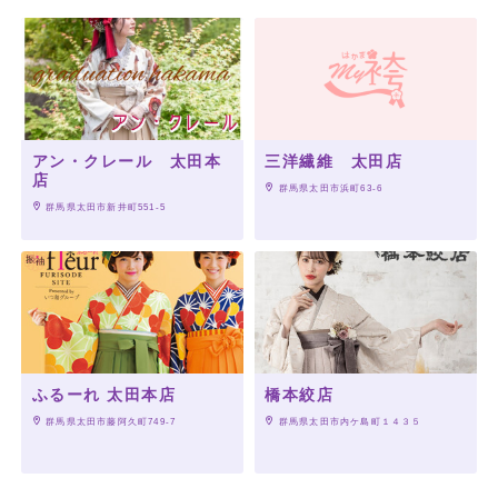
アン・クレール 太田本
三洋繊維 太田店
★STUDIO MAX は埼玉県、群馬県に展開中！
店
 群馬県太田市浜町63-6
★
 群馬県太田市新井町551-5
【埼玉】
スタジオマックス深谷店
スタジオマックス上尾店
ふるーれ 太田本店
橋本絞店
 群馬県太田市藤阿久町749-7
 群馬県太田市内ケ島町１４３５
【群馬】
スタジオマックス太田店