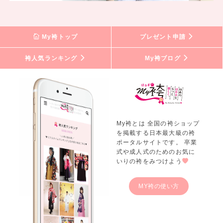
My袴トップ
プレゼント申請
袴人気ランキング
My袴ブログ
My袴とは 全国の袴ショップ
を掲載する日本最大級の袴
ポータルサイトです。 卒業
式や成人式のためのお気に
いりの袴をみつけよう
MY袴の使い方