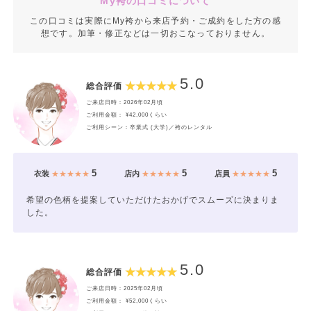
My袴の口コミについて
この口コミは実際にMy袴から来店予約・ご成約をした方の感
想です。加筆・修正などは一切おこなっておりません。
5.0
総合評価
ご来店日時：2026年02月頃
ご利用金額： ¥42,000くらい
ご利用シーン：卒業式 (大学)／袴のレンタル
5
5
5
衣装
★★★★★
店内
★★★★★
店員
★★★★★
希望の色柄を提案していただけたおかげでスムーズに決まりま
した。
5.0
総合評価
ご来店日時：2025年02月頃
ご利用金額： ¥52,000くらい