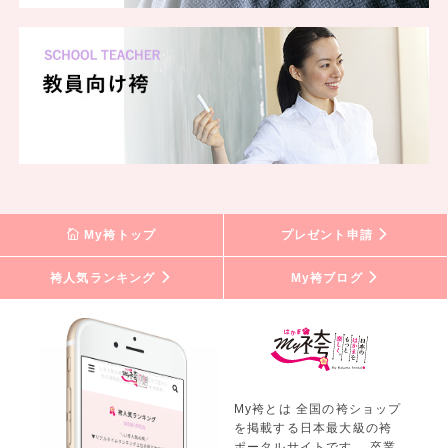
My袴トップ
プレゼント申請
袴人気ランキング
My袴ブログ
My袴とは 全国の袴ショップ
を掲載する日本最大級の袴
ポータルサイトです。 卒業