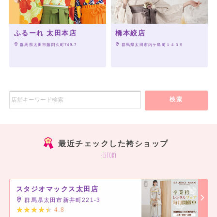
ふるーれ 太田本店
橋本絞店
 群馬県太田市藤阿久町749-7
 群馬県太田市内ケ島町１４３５
検索
最近チェックした袴ショップ
history
スタジオマックス太田店
群馬県太田市新井町221-3
4.8