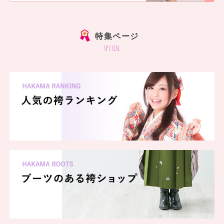
]
特集ページ
special