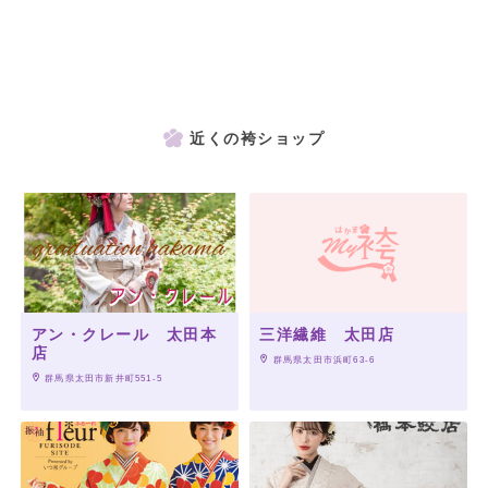
近くの袴ショップ
アン・クレール 太田本
三洋繊維 太田店
店
 群馬県太田市浜町63-6
 群馬県太田市新井町551-5