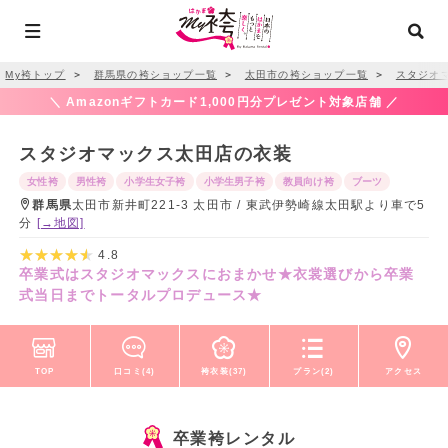
My袴トップ
＞
群馬県の袴ショップ一覧
＞
太田市の袴ショップ一覧
＞
スタジオ
＼ Amazonギフトカード1,000円分プレゼント対象店舗 ／
スタジオマックス太田店の衣装
女性袴
男性袴
小学生女子袴
小学生男子袴
教員向け袴
ブーツ
群馬県
太田市新井町221-3 太田市 / 東武伊勢崎線太田駅より車で5
分
[→地図]
4.8
卒業式はスタジオマックスにおまかせ★衣裳選びから卒業
式当日までトータルプロデュース★
TOP
口コミ(4)
袴衣装(37)
プラン(2)
アクセス
卒業袴レンタル