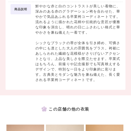
鮮やかな赤と白のコントラストが美しい着物に、
商品説明
深みのある赤のグラデーション袴を合わせた、華
やかで気品あふれる卒業袴コーディネートです。
流れるように描かれた花柄や伝統的な意匠が優雅
な印象を演出し、晴れの日にふさわしい格式と華
やかさを兼ね備えた一着です。
シックなブラックの帯が全体を引き締め、可憐さ
の中にも凛とした大人の雰囲気をプラス。袴裾に
あしらわれた繊細な花模様がさりげないアクセン
トとなり、上品な美しさを際立たせます。卒業式
はもちろん、前撮りや記念撮影でも写真映えする
デザインで、特別な一日をより印象的に彩りま
す。古典美とモダンな魅力を兼ね備えた、長く愛
される卒業袴コーディネートです。
この店舗の他の衣装