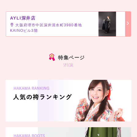
AYLI深井店
大阪府堺市中区深井清水町3980番地
KAINOビル3階
]
特集ページ
special