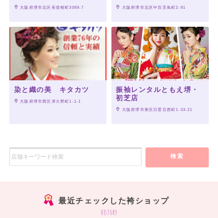
 大阪府堺市北区長曾根町3069-7
 大阪府堺市北区中百舌鳥町2-91
染と織の美 キタカツ
振袖レンタルともえ堺・
初芝店
 大阪府堺市西区津久野町1-1-1
 大阪府堺市東区日置荘西町1-33-21
検索
最近チェックした袴ショップ
history