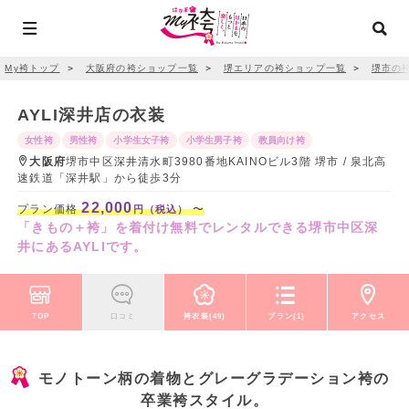
My袴トップ
＞
大阪府の袴ショップ一覧
＞
堺エリアの袴ショップ一覧
＞
堺市の
AYLI深井店の衣装
女性袴
男性袴
小学生女子袴
小学生男子袴
教員向け袴
大阪府
堺市中区深井清水町3980番地KAINOビル3階 堺市 / 泉北高
速鉄道「深井駅」から徒歩3分
22,000
プラン価格
〜
円（税込）
「きもの＋袴」を着付け無料でレンタルできる堺市中区深
井にあるAYLIです。
TOP
口コミ
袴衣装(49)
プラン(1)
アクセス
モノトーン柄の着物とグレーグラデーション袴の
卒業袴スタイル。