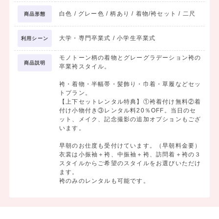
白色 / グレー色 / 柄あり / 着物/袴セット / 二尺
商品形態
大学・専門卒業式 / 小学生卒業式
利用シーン
モノトーン柄の着物とグレーグラデーション袴の
商品説明
卒業袴スタイル。
袴・着物・半幅帯・髪飾り・巾着・草履などセッ
トプラン。
【上下セットレンタル特典】①袴着付け無料②着
付け小物付き③レンタル料20％OFF。当日のセ
ット、メイク、記念撮影の追加オプションもござ
います。
早朝のお仕度も受付けています。（早朝料金要）
衣裳は小振袖＋袴、中振袖＋袴、訪問着＋袴の３
スタイルからご希望のスタイルをお選びいただけ
ます。
袴のみのレンタルも可能です。