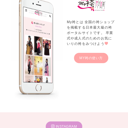
My袴とは 全国の袴ショップ
を掲載する日本最大級の袴
ポータルサイトです。 卒業
式や成人式のためのお気に
いりの袴をみつけよう
MY袴の使い方
INSTAGRAM