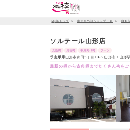
My袴トップ
＞
山形県の袴ショップ一覧
＞
山形
ソルテール山形店
女性袴
男性袴
教員向け袴
ブーツ
山形県
山形市青田5丁目13-5 山形市 / 山
最新の柄から古典柄までたくさん袴をご