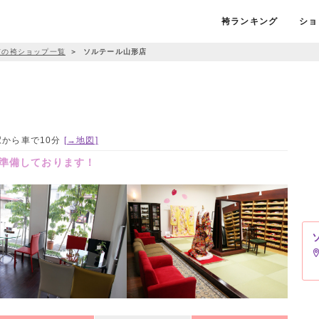
袴ランキング
ショ
市の袴ショップ一覧
＞
ソルテール山形店
形駅から車で10分
[→地図]
準備しております！