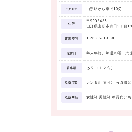
山形駅から車で10分
アクセス
〒9902435
住所
山形県山形市青田5丁目13
10:00
〜
18:00
営業時間
年末年始、毎週水曜 （毎
定休日
あり （１２台）
駐車場
レンタル 着付け 写真撮
取扱項目
女性袴 男性袴 教員向け袴
取扱商品