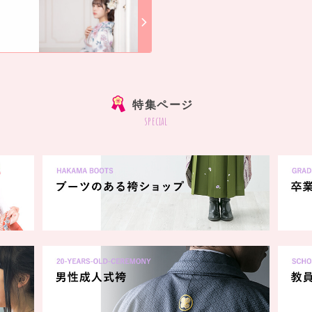
]
特集ページ
special