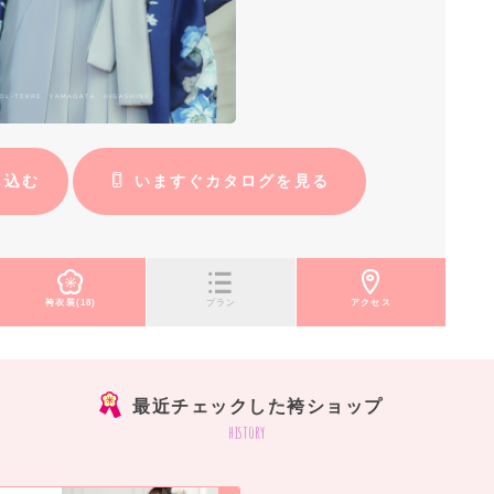
し込む
いますぐカタログを見る
袴衣装(18)
プラン
アクセス
最近チェックした袴ショップ
history