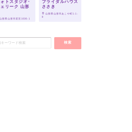
フォトスタジオ･
ブライダルハウス
ェリーク 山形
ささき
店
 山形県山形市あこや町1-1-
8
 山形県山形市若宮1030-1
検索