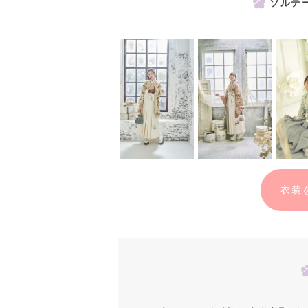
ソルテ
衣装