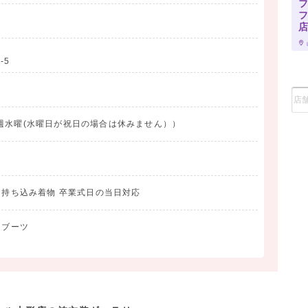
フ
-5
週水曜(水曜日が祝日の場合は休みません））
影 持ち込み着物 卒業式日の当日対応
 ブーツ