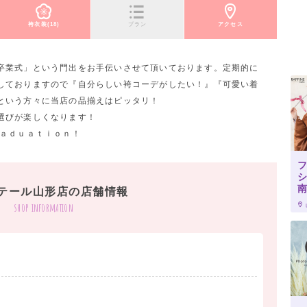
袴衣装(18)
プラン
アクセス
卒業式」という門出をお手伝いさせて頂いております。定期的に
しておりますので『自分らしい袴コーデがしたい！』『可愛い着
という方々に当店の品揃えはピッタリ！
選びが楽しくなります！
ｒａｄｕａｔｉｏｎ！
テール山形店の店舗情報
shop information