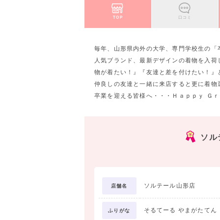
TOP
口コミ
毎年、山形県内外の大学、専門学校生の「
人気ブランド、最新デザインの着物を入荷
物が着たい！』『友達と差を付けたい！』
仲良しの友達と一緒に来店すると更に着物
卒業を迎える皆様へ・・・Ｈａｐｐｙ Ｇ
ソル
ソルテール山形店
店舗名
そるてーる やまがたてん
ふりがな