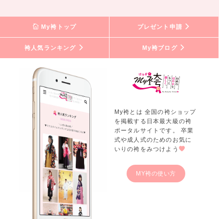
My袴トップ
プレゼント申請
袴人気ランキング
My袴ブログ
My袴とは 全国の袴ショップ
を掲載する日本最大級の袴
ポータルサイトです。 卒業
式や成人式のためのお気に
いりの袴をみつけよう
MY袴の使い方