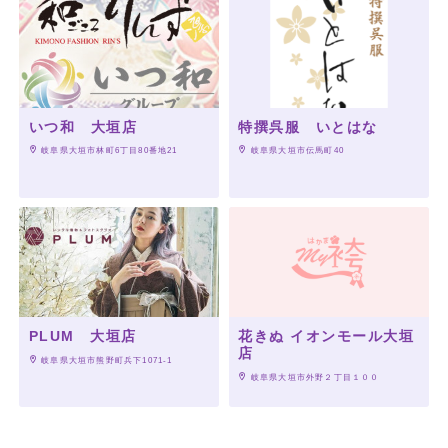
いつ和 大垣店
特撰呉服 いとはな
 岐阜県大垣市林町6丁目80番地21
 岐阜県大垣市伝馬町40
PLUM 大垣店
花きぬ イオンモール大垣
店
 岐阜県大垣市熊野町兵下1071-1
 岐阜県大垣市外野２丁目１００