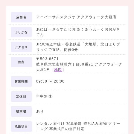
②袴
③長襦袢
アニバーサルスタジオ アクアウォーク大垣店
店舗名
④半幅帯
⑤重ね衿
あにばーさるすたじお あくあうぉーくおおがき
ふりがな
着付け小物セット内容
てん
①衿芯
JR東海道本線・養老鉄道「大垣駅」北口よりブ
アクセス
②腰ひも
リッジで直結、徒歩5分
③伊達締め
〒503-8571
住所
岐阜県大垣市林町六丁目80番21 アクアウォーク
大垣1F
［
地図
］
今だけ！ご成約！
【3大特典】
09:30
〜
20:00
営業時間
特典①
❀前撮り時の撮影料金無料
年中無休
定休日
一人で。家族で。友だちと。ガーデンで。
自由なシチュエーションでOK！
あり
駐車場
（3,300円相当）
レンタル 着付け 写真撮影 持ち込み着物 クリー
取扱項目
特典②
ニング 卒業式日の当日対応