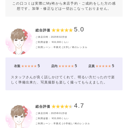
この口コミは実際にMy袴から来店予約・ご成約をした方の感
想です。加筆・修正などは一切おこなっておりません。
5.0
総合評価
ご来店日時：2025年02月頃
ご利用金額： ¥33,000くらい
ご利用シーン：卒業式 (大学)／袴のレンタル
5
5
5
衣装
★★★★★
店内
★★★★★
店員
★★★★★
スタッフさんが良く話しかけてくれて、明るい方だったので楽
しく準備出来た、写真撮影も楽しく撮ってもらえました。
4.7
総合評価
ご来店日時：2025年01月頃
ご利用金額： ¥33,000くらい
ご利用シーン：卒業式 (小学校)／袴のレンタル