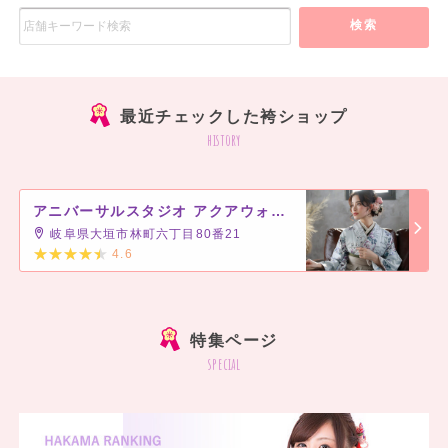
検索
最近チェックした袴ショップ
history
アニバーサルスタジオ アクアウォーク大垣店
岐阜県大垣市林町六丁目80番21
4.6
]
特集ページ
special