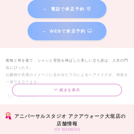
→
電話で来店予約
→
WEBで来店予約
着物と袴を着て、シャンと背筋を伸ばした美しい立ち姿は、人生の門
出にぴったり。
お嬢様や衣裳のイメージに合わせたプロによるヘアメイクが、袴姿を
一層引き立てます。
続きを表示
【レンタル一式】
32,780円（税込み）～87,780円（税込み）
アニバーサルスタジオ アクアウォーク大垣店の
◎レンタル一式セット内容◎
店舗情報
袴セット内容
shop information
①2尺袖着物