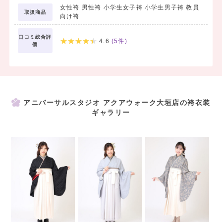
❀六切写真1枚無料（写真データ付き）
女性袴 男性袴 小学生女子袴 小学生男子袴 教員
前撮り時のお写真六切プリント（約B5サイズ）が1枚付いてきます。
取扱商品
向け袴
ご購入のお写真はデータもプレゼント。
（5,500円相当）
口コミ総合評
4.6
(
5
件)
価
特典③
❀前撮り時のお支度無料
確かな伝統技術と流行
人気アレンジを両立！
アニバーサルスタジオ アクアウォーク大垣店の袴衣装
19,800円相当
ギャラリー
【振袖をお持ちの方へ】
袴のみレンタルプラン
11,000円均一（税込）