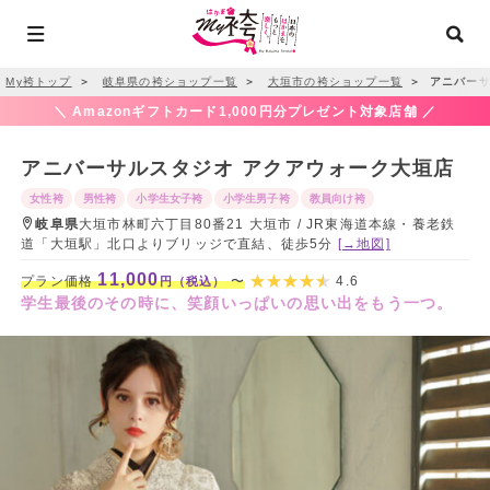
My袴トップ
＞
岐阜県の袴ショップ一覧
＞
大垣市の袴ショップ一覧
＞
アニバーサ
＼ Amazonギフトカード1,000円分プレゼント対象店舗 ／
アニバーサルスタジオ アクアウォーク大垣店
女性袴
男性袴
小学生女子袴
小学生男子袴
教員向け袴
岐阜県
大垣市林町六丁目80番21 大垣市 / JR東海道本線・養老鉄
道「大垣駅」北口よりブリッジで直結、徒歩5分
[→地図]
11,000
プラン価格
〜
4.6
円（税込）
学生最後のその時に、笑顔いっぱいの思い出をもう一つ。