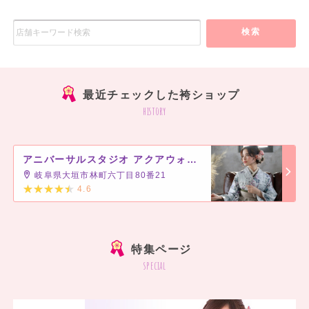
検索
最近チェックした袴ショップ
history
アニバーサルスタジオ アクアウォーク大垣店
岐阜県大垣市林町六丁目80番21
4.6
]
特集ページ
special