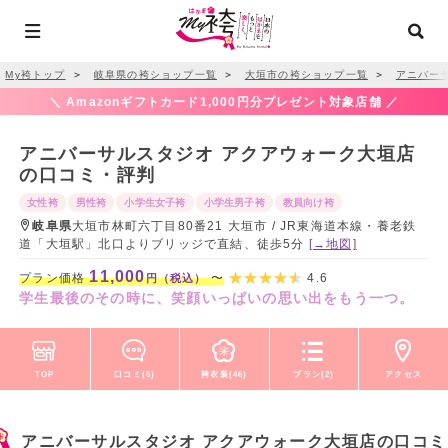
My袴トップ
＞
岐阜県の袴ショップ一覧
＞
大垣市の袴ショップ一覧
＞
アニバー
＼ Amazonギフトカード1,000円分プレゼント対象店舗 ／
アニバーサルスタジオ アクアウォーク大垣店
の口コミ・評判
女性袴
男性袴
小学生女子袴
小学生男子袴
教員向け袴
岐阜県
大垣市林町六丁目80番21 大垣市 / JR東海道本線・養老鉄
道「大垣駅」北口よりブリッジで直結、徒歩5分
[→地図]
11,000
プラン価格
〜
4.6
円（税込）
学生最後のその時に、笑顔いっぱいの思い出をもう一つ。
TOP
口コミ(5)
袴衣装(46)
プラン(2)
アクセス
アニバーサルスタジオ アクアウォーク大垣店の口コミ