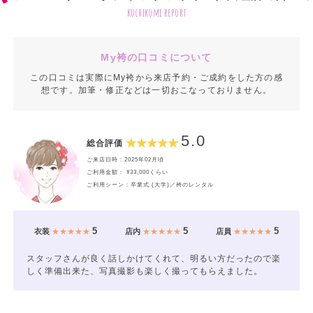
kuchikomi report
My袴の口コミについて
この口コミは実際にMy袴から来店予約・ご成約をした方の感
想です。加筆・修正などは一切おこなっておりません。
5.0
総合評価
ご来店日時：2025年02月頃
ご利用金額： ¥33,000くらい
ご利用シーン：卒業式 (大学)／袴のレンタル
5
5
5
衣装
★★★★★
店内
★★★★★
店員
★★★★★
スタッフさんが良く話しかけてくれて、明るい方だったので楽
しく準備出来た、写真撮影も楽しく撮ってもらえました。