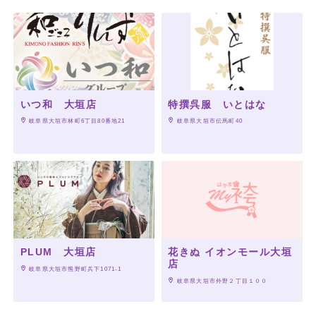
いつ和 大垣店
特撰呉服 いとはな
 岐阜県大垣市林町6丁目80番地21
 岐阜県大垣市伝馬町40
PLUM 大垣店
花きぬ イオンモール大垣
店
 岐阜県大垣市熊野町兵下1071-1
 岐阜県大垣市外野２丁目１００