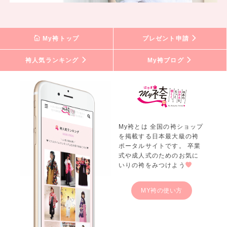
My袴トップ
プレゼント申請
袴人気ランキング
My袴ブログ
My袴とは 全国の袴ショップ
を掲載する日本最大級の袴
ポータルサイトです。 卒業
式や成人式のためのお気に
いりの袴をみつけよう
MY袴の使い方