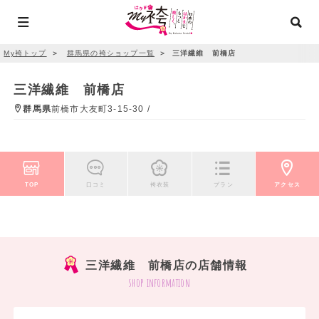
My袴トップ
＞
群馬県の袴ショップ一覧
＞
三洋繊維 前橋店
三洋繊維 前橋店
群馬県
前橋市大友町3-15-30 /
TOP
口コミ
袴衣装
プラン
アクセス
三洋繊維 前橋店の店舗情報
shop information