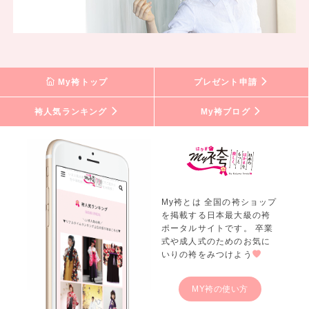
My袴トップ
プレゼント申請
袴人気ランキング
My袴ブログ
My袴とは 全国の袴ショップ
を掲載する日本最大級の袴
ポータルサイトです。 卒業
式や成人式のためのお気に
いりの袴をみつけよう
MY袴の使い方