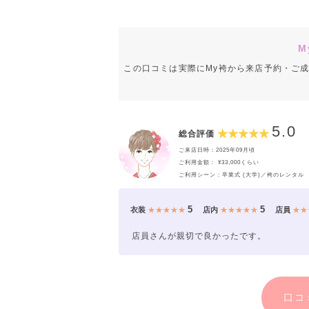
M
この口コミは実際にMy袴から来店予約・ご
5.0
総合評価
ご来店日時：2025年09月頃
ご利用金額： ¥33,000くらい
ご利用シーン：卒業式 (大学)／袴のレンタル
5
5
衣装
★★★★★
店内
★★★★★
店員
★★
店員さんが親切で良かったです。
口コ