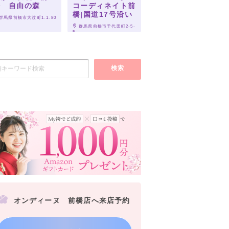
橋 自由の森
コーディネイト前
橋|国道17号沿い
 群馬県前橋市大渡町1-1-80
 群馬県前橋市千代田町2-5-
5
検索
オンディーヌ 前橋店へ来店予約