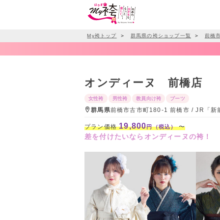
My袴トップ
＞
群馬県の袴ショップ一覧
＞
前橋
オンディーヌ 前橋店
女性袴
男性袴
教員向け袴
ブーツ
群馬県
前橋市古市町180-1 前橋市 / JR
19,800
プラン価格
〜
円（税込）
差を付けたいならオンディーヌの袴！