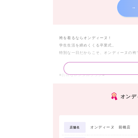
→
袴を着るならオンディーヌ！
学生生活を締めくくる卒業式。
特別な一日だからこそ、オンディーヌの袴
■お得なレンタルプラン■
□袴7点 レンタルスタンダードセットプラン
オンデ
袴のご着用に必要なものが、まるっと揃っ
＜セット内容＞
1. 着物
2. 袴
オンディーヌ 前橋店
店舗名
3. 長襦袢