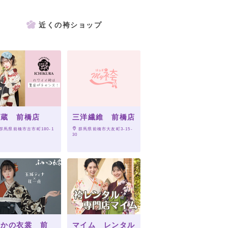
近くの袴ショップ
一蔵 前橋店
三洋繊維 前橋店
 群馬県前橋市古市町180-1
 群馬県前橋市大友町3-15-
30
ふかの衣裳 前
マイム レンタル