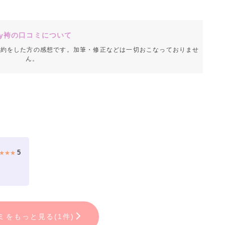
y袴の口コミについて
成約をした方の感想です。加筆・修正などは一切おこなっておりませ
ん。
5
★★★
ミをもっと見る(1件)