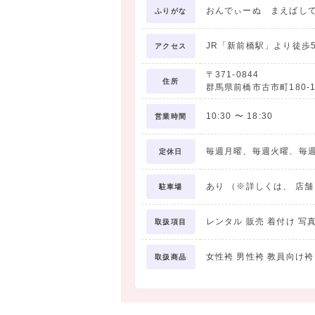
4. 袴下
おんでぃーぬ まえばし
ふりがな
5. 重衿
6. 巾着
JR「新前橋駅」より徒歩
アクセス
7. 草履
〒371-0844
住所
群馬県前橋市古市町180-
□袴フォトプラン ￥19,800（税込）
10:30
〜
18:30
営業時間
学生最後の思い出を記念写真に残したい方
毎週月曜、毎週火曜、毎
定休日
＜プラン内容＞
・前撮り着付け
あり （※詳しくは、 店
駐車場
・前撮りヘアセット
・前撮りメイクアップ
レンタル 販売 着付け 写
取扱項目
・全身カットデータ
女性袴 男性袴 教員向け袴
取扱商品
全身カットはデータでのお渡しとなるため
離れたご家族・ご親戚にも共有していただ
※お渡しは後日、撮影データのみとなりま