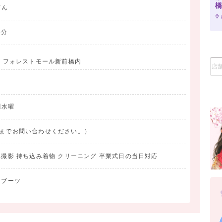
てん
5分
1 フォレストモール新前橋内
におすすめです。
週水曜
舗までお問い合わせください。）
真撮影 持ち込み着物 クリーニング 卒業式日の当日対応
 ブーツ
、
けます。
す。アルバムは含まれません。