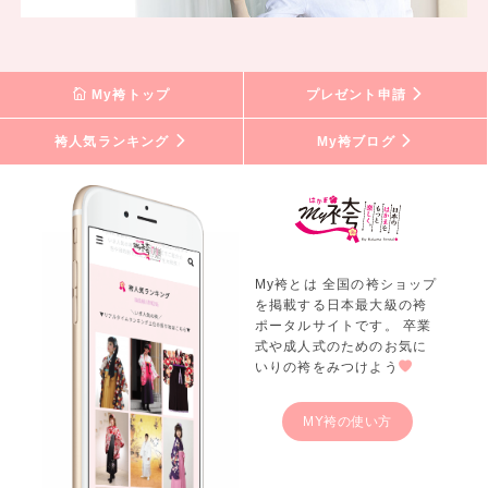
My袴トップ
プレゼント申請
袴人気ランキング
My袴ブログ
My袴とは 全国の袴ショップ
を掲載する日本最大級の袴
ポータルサイトです。 卒業
式や成人式のためのお気に
いりの袴をみつけよう
MY袴の使い方