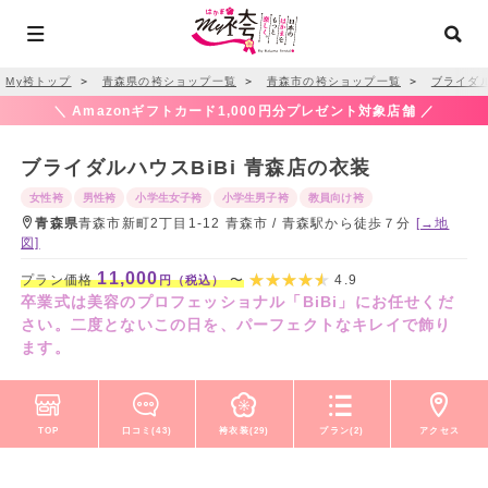
My袴トップ
＞
青森県の袴ショップ一覧
＞
青森市の袴ショップ一覧
＞
ブライダル
＼ Amazonギフトカード1,000円分プレゼント対象店舗 ／
ブライダルハウスBiBi 青森店の衣装
女性袴
男性袴
小学生女子袴
小学生男子袴
教員向け袴
青森県
青森市新町2丁目1-12 青森市 / 青森駅から徒歩７分
[→地
図]
11,000
プラン価格
〜
4.9
円（税込）
卒業式は美容のプロフェッショナル「BiBi」にお任せくだ
さい。二度とないこの日を、パーフェクトなキレイで飾り
ます。
TOP
口コミ(43)
袴衣装(29)
プラン(2)
アクセス