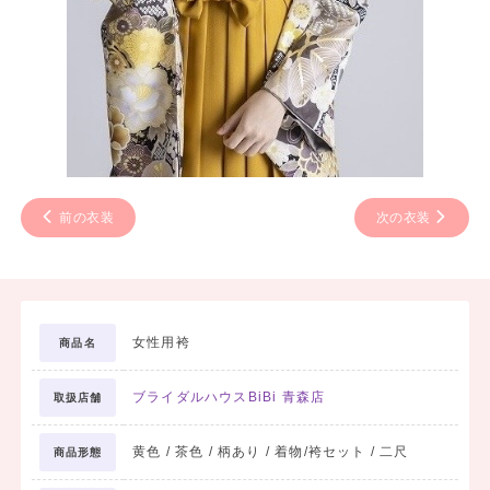
前の衣装
次の衣装
女性用袴
商品名
ブライダルハウスBiBi 青森店
取扱店舗
黄色 / 茶色 / 柄あり / 着物/袴セット / 二尺
商品形態