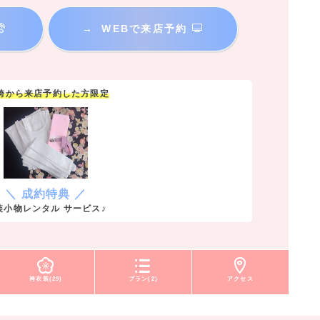
→
WEBで来店予約
y袴から来店予約した方限定
＼ 成約特典 ／
装小物レンタル サービス♪
袴衣装(29)
プラン(2)
アクセス