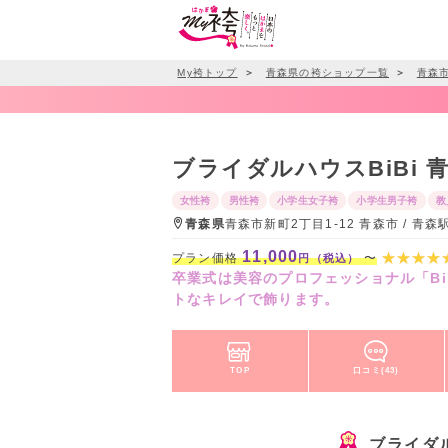
My袴トップ
＞
青森県の袴ショップ一覧
＞
青森
ブライダルハウスBiBi
女性袴
男性袴
小学生女子袴
小学生男子袴
教
青森県
青森市新町2丁目1-12 青森市 / 青
11,000
プラン価格
〜
円（税込）
卒業式は美容のプロフェッショナル「B
トなキレイで飾ります。
TOP
口コミ(43)
ブライダル