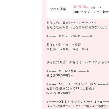
38,500
〜
円（税込）
プラン価格
(BiBiクラブメンバー樣は5
新作を含む豊富なラインナップから、
お好きな組み合わせを自由にお選びいただ
ʚ ═══･✿セット内容✿･═══ ɞ
着物(小袖)・袴・半幅帯
重ね衿・長襦袢・衿芯・半衿
さらに式典当日の着付け・ヘアメイクも同
ʚ ═══･✿一般価格✿･═══ ɞ
税込み38,500円～
ʚ ═══･✿BiBIクラブメンバー様✿･═══ ɞ
会員特別価格50％OFFでご提供！
税込み19,250円～
ʚ ═══･✿BiBIクラブメンバーとは？✿･══
成人式の振袖のレンタル/ご購入のご契約で