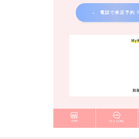
→
電話で来店予約
M
和
TOP
口コミ(43)