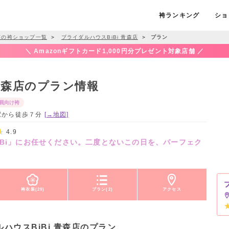
袴ランキング
ショ
市の袴ショップ一覧
＞
ブライダルハウスBiBi 青森店
＞
プラン
＼ Amazonギフトカード1,000円分プレゼント対象店舗 ／
 青森店のプラン情報
員向け袴
森駅から徒歩７分
[→地図]
4.9
iBi」にお任せください。二度とないこの日を、パーフェク
袴衣装(29)
プラン(2)
アクセス
ハウスBiBi 青森店のプラン