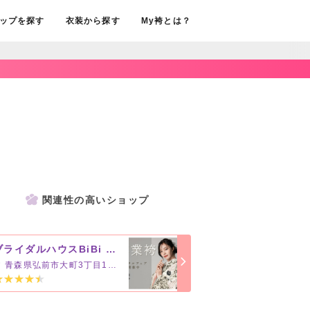
ップを探す
衣装から探す
My袴とは？
関連性の高いショップ
ブライダルハウスBiBi 弘前店【県内2店舗】
青森県弘前市大町3丁目11－1