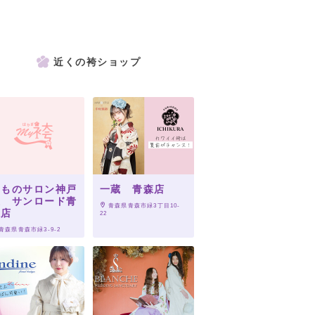
近くの袴ショップ
きものサロン神戸
一蔵 青森店
屋 サンロード青
 青森県青森市緑3丁目10-
森店
22
 青森県青森市緑3-9-2