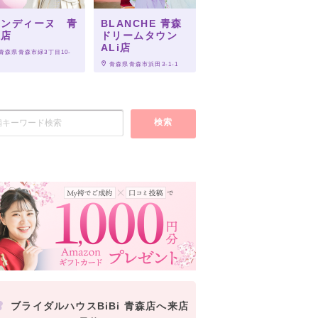
オンディーヌ 青
BLANCHE 青森
森店
ドリームタウン
ALi店
 青森県青森市緑3丁目10-
 青森県青森市浜田3-1-1
検索
ブライダルハウスBiBi 青森店へ来店