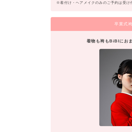
※着付け・ヘアメイクのみのご予約は受け
卒業式
着物も袴もBiBIに