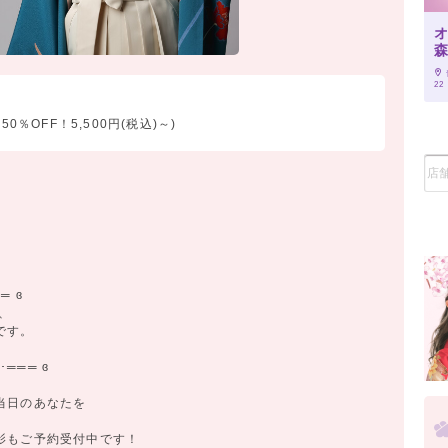
22
0％OFF！5,500円(税込)～)
═ ɞ
、
です。
═══ ɞ
、
当日のあなたを
影もご予約受付中です！