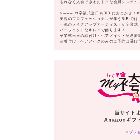
もれなく入会できるおトクな会員システム
ʚ ═══･✿卒業式当日もBiBIにおまかせ！✿･
美容のプロフェッショナルが集うBiBiでは
一流のメイクアップアーティストが卒業式
パーフェクトなキレイで飾ります！
卒業式当日の着付け・ヘアメイク・記念撮
※着付け・ヘアメイクのみのご予約は受け
当サイト
Amazonギフ
※プレ