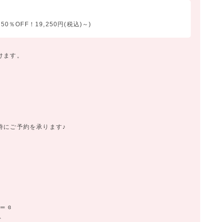
0％OFF！19,250円(税込)～)
けます。
時にご予約を承ります♪
═ ɞ
、