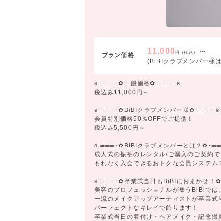
11,000
〜
円（税込）
プラン価格
(BiBIクラブメンバー樣は5
ʚ ═══･✿一般価格✿･═══ ɞ
税込み11,000円～
ʚ ═══･✿BiBIクラブメンバー様✿･═══ ɞ
会員特別価格50％OFFでご提供！
税込み5,500円～
ʚ ═══･✿BiBIクラブメンバーとは？✿･══
成人式の振袖のレンタル/ご購入のご契約で
もれなく入会できるおトクな会員システム
ʚ ═══･✿卒業式当日もBiBIにおまかせ！✿･
美容のプロフェッショナルが集うBiBiでは
一流のメイクアップアーティストが卒業式
パーフェクトなキレイで飾ります！
卒業式当日の着付け・ヘアメイク・記念撮