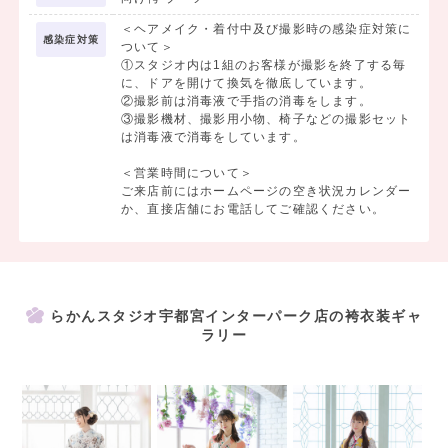
※撮影をしない方は、レンタルご利用料金:20,000円(税込
＜ヘアメイク・着付中及び撮影時の感染症対策に
22,000円)を除く合計金額が
感染症対策
ついて＞
30,000円(税込33,000円)以上の方が対象
①スタジオ内は1組のお客様が撮影を終了する毎
※割引クーポンは併用不可
に、ドアを開けて換気を徹底しています。
②撮影前は消毒液で手指の消毒をします。
③撮影機材、撮影用小物、椅子などの撮影セット
・・・・・・・・・・・・・・・・・・・・・・
は消毒液で消毒をしています。
＜9/30まで＞①撮影料＋②商品代
＜営業時間について＞
①撮影料ー平日500円(税込550円・商品代別途)
ご来店前にはホームページの空き状況カレンダー
土日祝日追加料金5,000円(税込5,500円)
か、直接店舗にお電話してご確認ください。
②商品代ー写真1枚から内容充実セット商品までご希望に合わせて♪
ーーーーーーーーーーー
【対象】
らかんスタジオ宇都宮インターパーク店の袴衣装ギャ
中学卒業/高校入学・卒業/大学入学・卒業/先生も大歓迎！
ラリー
【撮影に含まれるもの】
1. 着物・袴
2. 髪飾り・肌着・足袋
3. 着付・ヘアセット