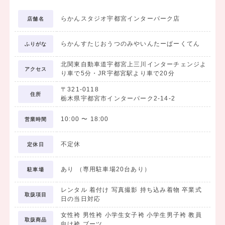
無料試着・相談だけでもOK!
らかんスタジオ宇都宮インターパーク店
店舗名
小物アレンジや当日の流れなどもお気軽にご相談を！
らかんすたじおうつのみやいんたーぱーくてん
ふりがな
・・・・・・・・・・・・・・・・・・・・・・
★早期卒業袴レンタルキャンペーン！★
北関東自動車道宇都宮上三川インターチェンジよ
アクセス
■期間 7/1(水)～8/31(月)
り車で5分・JR宇都宮駅より車で20分
■来店特典
〒321-0118
住所
・アンケートにお答えいただくとカフェカードプレゼント！
栃木県宇都宮市インターパーク2-14-2
・全日OK！ヘアセット体験（要予約）
10:00
〜
18:00
・試着し放題♪
営業時間
■成約特典
①撮影時にご利用いただける3,000円OFFチケットプレゼント！
不定休
定休日
※有効期限：2026年8月31日まで
※対象：商品合計30,000円（税込33,000円）以上のご注文より
あり （専用駐車場20台あり）
駐車場
割引
レンタル 着付け 写真撮影 持ち込み着物 卒業式
②期間中に着物＆袴レンタル合計30,000円(税込33,000円)以上ご
取扱項目
日の当日対応
成約で
女性袴 男性袴 小学生女子袴 小学生男子袴 教員
着物＆袴レンタル料金より2,000円OFF！
取扱商品
向け袴 ブーツ