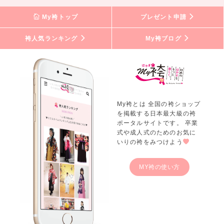
My袴トップ
プレゼント申請
袴人気ランキング
My袴ブログ
My袴とは 全国の袴ショップ
を掲載する日本最大級の袴
ポータルサイトです。 卒業
式や成人式のためのお気に
いりの袴をみつけよう
MY袴の使い方