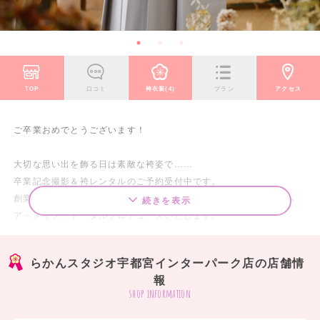
TOP
口コミ
袴衣装(4)
プラン
アクセス
ご卒業おめでとうございます！
大切な思い出を飾る日は素敵な袴姿で……
卒業記念撮影＆袴レンタルのご予約受付中です。
創業105年の伝統ある写真館・らかんスタジオが、衣装・着付・ヘ
続きを表示
ア・メイク、トータルプロデュースいたします。
お友達と一緒の撮影ももちろんOK！撮影カット数が多いので大満足♪
写真がたっぷり残せるデザインアルバムも充実しています！
らかんスタジオ宇都宮インターパーク店の店舗情
報
===================
shop information
【2026-2027卒業袴大展示会】全店開催中！
===================