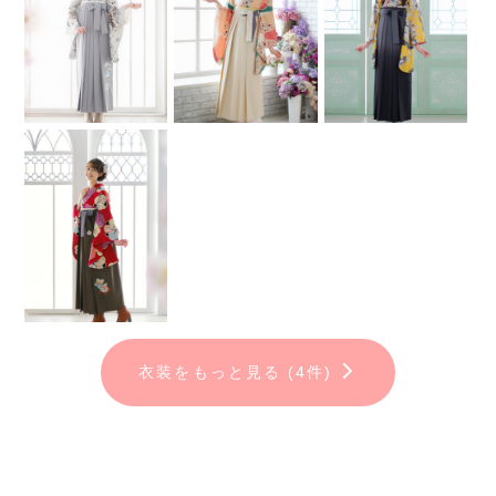
4. ご家族撮影
5. 平日衣装2着無料！（土日祝日は衣装1着無料）
6. スマホで自由に撮影OK！
7. Wフォトグラファーによるムービー＆メイキング撮影
【撮影特典】
①LINE登録&アンケート回答で、
[7/1～8/31まで]桜エフェクト付きA4ポスタープレゼント！
②全データ付き写真集「レガーロ」16Pコース以上で、
パパ着付・ママ着付・ママヘアセット（30,000円分）が無料！
「感動ムービープラス」プレゼント！
※ご主役メイク 10,000円(税込11,000円)
※振袖着付ご希望の場合 10,000円(税込11,000円)
衣装をもっと見る (4件)
※自前着物の持込料金 別途かかります
【卒業式当日の衣装レンタル】
式当日の衣装レンタルも受付中！
[着物&袴セット内容]