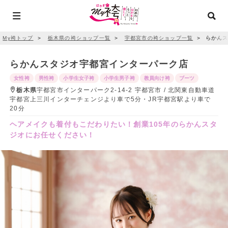
My袴トップ
＞
栃木県の袴ショップ一覧
＞
宇都宮市の袴ショップ一覧
＞
らかんス
らかんスタジオ宇都宮インターパーク店
女性袴
男性袴
小学生女子袴
小学生男子袴
教員向け袴
ブーツ
栃木県
宇都宮市インターパーク2-14-2 宇都宮市 / 北関東自動車道
宇都宮上三川インターチェンジより車で5分・JR宇都宮駅より車で
20分
ヘアメイクも着付もこだわりたい！創業105年のらかんスタ
ジオにお任せください！