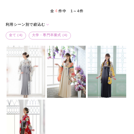
4
全
件中 1～4件
利用シーン別で絞込む
全て (4)
大学・専門卒業式 (4)