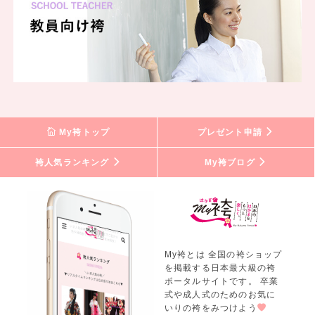
My袴トップ
プレゼント申請
袴人気ランキング
My袴ブログ
My袴とは 全国の袴ショップ
を掲載する日本最大級の袴
ポータルサイトです。 卒業
式や成人式のためのお気に
いりの袴をみつけよう