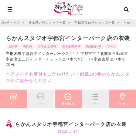
My袴トップ
＞
栃木県の袴ショップ一覧
＞
宇都宮市の袴ショップ一覧
＞
らかん
らかんスタジオ宇都宮インターパーク店の衣装
女性袴
男性袴
小学生女子袴
小学生男子袴
教員向け袴
ブーツ
栃木県
宇都宮市インターパーク2-14-2 宇都宮市 / 北関東自動車道
宇都宮上三川インターチェンジより車で5分・JR宇都宮駅より車で
20分
ヘアメイクも着付もこだわりたい！創業105年のらかんスタ
ジオにお任せください！
TOP
口コミ
袴衣装(4)
プラン
アクセス
らかんスタジオ宇都宮インターパーク店の衣装
hakama gallery