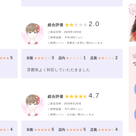
2.0
総合評価
ご来店日時：2025年10月頃
ご利用金額： ¥78,000くらい
ご利用シーン：卒業式 (大学)／袴のレンタル
5
3
1
2
★★★
衣装
★★★☆☆
店内
★☆☆☆☆
店員
★★☆☆☆
雰囲気よく対応していただきました
4.7
総合評価
ご来店日時：2025年01月頃
ご利用金額： ¥77,000くらい
ご利用シーン：その他／袴のレンタル
4
5
5
4
★★☆
衣装
★★★★★
店内
★★★★★
店員
★★★★☆