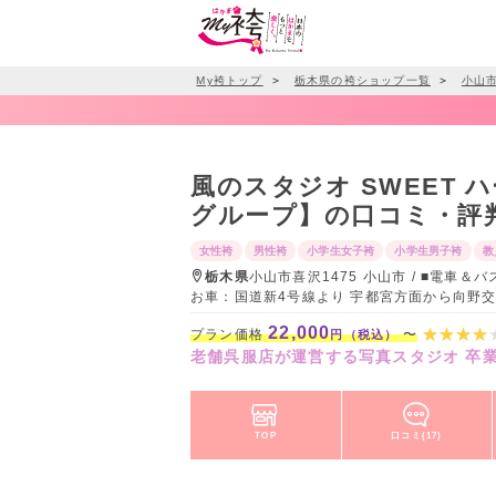
My袴トップ
＞
栃木県の袴ショップ一覧
＞
小山
風のスタジオ SWEET
グループ】の口コミ・評
女性袴
男性袴
小学生女子袴
小学生男子袴
教
栃木県
小山市喜沢1475 小山市 / ■電車
お車：国道新4号線より 宇都宮方面から向野
22,000
プラン価格
〜
円（税込）
老舗呉服店が運営する写真スタジオ 卒
TOP
口コミ(17)