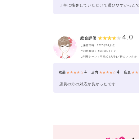
丁寧に接客していただけて選びやすかった
4.0
総合評価
ご来店日時：2025年01月頃
ご利用金額： ¥54,000くらい
ご利用シーン：卒業式 (大学)／袴のレンタル
4
4
衣装
★★★★☆
店内
★★★★☆
店員
★★
店員の方の対応か良かったです