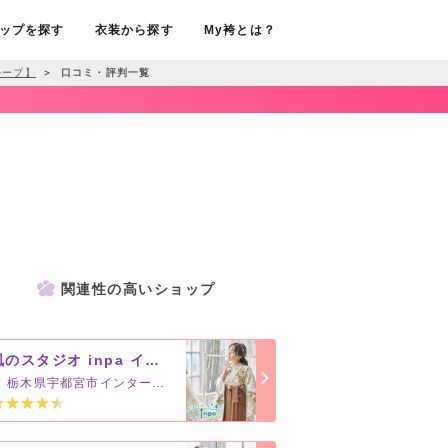
ップを探す
衣装から探す
My袴とは？
ループ】
＞
口コミ・評判一覧
関連性の高いショップ
風のスタジオ inpa インターパーク宇都宮本店【おぐらグループ】
栃木県宇都宮市インターパーク4-1-3