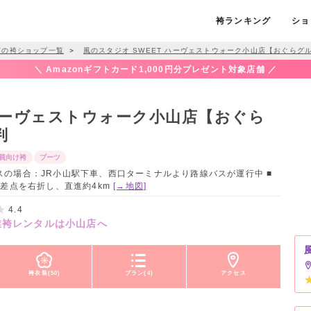
袴ランキング
ショ
市の袴ショップ一覧
＞
風のスタジオ SWEET ハーヴェストウォーク小山店【おぐらグ
＼ Amazonギフトカード1,000円分プレゼント対象店舗 ／
 ハーヴェストウォーク小山店【おぐら
判
員向け袴
ブーツ
＆バスの場合：JR小山駅下車、西口ターミナルより路線バスが運行中 ■
交差点を右折し、直進約4km
[→地図]
4.4
業袴レンタルは小山店へ
袴衣装(50)
プラン(4)
アクセス