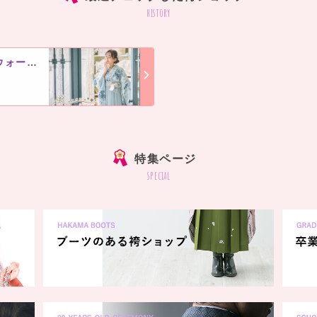
history
風のスタジオ SWEET ハーヴェストウォーク小山店【おぐらグループ】
]
特集ページ
special