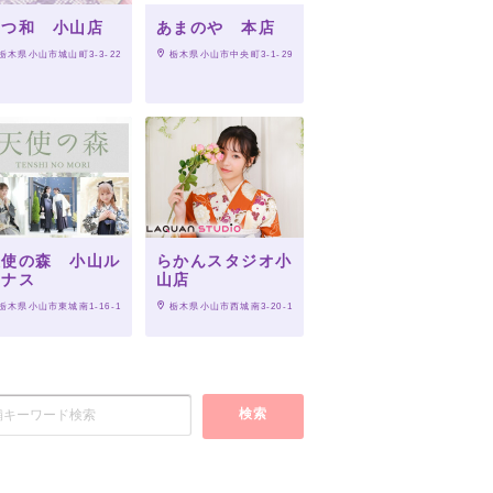
いつ和 小山店
あまのや 本店
 栃木県小山市城山町3-3-22
 栃木県小山市中央町3-1-29
天使の森 小山ル
らかんスタジオ小
ミナス
山店
 栃木県小山市東城南1-16-1
 栃木県小山市西城南3-20-1
検索