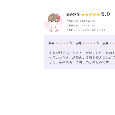
5.0
総合評価
ご来店日時：2026年01月頃
ご利用金額： ¥91,000くらい
ご利用シーン：その他／袴のレンタル
5
5
衣装
★★★★★
店内
★★★★★
店員
★★
丁寧な対応ありがとうございました。何着
せていただき、納得のいく袴を選ぶことが
した。卒業式当日に着るのが楽しみです。