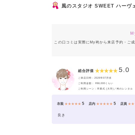
風のスタジオ SWEET ハ
M
この口コミは実際にMy袴から来店予約・ご
5.0
総合評価
ご来店日時：2026年07月頃
ご利用金額： ¥98,000くらい
ご利用シーン：卒業式 (大学)／袴のレンタル
5
5
衣装
★★★★★
店内
★★★★★
店員
★★
良き