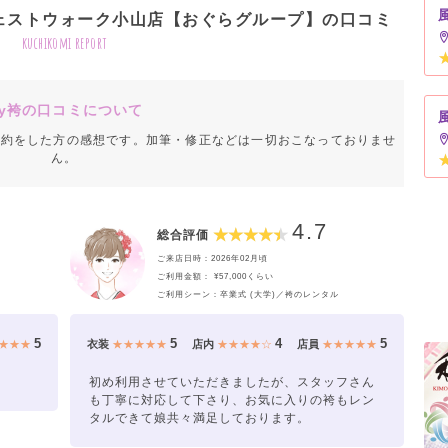
ーヴェストウォーク小山店【おぐらグループ】の口コミ
kuchikomi report
y袴の口コミについて
成約をした方の感想です。加筆・修正などは一切おこなっておりませ
ん。
4.7
総合評価
ご来店日時：2026年02月頃
ご利用金額： ¥57,000くらい
ご利用シーン：卒業式 (大学)／袴のレンタル
5
5
4
5
★★★
衣装
★★★★★
店内
★★★★☆
店員
★★★★★
初め利用させていただきましたが、スタッフさん
も丁寧に対応して下さり、お気に入りの袴もレン
タルできて娘共々満足しております。