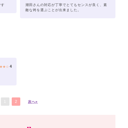
です
潮田さんの対応が丁寧でとてもセンスが良く、素
敵な袴を選ぶことが出来ました。
4
★★☆
1
2
次へ»