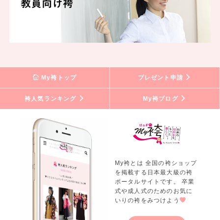
My袴トップ
プレゼント申請
袴人気ランキング
My袴ブログ
My袴とは 全国の袴ショップ
を掲載する日本最大級の袴
ポータルサイトです。 卒業
式や成人式のためのお気に
いりの袴をみつけよう