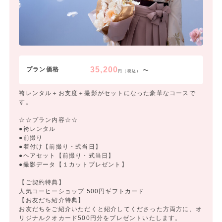
35,200
プラン価格
〜
円（税込）
袴レンタル＋お支度＋撮影がセットになった豪華なコースで
す。
☆☆プラン内容☆☆
●袴レンタル
●前撮り
●着付け【前撮り・式当日】
●ヘアセット【前撮り・式当日】
●撮影データ【１カットプレゼント】
【ご契約特典】
人気コーヒーショップ 500円ギフトカード
【お友だち紹介特典】
お友だちをご紹介いただくと紹介してくださった方両方に、オ
リジナルクオカード500円分をプレゼントいたします。