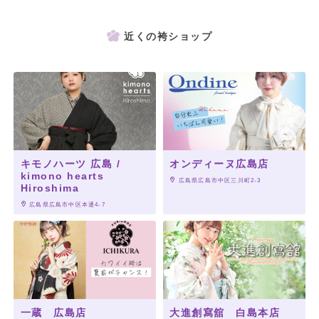
近くの袴ショップ
キモノハーツ 広島 /
オンディーヌ広島店
kimono hearts
 広島県広島市中区三川町2-3
Hiroshima
 広島県広島市中区本通4-7
一蔵 広島店
大進創寫舘 白島本店