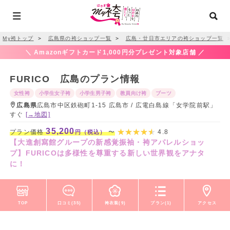
My袴トップ
＞
広島県の袴ショップ一覧
＞
広島・廿日市エリアの袴ショップ一覧
＼ Amazonギフトカード1,000円分プレゼント対象店舗 ／
FURICO 広島のプラン情報
女性袴
小学生女子袴
小学生男子袴
教員向け袴
ブーツ
広島県
広島市中区鉄砲町1-15 広島市 / 広電白島線「女学院前駅」
すぐ
[→地図]
35,200
プラン価格
〜
4.8
円（税込）
【大進創寫館グループの新感覚振袖・袴アパレルショッ
プ】FURICOは多様性を尊重する新しい世界観をアナタ
に！
TOP
口コミ(35)
袴衣装(9)
プラン(1)
アクセス