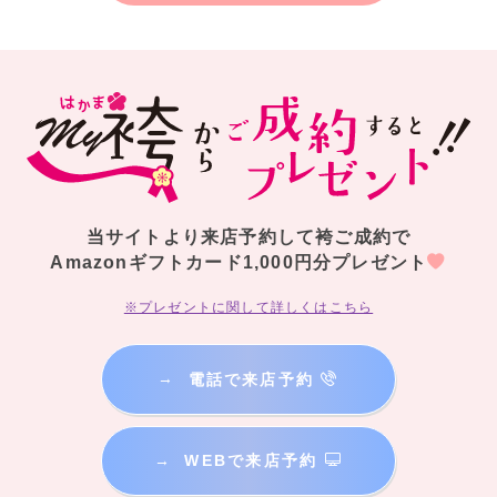
当サイトより来店予約して袴ご成約で
Amazonギフトカード1,000円分プレゼント
※プレゼントに関して詳しくはこちら
→
電話で来店予約
卒業式当日の着付けやヘアメイクもご心配なく！
お客様のご要望に応じ、着付けにヘアセットまでついた当日安心の
「当日
着付けパック」
や、
→
WEBで来店予約
素敵な思い出を写真に残したい方へ、
前撮り撮影・ヘアセット・メイク・着付けまでついた