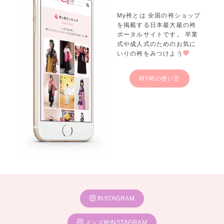
My袴とは 全国の袴ショップ
を掲載する日本最大級の袴
ポータルサイトです。 卒業
千鳥格子
の二尺袖と袴、全身を同じ柄で揃えた個性派スタイル。
式や成人式のためのお気に
リボン付き衿や、足元のブーツで
いりの袴をみつけよう
さらにおしゃれな印象に。
MY袴の使い方
キモノハーツでは試着だけのご来店も大歓迎です。
気になる袴を見つけたらお気軽にご予約ください！
★キモノハーツは全国
31店舗
を展開中！★
成人式振袖レンタル・購入は下記店舗にて♪
INSTAGRAM
---北海道---
キモノハーツ 札幌 / kimono hearts Sapporo
メンズ袴INSTAGRAM