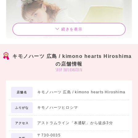
続きを表示
キモノハーツ 広島 / kimono hearts Hiroshima
の店舗情報
shop information
「卒業式」という特別な日こそ可愛くオシャレ
に♪
キモノハーツ 広島 / kimono hearts Hiroshima
店舗名
カラフルポップなカワイイ袴で、とっておきの卒業式を迎えませんか？
キモノハーツヒロシマ
ふりがな
キモノハーツなら、レトロな振袖や二尺袖にピッタリの袴を、色柄豊富に取り揃
えております。
アストラムライン「本通駅」から徒歩3分
アクセス
トータルコーディネートも、キモノハーツにお任せください！
お客様のスタイリングに合わせた小物を一つ一つセレクトし、トータルでコーデ
〒730-0035