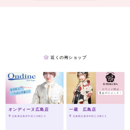
「PHOTOパック」
というお得なパックもご用意しております。
※キモノハーツで成人式の振袖をご成約いただいた方には
袴の無料レンタルが特典についております！
ご契約店舗だけではなく、全国のキモノハーツにてご利用いただけます。
キモノハーツのオススメ袴コーデ
近くの袴ショップ
キモノハーツがおすすめする、袴コーディネート。
楽しかった日々のラストを飾る旅立ちの日だからこそ、オシャレに卒業式♪
オンディーヌ広島店
一蔵 広島店
 広島県広島市中区三川町2-3
 広島県広島市中区三川町2-3