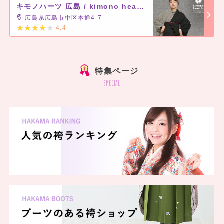
キモノハーツ 広島 / kimono hearts Hiroshima
振袖とおそろいの千鳥格子柄がおしゃれです。
広島県広島市中区本通4-7
足元はレースソックスに黒のエナメルパンプスを合わせるとドレッシーに仕上が
4.4
ります。
]
特集ページ
special