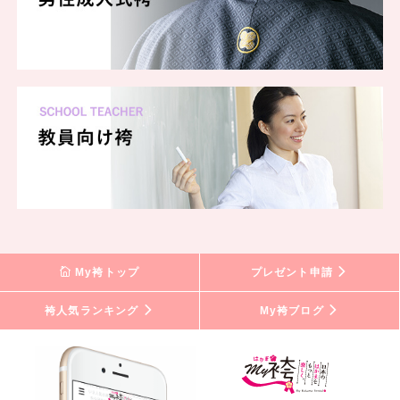
My袴トップ
プレゼント申請
袴人気ランキング
My袴ブログ