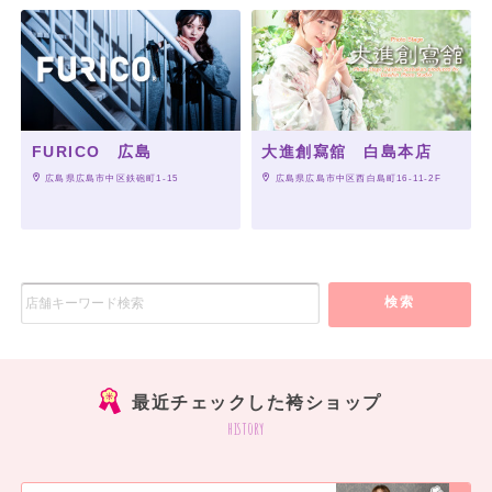
FURICO 広島
大進創寫舘 白島本店
 広島県広島市中区鉄砲町1-15
 広島県広島市中区西白島町16-11-2F
検索
最近チェックした袴ショップ
history
大人気のキモノハーツオリジナル
の二尺袖に、深い赤色の袴を合わせました。
ポイントは、紐のリバーシブルカラー。