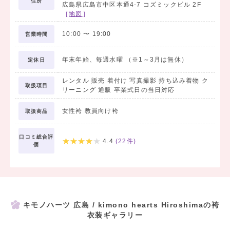
住所
ィネートいたします。
広島県広島市中区本通4-7 コズミックビル 2F
［
地図
］
10:00
〜
19:00
営業時間
年末年始、毎週水曜 （※1～3月は無休）
定休日
レンタル 販売 着付け 写真撮影 持ち込み着物 ク
取扱項目
リーニング 通販 卒業式日の当日対応
女性袴 教員向け袴
取扱商品
口コミ総合評
4.4
(
22
件)
価
キモノハーツ 広島 / kimono hearts Hiroshimaの袴
衣装ギャラリー