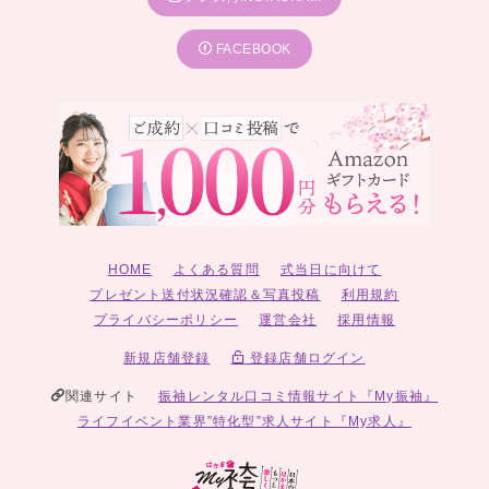
---関東---
FACEBOOK
キモノハーツ 東京 / 池袋
キモノハーツ 東京 / 渋谷
キモノハーツ 東京 / 吉祥寺
キモノハーツ 東京 / 自由が丘
キモノハーツ 東京 / 立川
キモノハーツ 東京 / 町田
キモノハーツ さいたま 新都心 / GMOアリーナさいたま隣接けやきひ
ろば内
キモノハーツ 横浜
キモノハーツ 武蔵小杉
キモノハーツ 海老名
キモノハーツ 相模大野
キモノハーツ 新横浜
HOME
よくある質問
式当日に向けて
表参道 別蔵 / 志染庵 by kimono hearts
プレゼント送付状況確認＆写真投稿
利用規約
プライバシーポリシー
運営会社
採用情報
---東海---
キモノハーツ Fulierte / 名古屋
キモノハーツ 静岡
新規店舗登録
登録店舗ログイン
関連サイト
振袖レンタル口コミ情報サイト『My振袖』
---関西---
ライフイベント業界”特化型”求人サイト『My求人』
キモノハーツ 西宮
キモノハーツ 大阪
キモノハーツ 京都 三条
キモノハーツ 神戸
キモノハーツ 奈良