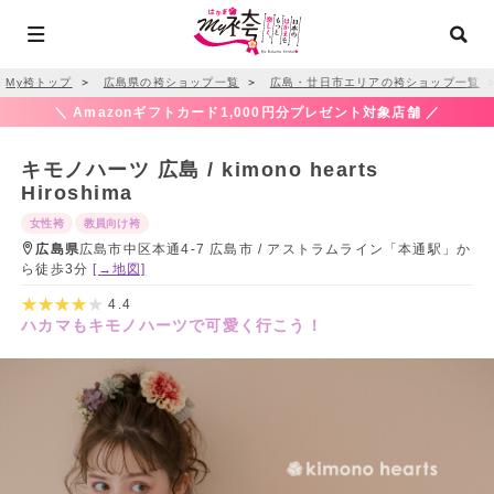
My袴トップ
＞
広島県の袴ショップ一覧
＞
広島・廿日市エリアの袴ショップ一覧
＼ Amazonギフトカード1,000円分プレゼント対象店舗 ／
キモノハーツ 広島 / kimono hearts
Hiroshima
女性袴
教員向け袴
広島県
広島市中区本通4-7 広島市 / アストラムライン「本通駅」か
ら徒歩3分
[→地図]
4.4
ハカマもキモノハーツで可愛く行こう！