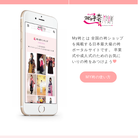
My袴とは 全国の袴ショップ
を掲載する日本最大級の袴
ポータルサイトです。 卒業
式や成人式のためのお気に
いりの袴をみつけよう
MY袴の使い方