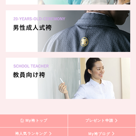
My袴トップ
プレゼント申請
袴人気ランキング
My袴ブログ