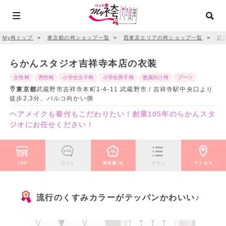
My袴トップ
＞
東京都の袴ショップ一覧
＞
西東京エリアの袴ショップ一覧
＞
武
らかんスタジオ吉祥寺本店の衣装
女性袴
男性袴
小学生女子袴
小学生男子袴
教員向け袴
ブーツ
東京都
武蔵野市吉祥寺本町1-4-11 武蔵野市 / 吉祥寺駅中央口より
徒歩2,3分、パルコ向かい側
ヘアメイクも着付もこだわりたい！創業105年のらかんスタ
ジオにお任せください！
TOP
口コミ
袴衣装(4)
プラン
アクセス
流行のくすみカラーがテッパンかわいい♪