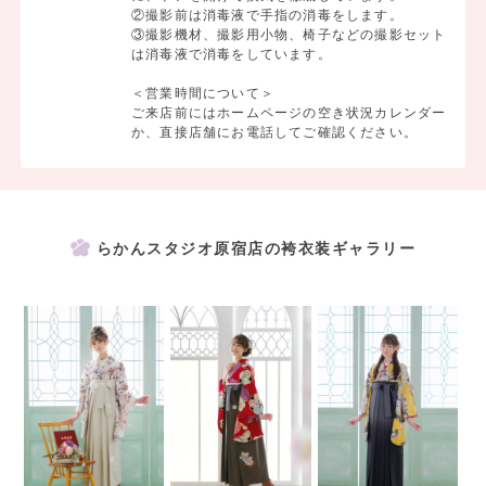
22,000円)を除く合計金額が
②撮影前は消毒液で手指の消毒をします。
③撮影機材、撮影用小物、椅子などの撮影セット
30,000円(税込33,000円)以上の方が対象
は消毒液で消毒をしています。
※割引クーポンは併用不可
＜営業時間について＞
ご来店前にはホームページの空き状況カレンダー
・・・・・・・・・・・・・・・・・・・・・・
か、直接店舗にお電話してご確認ください。
＜9/30まで＞①撮影料＋②商品代
①撮影料ー平日500円(税込550円・商品代別途)
土日祝日追加料金5,000円(税込5,500円)
②商品代ー写真1枚から内容充実セット商品までご希望に合わせて♪
らかんスタジオ原宿店の袴衣装ギャラリー
ーーーーーーーーーーー
【対象】
中学卒業/高校入学・卒業/大学入学・卒業/先生も大歓迎！
【撮影に含まれるもの】
1. 着物・袴
2. 髪飾り・肌着・足袋
3. 着付・ヘアセット
4. ご家族撮影