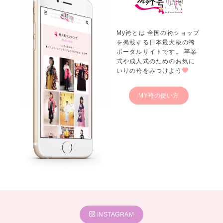
My袴とは 全国の袴ショップ
を掲載する日本最大級の袴
ポータルサイトです。 卒業
式や成人式のためのお気に
いりの袴をみつけよう
MY袴の使い方
INSTAGRAM