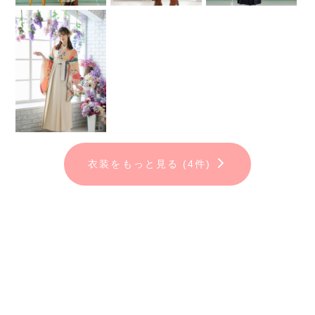
5. 平日衣装2着無料！（土日祝日は衣装1着無料）
6. スマホで自由に撮影OK！
7. Wフォトグラファーによるムービー＆メイキング撮影
【撮影特典】
①LINE登録&アンケート回答で、
[7/1～8/31まで]桜エフェクト付きA4ポスタープレゼント！
②全データ付き写真集「レガーロ」16Pコース以上で、
パパ着付・ママ着付・ママヘアセット（30,000円分）が無料！
衣装をもっと見る (4件)
「感動ムービープラス」プレゼント！
※ご主役メイク 10,000円(税込11,000円)
※振袖着付ご希望の場合 10,000円(税込11,000円)
※自前着物の持込料金 別途かかります
【卒業式当日の衣装レンタル】
式当日の衣装レンタルも受付中！
[着物&袴セット内容]