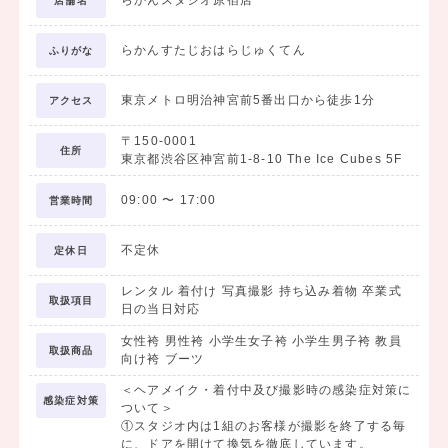
店舗名
無料試着・相談だけでもOK!
小物アレンジや当日の流れなどもお気軽にご相談を！
らかんすたじおはらじゅくてん
ふりがな
・・・・・・・・・・・・・・・・・・・・・・
★早期卒業袴レンタルキャンペーン！★
東京メトロ明治神宮前5番出口から徒歩1分
アクセス
■期間 7/1(水)～8/31(月)
〒150-0001
■来店特典
住所
東京都渋谷区神宮前1-8-10 The Ice Cubes 5F
・アンケートにお答えいただくとカフェカードプレゼント！
・全日OK！ヘアセット体験（要予約）
09:00
〜
17:00
営業時間
・試着し放題♪
■成約特典
不定休
定休日
①撮影時にご利用いただける3,000円OFFチケットプレゼント！
レンタル 着付け 写真撮影 持ち込み着物 卒業式
※有効期限：2026年8月31日まで
取扱項目
日の当日対応
※対象：商品合計30,000円（税込33,000円）以上のご注文より
割引
女性袴 男性袴 小学生女子袴 小学生男子袴 教員
取扱商品
向け袴 ブーツ
②期間中に着物＆袴レンタル合計30,000円(税込33,000円)以上ご
成約で
＜ヘアメイク・着付中及び撮影時の感染症対策に
感染症対策
ついて＞
着物＆袴レンタル料金より2,000円OFF！
①スタジオ内は1組のお客様が撮影を終了する毎
※撮影をしない方は、レンタルご利用料金:20,000円(税込
に、ドアを開けて換気を徹底しています。