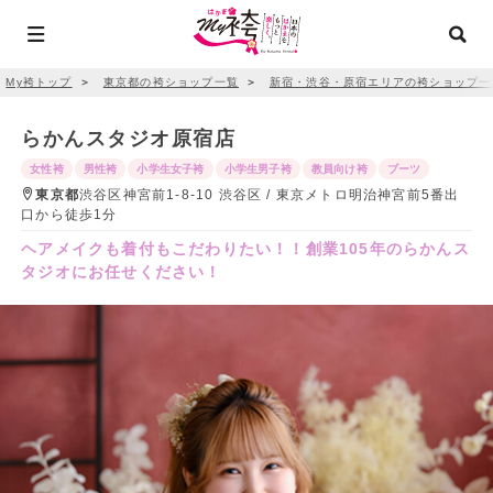
My袴トップ
＞
東京都の袴ショップ一覧
＞
新宿・渋谷・原宿エリアの袴ショップ一
らかんスタジオ原宿店
女性袴
男性袴
小学生女子袴
小学生男子袴
教員向け袴
ブーツ
東京都
渋谷区神宮前1-8-10 渋谷区 / 東京メトロ明治神宮前5番出
口から徒歩1分
ヘアメイクも着付もこだわりたい！！創業105年のらかんス
タジオにお任せください！