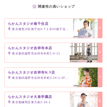
着物・袴・帯・小物類・肌着・足袋
関連性の高いショップ
---------------------------
着物だけや袴だけのレンタルもOK！
---------------------------
らかんスタジオ南千住店
東京都荒川区南千住4-7-1 BiVi南千住２階
＜営業時間について＞
ご来店前にはホームページの空き状況カレンダーか、直接店舗にお電
話してご確認ください。
ご予約は各店舗へ直接お電話いただくか、らかんスタジオHPのWEB
らかんスタジオ吉祥寺本店
予約フォームよりお申し込みください。
東京都武蔵野市吉祥寺本町1-4-11
らかんスタジオ吉祥寺N.Y店
東京都武蔵野市吉祥寺本町2-24-1-2F,3F
らかんスタジオ大泉学園店
東京都練馬区東大泉2-34-1