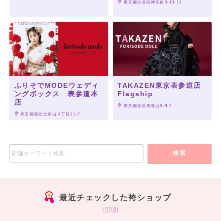
 東京都渋谷区神宮前3-13-11
ふりそでMODEウェディ
TAKAZEN東京表参道店
ングボックス 表参道本
Flagship
店
 東京都港区南青山5-9-2
 東京都港区北青山３丁目11-7
検索
最近チェックした袴ショップ
history