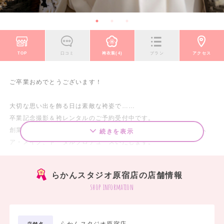
TOP
口コミ
袴衣装(4)
プラン
アクセス
ご卒業おめでとうございます！
大切な思い出を飾る日は素敵な袴姿で……
卒業記念撮影＆袴レンタルのご予約受付中です。
創業105年の伝統ある写真館・らかんスタジオが、衣装・着付・ヘ
続きを表示
ア・メイク、トータルプロデュースいたします。
お友達と一緒の撮影ももちろんOK！撮影カット数が多いので大満足♪
写真がたっぷり残せるデザインアルバムも充実しています！
らかんスタジオ原宿店の店舗情報
shop information
===================
【2026-2027卒業袴大展示会】全店開催中！
===================
らかんスタジオ原宿店