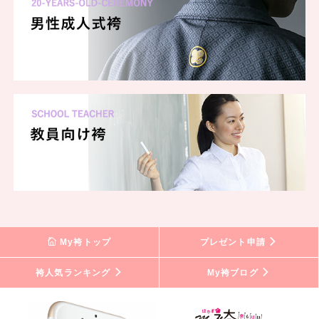
My袴トップ
プレゼント申請
袴人気ランキング
My袴ブログ