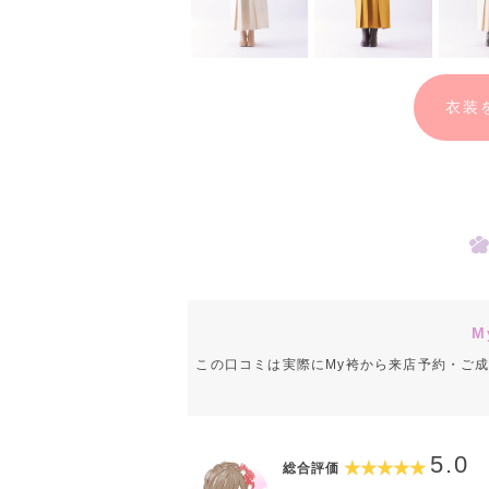
させていただきます！
③「ご契約」
衣装
お気に入りの衣装が決まればご契約★
④「お届け」
契約いただいた卒業袴は
ご自宅へ郵送させて頂きます
取りに来る手間がございません◎
M
この口コミは実際にMy袴から来店予約・ご
⑤「当日」
お気に入りの袴を着て
5.0
総合評価
特別な一日をお過ごしください！＾＾