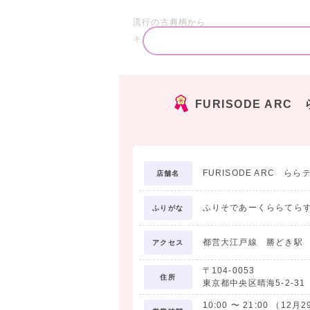
流行の古典柄から
キュートなものまで…
あなたに似合う1着をご提案します!!
FURISODE ARC
卒業袴フルセットレンタル 15,300円～
取り扱っております♪
全国どこへでもお届けいたします◎
FURISODE ARC らら
店舗名
ふりそであーくららてら
ふりがな
-------------------
卒業袴レンタル
都営大江戸線 勝どき駅 
アクセス
-------------------
〒104-0053
住所
東京都中央区晴海5-2-31 ら
二尺振袖、袴、襦袢、半襟、
重ね衿、草履、半巾帯、衿芯
10:00
〜
21:00
（12月2