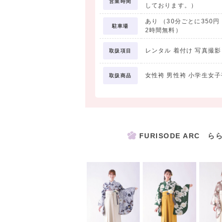
営業時間
しております。）
腰紐3本、コーリンベルト、伊達締め2本
あり （30分ごとに350
駐車場
2時間無料）
-------------------
レンタル 着付け 写真撮
取扱項目
レンタルの流れ
-------------------
女性袴 男性袴 小学生女子
取扱商品
①「試着来店予約」
ＭＹ袴よりお電話もしくはＷＥＢ予約に
ご来店希望日時をお伝えください！
FURISODE ARC 
②「試着」
店頭にて実際の衣装をご覧頂ながら
ご試着いただけます★
迷った時はスタッフからアドバイスも