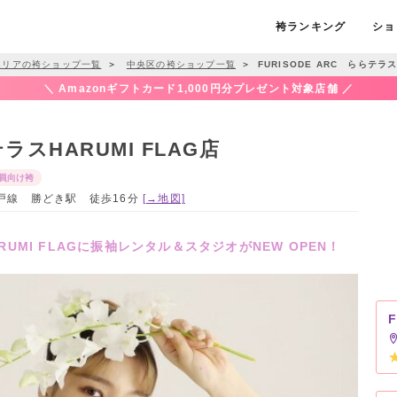
袴ランキング
ショ
エリアの袴ショップ一覧
＞
中央区の袴ショップ一覧
＞
FURISODE ARC ららテラス
＼ Amazonギフトカード1,000円分プレゼント対象店舗 ／
テラスHARUMI FLAG店
員向け袴
大江戸線 勝どき駅 徒歩16分
[→地図]
RUMI FLAGに振袖レンタル＆スタジオがNEW OPEN！