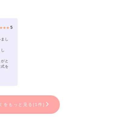
5
★★★
いまし
まし
りがと
業式を
！
★★
ミをもっと見る(1件)