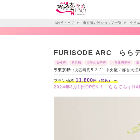
My袴トップ
＞
東京都の袴ショップ一覧
＞
中央
FURISODE ARC らら
女性袴
男性袴
小学生女子袴
小学生男子袴
教
東京都
中央区晴海5-2-31 中央区 / 都営
11,800
プラン価格
〜
円（税込）
2024年3月1日OPEN！！ららてらすHA