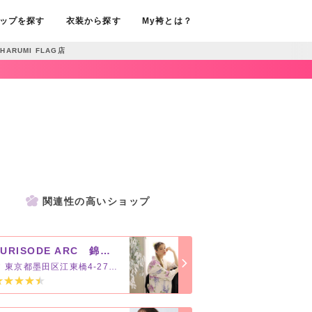
ップを探す
衣装から探す
My袴とは？
HARUMI FLAG店
関連性の高いショップ
FURISODE ARC 錦糸町ＰＡＲＣＯ店
東京都墨田区江東橋4-27-14