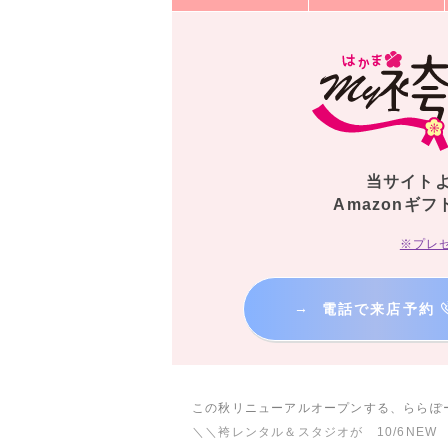
当サイト
Amazonギフ
※プレ
→
電話で来店予約
この秋リニューアルオープンする、ららぽ
＼＼袴レンタル＆スタジオが 10/6NEW O