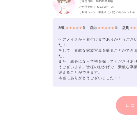
ご来店日時：2025年02月頃
ご利用金額： ¥33,000くらい
ご利用シーン：卒業式 (大学)／袴のレンタル
⑥「ご返送」
5
5
衣装
★★★★★
店内
★★★★★
店員
★★
返却はらくらく郵送で！
ヘアメイクから着付けまでありがとうござ
た！
そして、素敵な家族写真を撮ることができ
-----------------------------
た。
また、親身になって袴を探してくださりあ
うございます。皆様のおかげで、素敵な卒
迎えることができます。
本当にありがとうございました！！
あなたにぴったりの、1着に出会えるはず
気軽にご相談だけでもお立ち寄りください
口コ