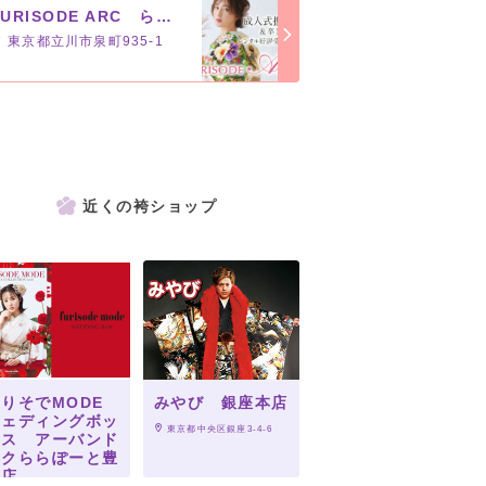
FURISODE ARC ららぽーと立川立飛店
東京都立川市泉町935-1
近くの袴ショップ
りそでMODE
みやび 銀座本店
ウェディングボッ
 東京都中央区銀座3-4-6
クス アーバンド
ックららぽーと豊
洲店