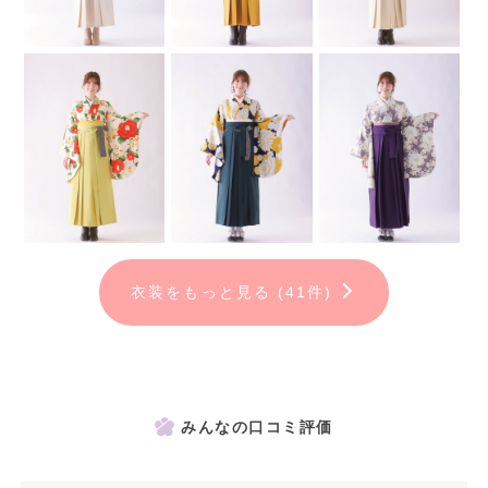
お気に入りの衣装が決まればご契約★
④「お届け」
契約いただいた卒業袴は
ご自宅へ郵送させて頂きます
取りに来る手間がございません◎
衣装をもっと見る (41件)
⑤「当日」
お気に入りの袴を着て
特別な一日をお過ごしください！＾＾
みんなの口コミ評価
⑥「ご返送」