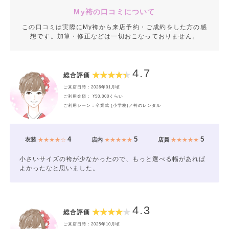
返却はらくらく郵送で！
My袴の口コミについて
この口コミは実際にMy袴から来店予約・ご成約をした方の感
想です。加筆・修正などは一切おこなっておりません。
-----------------------------
4.7
総合評価
ご来店日時：2026年01月頃
あなたにぴったりの、1着に出会えるはず！
ご利用金額： ¥50,000くらい
ご利用シーン：卒業式 (小学校)／袴のレンタル
気軽にご相談だけでもお立ち寄りください★★
4
5
5
衣装
★★★★☆
店内
★★★★★
店員
★★★★★
小さいサイズの袴が少なかったので、もっと選べる幅があれば
よかったなと思いました。
4.3
総合評価
ご来店日時：2025年10月頃