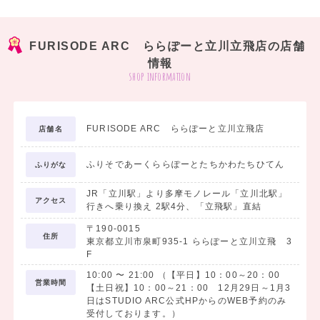
あなたに似合う1着をご提案します!!
FURISODE ARC ららぽーと立川立飛店の店舗
卒業袴フルセットレンタル 15,300円～
情報
取り扱っております♪
shop information
全国どこへでもお届けいたします◎
FURISODE ARC ららぽーと立川立飛店
店舗名
ふりそであーくららぽーとたちかわたちひてん
ふりがな
-------------------
卒業袴レンタル
JR「立川駅」より多摩モノレール「立川北駅」
アクセス
-------------------
行きへ乗り換え 2駅4分、「立飛駅」直結
〒190-0015
住所
二尺振袖、袴、襦袢、半襟、
東京都立川市泉町935-1 ららぽーと立川立飛 3
F
重ね衿、草履、半巾帯、衿芯
腰紐3本、コーリンベルト、伊達締め2本
10:00
〜
21:00
（【平日】10：00～20：00
営業時間
【土日祝】10：00～21：00 12月29日～1月3
日はSTUDIO ARC公式HPからのWEB予約のみ
受付しております。）