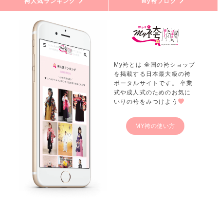
袴人気ランキング
My袴ブログ
My袴とは 全国の袴ショップ
を掲載する日本最大級の袴
ポータルサイトです。 卒業
式や成人式のためのお気に
いりの袴をみつけよう
MY袴の使い方