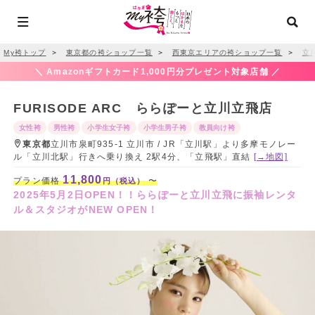
My袴トップ
＞
東京都の袴ショップ一覧
＞
西東京エリアの袴ショップ一覧
＞
立
＼ Amazonギフトカード1,000円分プレゼント対象店舗 ／
FURISODE ARC ららぽーと立川立飛店
女性袴
男性袴
小学生女子袴
小学生男子袴
教員向け袴
東京都
立川市泉町935-1 立川市 / JR「立川駅」より多摩モノレー
ル「立川北駅」行きへ乗り換え 2駅4分、「立飛駅」直結
[→地図]
11,800
プラン価格
〜
円（税込）
2025年5月2日OPEN！！ららぽーと立川立飛に振袖レンタ
ル＆スタジオがNEW OPEN！