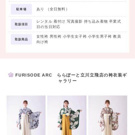
-------------------
レンタルの流れ
あり （全日無料）
駐車場
-------------------
レンタル 着付け 写真撮影 持ち込み着物 卒業式
取扱項目
日の当日対応
①「試着来店予約」
女性袴 男性袴 小学生女子袴 小学生男子袴 教員
取扱商品
向け袴
ＭＹ袴よりお電話もしくはＷＥＢ予約にて
ご来店希望日時をお伝えください！
②「試着」
FURISODE ARC ららぽーと立川立飛店の袴衣装ギ
ャラリー
店頭にて実際の衣装をご覧頂ながら
ご試着いただけます★
迷った時はスタッフからアドバイスも
させていただきます！
③「ご契約」