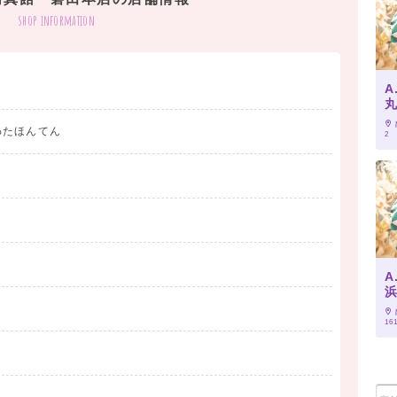
shop information
A
おりません
わたほんてん
2
A
16