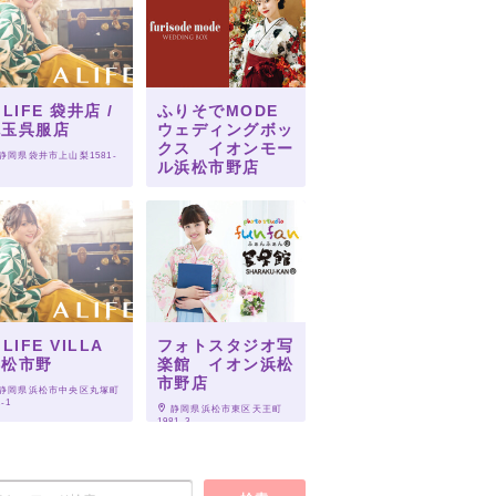
.LIFE 袋井店 /
ふりそでMODE
丸玉呉服店
ウェディングボッ
クス イオンモー
 静岡県袋井市上山梨1581-
ル浜松市野店
 静岡県浜松市中央区天王町
諏訪1981-3
.LIFE VILLA
フォトスタジオ写
浜松市野
楽館 イオン浜松
市野店
 静岡県浜松市中央区丸塚町
1-1
 静岡県浜松市東区天王町
1981-3