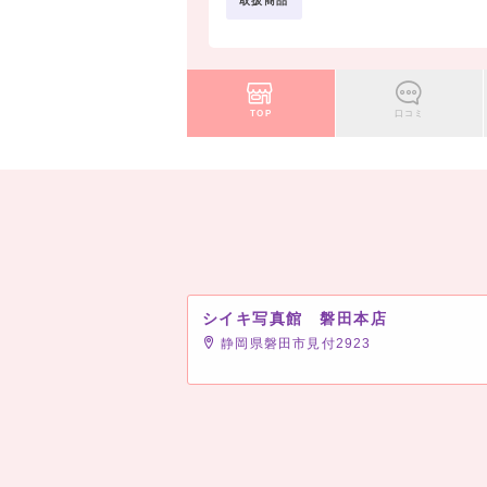
取扱商品
TOP
口コミ
シイキ写真館 磐田本店
静岡県磐田市見付2923