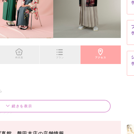
袴衣装
プラン
アクセス
ら
合わせ！
続きを表示
クラク♪
ます
写真館 磐田本店の店舗情報