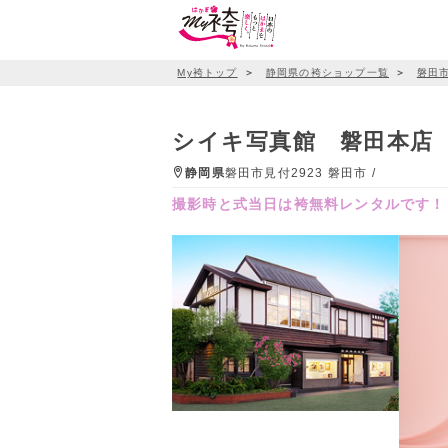
My袴トップ
＞
静岡県の袴ショップ一覧
＞
磐田
シイキ写真館 磐田本店
静岡県
磐田市見付2923 磐田市 /
撮影時と式当日は袴無料レンタルです！