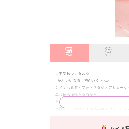
TOP
口コミ
☆卒業袴レンタル☆
かわいい着物、袴がたくさん♪
シイキ写真館・フォトスタジオアミューな
二尺袖も振袖もあるから
お好きな色・柄のお着物と袴を自由に組み
前撮りしておけば卒業式当日はゆっくりラ
振袖との同時撮影も行っています
2着で華やかなアルバムをお作りいただけ
シイキ