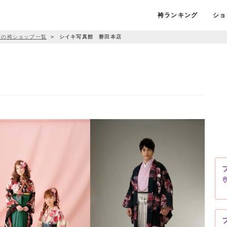
袴ランキング
ショ
市の袴ショップ一覧
＞
シイキ写真館 磐田本店