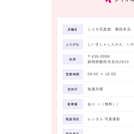
卒業袴レンタルパック
￥9，800より
撮影時の衣裳・小物 無料
撮影時ヘアメイク・着付け
シイキ写真館 磐田本店
店舗名
成人式当日衣裳 無料
※お写真代・当日美容はパックに含まれて
しいきしゃしんかん い
ふりがな
〒438-0086
住所
静岡県磐田市見付2923
09:00
〜
18:00
営業時間
毎週月曜
定休日
あり （（無料））
駐車場
レンタル 写真撮影
取扱項目