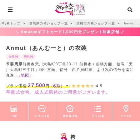
My袴トップ
＞
群馬県の袴ショップ一覧
＞
前橋市の袴ショップ一覧
＞
Anmut
＼ Amazonギフトカード1,000円分プレゼント対象店舗 ／
Anmut（あんむーと）の衣装
女性袴
男性袴
群馬県
前橋市天川大島町3丁目23-11 前橋市 / 前橋方面、信号「天
川大島町三丁目」桐生方面、信号「西片貝町東」より次の信号を南に
直進
[→地図]
27,500
プラン価格
〜
4.9
円（税込）
卒業式女袴、成人式男袴のご用意がございます。
TOP
口コミ(22)
袴衣装(29)
プラン(4)
アクセス
袴