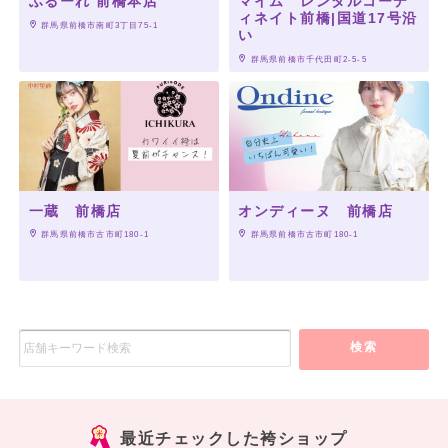
ふるーれ 前橋本店
マイム レンタルコーデ
ィネイト前橋|国道17号沿
 群馬県前橋市南町3丁目75-1
い
 群馬県前橋市千代田町2-5-5
一蔵 前橋店
オンディーヌ 前橋店
 群馬県前橋市古市町180-1
 群馬県前橋市古市町180-1
検索
最近チェックした袴ショップ