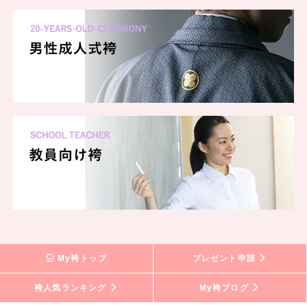
My袴トップ
プレゼント申請
袴人気ランキング
My袴ブログ