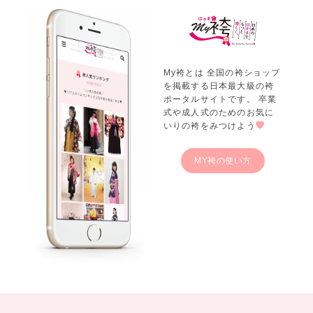
My袴とは 全国の袴ショップ
を掲載する日本最大級の袴
ポータルサイトです。 卒業
式や成人式のためのお気に
いりの袴をみつけよう
MY袴の使い方