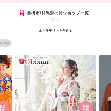
前橋市/群馬県の袴ショップ一覧
shop list
6
全
件中 1 ～6件表示
評価順
来店
来店
予約
予約