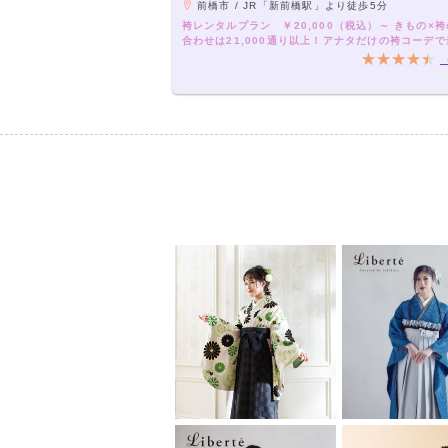
前橋市 / JR「新前橋駅」より徒歩5分
袴レンタルプラン ￥20,000（税込）～ きもの×
合わせは21,000通り以上！アナタだけの袴コーデ
卒業式を！