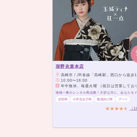
深野衣裳本店
高崎市 / JR各線「高崎駅」西口から徒歩15分（1.3
10:00〜18:00
年中無休、毎週火曜 （祝日は営業しておりま
女性袴
小学生女子袴
教員向け袴
ブーツ
（1