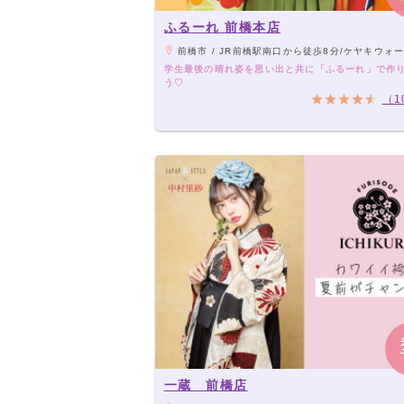
ふるーれ 前橋本店
前橋市 / JR前橋駅南口から徒歩8分/ケヤキウォークから徒
学生最後の晴れ姿を思い出と共に「ふるーれ」で作
う♡
（1
一蔵 前橋店