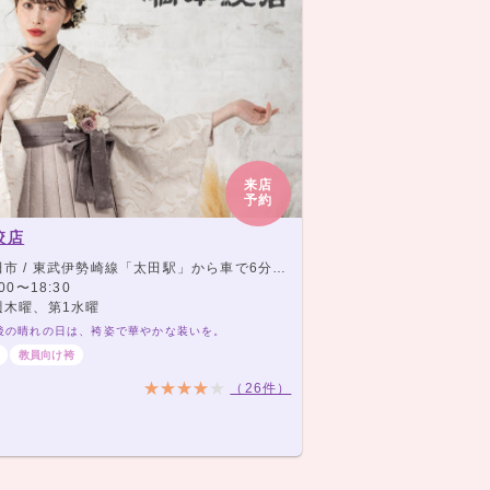
来店
予約
絞店
 / 東武伊勢崎線「太田駅」から車で6分、東武小泉線「竜舞駅」から車で3分
00〜18:30
木曜、第1水曜
後の晴れの日は、袴姿で華やかな装いを。
教員向け袴
（26件）