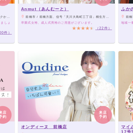
Anmut（あんむーと）
ふか
歩3分
前橋市 / 前橋方面、信号「天川大島町三丁目」桐生方面、信号「西片貝町東」より次の信号を南に直進
前橋市 / 中央
りましょ
卒業式女袴、成人式男袴のご用意がございます。
地域一
（22件）
00件）
来店
来店
予約
予約
オンディーヌ 前橋店
マイ
17号