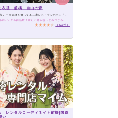
の衣裳 前橋 自由の森
大橋を渡って不二家レストランのある「大渡町」の交差点を右折。600mほどです。 大渡橋からは300mほど。橋を渡って最初の三叉路を左折してください。
番のレンタル商品数！着たい袴がきっとみつかる♩
（64件）
ム レンタルコーディネイト前橋|国道
沿い