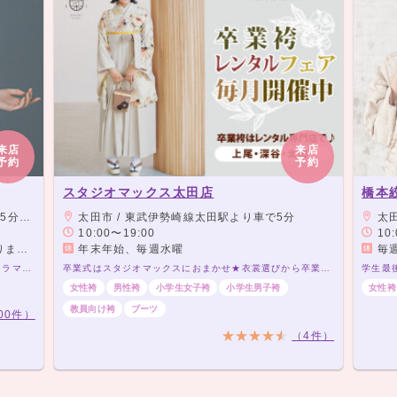
来店
来店
予約
予約
スタジオマックス太田店
橋本
km）
太田市 / 東武伊勢崎線太田駅より車で5分
太田市
10:00〜19:00
10:
す）
年末年始、毎週水曜
毎週
地域一番のレンタル商品数！大切な日に、あなたをドラマティックに演出いたします。
卒業式はスタジオマックスにおまかせ★衣裳選びから卒業式当日までトータルプロデュース★
学生最
女性袴
男性袴
小学生女子袴
小学生男子袴
女性袴
教員向け袴
ブーツ
00件）
（4件）