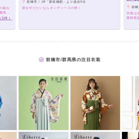
前橋市 / JR「新前橋駅」より徒歩5分
前橋
袴の組み
差を付けたいならオンディーヌの袴！
で最高の
衣裳は
（3件）
業袴取
前橋市/群馬県の注目衣装