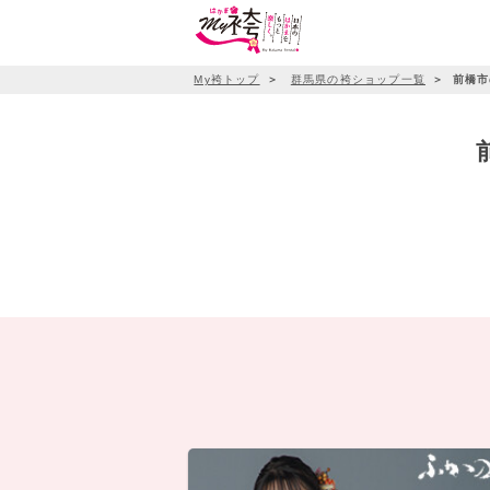
My袴トップ
＞
群馬県の袴ショップ一覧
＞
前橋市