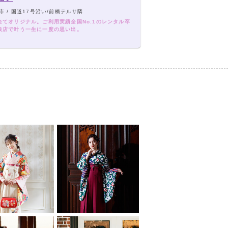
市 / 国道17号沿い/前橋テルサ隣
全てオリジナル。ご利用実績全国No.1のレンタル卒
扱店で叶う一生に一度の思い出。