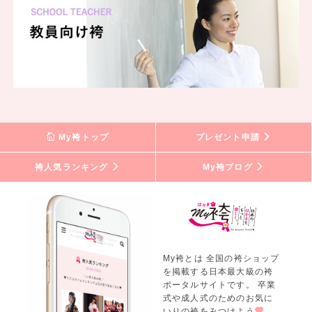
My袴トップ
プレゼント申請
袴人気ランキング
My袴ブログ
My袴とは 全国の袴ショップ
を掲載する日本最大級の袴
ポータルサイトです。 卒業
式や成人式のためのお気に
いりの袴をみつけよう