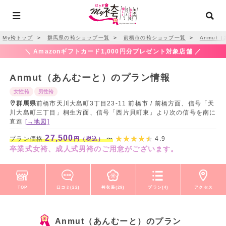
My袴トップ
＞
群馬県の袴ショップ一覧
＞
前橋市の袴ショップ一覧
＞
Anmut
＼ Amazonギフトカード1,000円分プレゼント対象店舗 ／
Anmut（あんむーと）のプラン情報
女性袴
男性袴
群馬県
前橋市天川大島町3丁目23-11 前橋市 / 前橋方面、信号「天
川大島町三丁目」桐生方面、信号「西片貝町東」より次の信号を南に
直進
[→地図]
27,500
プラン価格
〜
4.9
円（税込）
卒業式女袴、成人式男袴のご用意がございます。
TOP
口コミ(22)
袴衣装(29)
プラン(4)
アクセス
Anmut（あんむーと）のプラン