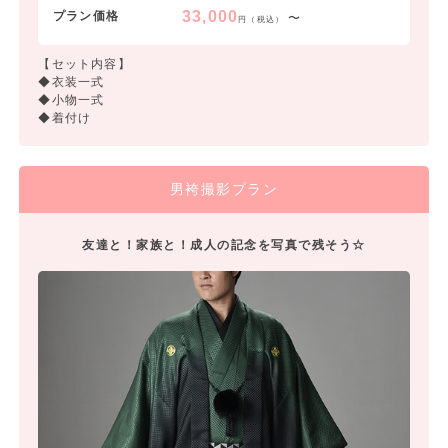
33,000
プラン価格
〜
円（税込）
【セット内容】
◆衣装一式
◆小物一式
◆着付け
男袴撮影プラン
友達と！家族と！成人の記念を写真で残そう☆