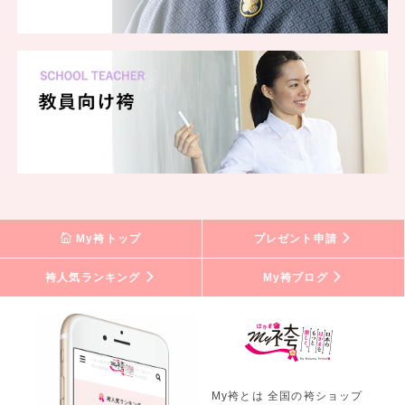
My袴トップ
プレゼント申請
袴人気ランキング
My袴ブログ
My袴とは 全国の袴ショップ