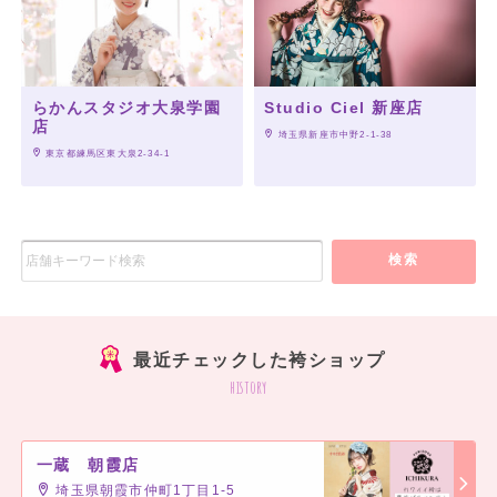
らかんスタジオ大泉学園
Studio Ciel 新座店
店
 埼玉県新座市中野2-1-38
 東京都練馬区東大泉2-34-1
検索
最近チェックした袴ショップ
history
一蔵 朝霞店
埼玉県朝霞市仲町1丁目1-5