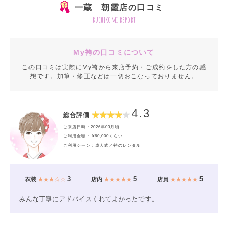
一蔵 朝霞店の口コミ
kuchikomi report
My袴の口コミについて
この口コミは実際にMy袴から来店予約・ご成約をした方の感
想です。加筆・修正などは一切おこなっておりません。
4.3
総合評価
ご来店日時：2026年03月頃
ご利用金額： ¥60,000くらい
ご利用シーン：成人式／袴のレンタル
3
5
5
衣装
★★★☆☆
店内
★★★★★
店員
★★★★★
みんな丁寧にアドバイスくれてよかったです。