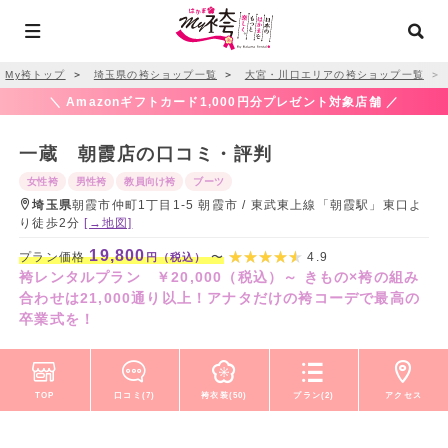
My袴トップ
＞
埼玉県の袴ショップ一覧
＞
大宮・川口エリアの袴ショップ一覧
＞
＼ Amazonギフトカード1,000円分プレゼント対象店舗 ／
一蔵 朝霞店の口コミ・評判
女性袴
男性袴
教員向け袴
ブーツ
埼玉県
朝霞市仲町1丁目1-5 朝霞市 / 東武東上線「朝霞駅」東口よ
り徒歩2分
[→地図]
19,800
プラン価格
〜
4.9
円（税込）
袴レンタルプラン ￥20,000（税込）～ きもの×袴の組み
合わせは21,000通り以上！アナタだけの袴コーデで最高の
卒業式を！
TOP
口コミ(7)
袴衣装(50)
プラン(2)
アクセス