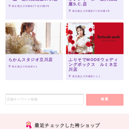
屋S.C.店
 東京都立川市曙町2丁目39番3号
 東京都立川市曙町2丁目39番3号
らかんスタジオ立川店
ふりそでMODEウェディ
ングボックス ルミネ立
 東京都立川市緑町4-5
川店
 東京都立川市曙町2-1-1
検索
最近チェックした袴ショップ