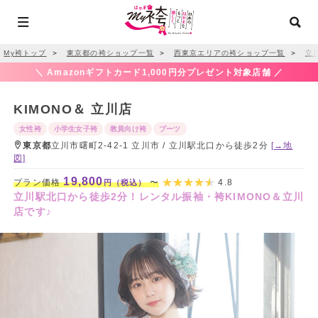
My袴トップ
＞
東京都の袴ショップ一覧
＞
西東京エリアの袴ショップ一覧
＞
立
＼ Amazonギフトカード1,000円分プレゼント対象店舗 ／
KIMONO＆ 立川店
女性袴
小学生女子袴
教員向け袴
ブーツ
東京都
立川市曙町2-42-1 立川市 / 立川駅北口から徒歩2分
[→地
図]
19,800
プラン価格
〜
4.8
円（税込）
立川駅北口から徒歩2分！レンタル振袖・袴KIMONO＆立川
店です♪