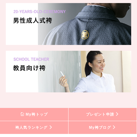
My袴トップ
プレゼント申請
袴人気ランキング
My袴ブログ