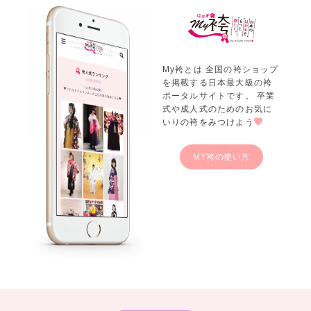
My袴とは 全国の袴ショップ
を掲載する日本最大級の袴
ポータルサイトです。 卒業
式や成人式のためのお気に
いりの袴をみつけよう
MY袴の使い方