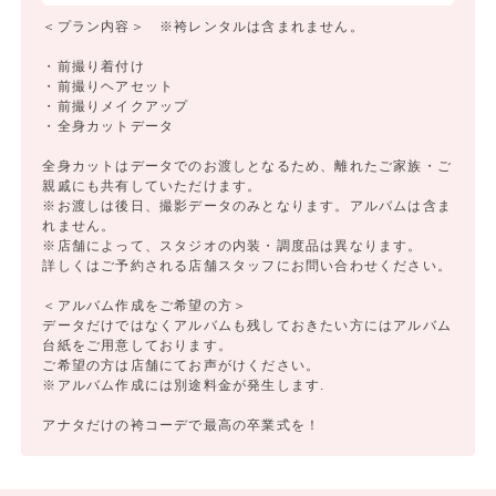
＜プラン内容＞ ※袴レンタルは含まれません。
・前撮り着付け
・前撮りヘアセット
・前撮りメイクアップ
・全身カットデータ
全身カットはデータでのお渡しとなるため、離れたご家族・ご
親戚にも共有していただけます。
※お渡しは後日、撮影データのみとなります。アルバムは含ま
れません。
※店舗によって、スタジオの内装・調度品は異なります。
詳しくはご予約される店舗スタッフにお問い合わせください。
＜アルバム作成をご希望の方＞
データだけではなくアルバムも残しておきたい方にはアルバム
台紙をご用意しております。
ご希望の方は店舗にてお声がけください。
※アルバム作成には別途料金が発生します.
アナタだけの袴コーデで最高の卒業式を！