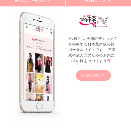
袴人気ランキング
My袴ブログ
My袴とは 全国の袴ショップ
を掲載する日本最大級の袴
ポータルサイトです。 卒業
式や成人式のためのお気に
いりの袴をみつけよう
MY袴の使い方