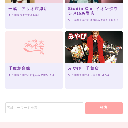
一蔵 アリオ市原店
Studio Ciel イオンタウ
ンおゆみ野店
 千葉県市原市更級4-3-2
 千葉県千葉市緑区おゆみ野南５丁目３７
−１
千葉創寫舘
みやび 千葉店
 千葉県千葉市緑区おゆみ野南5-18-4
 千葉県千葉市中央区長洲1-23-4
検索