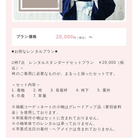
20,000
プラン価格
〜
円（税込）
■お得なレンタルプラン■
□袴7点 レンタルスタンダードセットプラン ￥20,000（税
込）～
袴のご着用に必要なものが、まるっと揃ったセットです。
＜セット内容＞
1. 着物 2. 袴 3. 長襦袢 4. 袴下 5. 重衿
6. 巾着 7. 草履
※掲載コーディネートの小物はグレードアップ品（要別途料
金）を使用しております。
※和装着付小物はセットに含まれておりません。
※小物単体でのレンタルは承っておりません。
※卒業式当日の着付・ヘアメイクは含まれておりません。