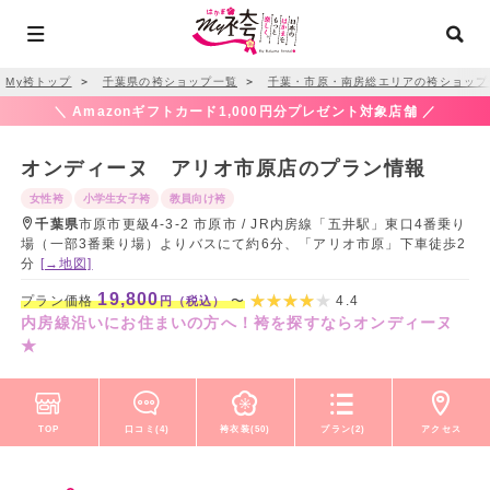
My袴トップ
＞
千葉県の袴ショップ一覧
＞
千葉・市原・南房総エリアの袴ショップ
＼ Amazonギフトカード1,000円分プレゼント対象店舗 ／
オンディーヌ アリオ市原店のプラン情報
女性袴
小学生女子袴
教員向け袴
千葉県
市原市更級4-3-2 市原市 / JR内房線「五井駅」東口4番乗り
場（一部3番乗り場）よりバスにて約6分、「アリオ市原」下車徒歩2
分
[→地図]
19,800
プラン価格
〜
4.4
円（税込）
内房線沿いにお住まいの方へ！袴を探すならオンディーヌ
★
TOP
口コミ(4)
袴衣装(50)
プラン(2)
アクセス