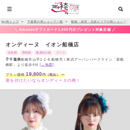
My袴トップ
＞
千葉県の袴ショップ一覧
＞
船橋・成田・北総エリアの袴ショップ一
＼ Amazonギフトカード1,000円分プレゼント対象店舗 ／
オンディーヌ イオン船橋店
女性袴
男性袴
教員向け袴
ブーツ
千葉県
船橋市山手1-1-8 船橋市 / 東武アーバンパークライン「新船
橋駅」より徒歩4分
[→地図]
19,800
プラン価格
〜
円（税込）
差を付けたいならオンディーヌの袴！