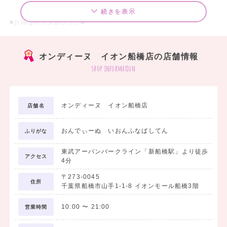
続きを表示
■お得なレンタルプラン■
□袴7点 レンタルスタンダードセットプラン ￥20,000（税込）～
オンディーヌ イオン船橋店の店舗情報
袴のご着用に必要なものが、まるっと揃ったセットです。
shop information
＜セット内容＞
1. 着物
オンディーヌ イオン船橋店
店舗名
2. 袴
3. 長襦袢
おんでぃーぬ いおんふなばしてん
4. 袴下
ふりがな
5. 重衿
東武アーバンパークライン「新船橋駅」より徒歩
6. 巾着
アクセス
4分
7. 草履
〒273-0045
住所
千葉県船橋市山手1-1-8 イオンモール船橋3階
□袴フォトプラン ￥19,800（税込）
10:00
〜
21:00
営業時間
学生最後の思い出を記念写真に残したい方におすすめです。