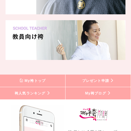
My袴トップ
プレゼント申請
袴人気ランキング
My袴ブログ