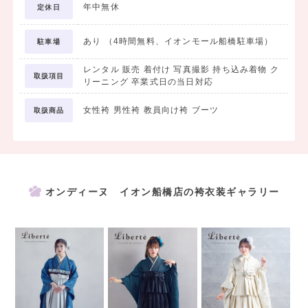
年中無休
定休日
＜プラン内容＞
・前撮り着付け
あり （4時間無料、イオンモール船橋駐車場）
駐車場
・前撮りヘアセット
・前撮りメイクアップ
レンタル 販売 着付け 写真撮影 持ち込み着物 ク
取扱項目
リーニング 卒業式日の当日対応
・全身カットデータ
女性袴 男性袴 教員向け袴 ブーツ
取扱商品
全身カットはデータでのお渡しとなるため、
離れたご家族・ご親戚にも共有していただけます。
※お渡しは後日、撮影データのみとなります。アルバムは含まれませ
ん。
オンディーヌ イオン船橋店の袴衣装ギャラリー
＜アルバム作成をご希望の方＞
データだけではなくアルバムも残しておきたい方には
アルバム台紙をご用意しております。ご希望の方は店舗にてお声がけ
ください。