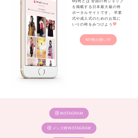
My袴とは 全国の袴ショップ
を掲載する日本最大級の袴
ポータルサイトです。 卒業
式や成人式のためのお気に
いりの袴をみつけよう
MY袴の使い方
INSTAGRAM
メンズ袴INSTAGRAM