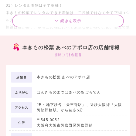
01）レンタル着物は全て振袖！
本きもの松葉でレンタルできる着物は、二尺袖ではなく全て正絹（シ
ルク100％）の振袖です。
続きを表示
振袖は袖が長く、柄も二尺袖に比べて豪華な柄が多いため、優雅で華
やかな着姿になります！
本きもの松葉 あべのアポロ店の店舗情報
02）袴も振袖も種類豊富にご用意！
shop information
シンプルな無地袴から刺繍やぼかしのデザインがかわいい袴など、
種類もサイズもたくさん取り揃えています！
振袖もクラシック・モダン・レトロなど様々なタイプをご用意してい
本きもの松葉 あべのアポロ店
店舗名
ますので、
お気に入りの一着を見つけてください。
ほんきものまつばあべのあぽろてん
ふりがな
JR・地下鉄各「天王寺駅」、近鉄大阪線「大阪
アクセス
阿部野橋駅」から徒歩5分
〒545-0052
住所
大阪府大阪市阿倍野区阿倍野筋