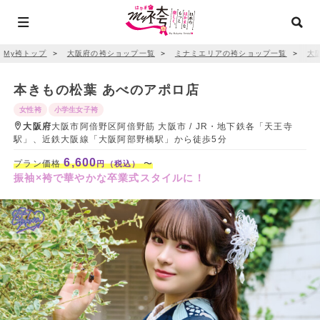
My袴トップ
＞
大阪府の袴ショップ一覧
＞
ミナミエリアの袴ショップ一覧
＞
大
本きもの松葉 あべのアポロ店
女性袴
小学生女子袴
大阪府
大阪市阿倍野区阿倍野筋 大阪市 / JR・地下鉄各「天王寺
駅」、近鉄大阪線「大阪阿部野橋駅」から徒歩5分
6,600
プラン価格
〜
円（税込）
振袖×袴で華やかな卒業式スタイルに！