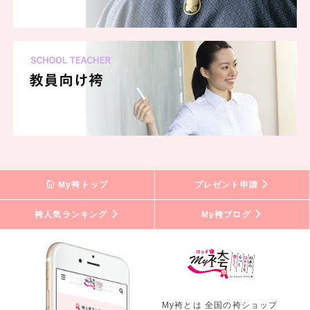
My袴トップ
プレゼント申請
袴人気ランキング
My袴ブログ
My袴とは 全国の袴ショップ