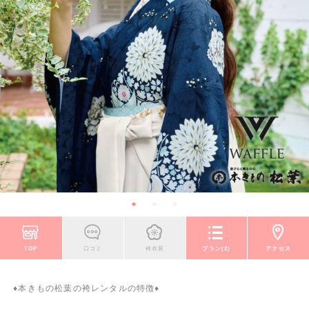
TOP
口コミ
袴衣装
プラン(2)
アクセス
♦本きもの松葉の袴レンタルの特徴♦