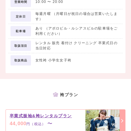
10:00
〜
20:00
営業時間
毎週月曜 （月曜日が祝日の場合は営業いたしま
定休日
す）
あり （アポロビル・ルシアスビルの駐車場をご
駐車場
利用ください）
レンタル 販売 着付け クリーニング 卒業式日の
取扱項目
当日対応
女性袴 小学生女子袴
取扱商品
袴プラン
卒業式振袖&袴レンタルプラン
44,000
〜
円（税込）