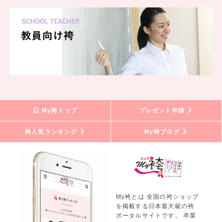
My袴トップ
プレゼント申請
袴人気ランキング
My袴ブログ
My袴とは 全国の袴ショップ
を掲載する日本最大級の袴
ポータルサイトです。 卒業