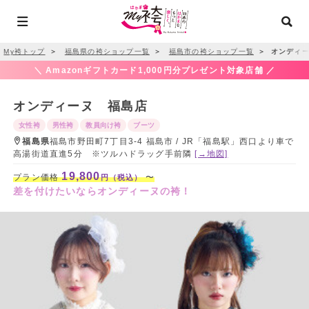
My袴トップ
＞
福島県の袴ショップ一覧
＞
福島市の袴ショップ一覧
＞
オンディー
＼ Amazonギフトカード1,000円分プレゼント対象店舗 ／
オンディーヌ 福島店
女性袴
男性袴
教員向け袴
ブーツ
福島県
福島市野田町7丁目3-4 福島市 / JR「福島駅」西口より車で
高湯街道直進5分 ※ツルハドラッグ手前隣
[→地図]
19,800
プラン価格
〜
円（税込）
差を付けたいならオンディーヌの袴！