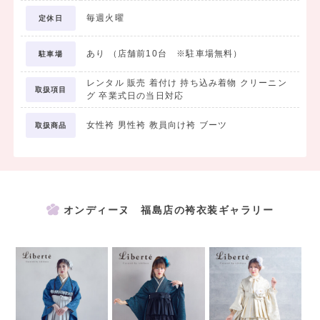
毎週火曜
定休日
＜プラン内容＞
・前撮り着付け
あり （店舗前10台 ※駐車場無料）
・前撮りヘアセット
駐車場
・前撮りメイクアップ
レンタル 販売 着付け 持ち込み着物 クリーニン
・全身カットデータ
取扱項目
グ 卒業式日の当日対応
全身カットはデータでのお渡しとなるため、
女性袴 男性袴 教員向け袴 ブーツ
取扱商品
離れたご家族・ご親戚にも共有していただけます。
※お渡しは後日、撮影データのみとなります。アルバムは含まれませ
ん。
オンディーヌ 福島店の袴衣装ギャラリー
＜アルバム作成をご希望の方＞
データだけではなくアルバムも残しておきたい方には
アルバム台紙をご用意しております。ご希望の方は店舗にてお声がけ
ください。