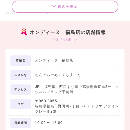
続きを表示
■お得なレンタルプラン■
□袴7点 レンタルスタンダードセットプラン ￥20,000（税込）～
オンディーヌ 福島店の店舗情報
袴のご着用に必要なものが、まるっと揃ったセットです。
shop information
＜セット内容＞
1. 着物
オンディーヌ 福島店
店舗名
2. 袴
3. 長襦袢
おんでぃーぬふくしまてん
4. 袴下
ふりがな
5. 重衿
JR「福島駅」西口より車で高湯街道直進5分 ※
6. 巾着
アクセス
ツルハドラッグ手前隣
7. 草履
〒960-8055
住所
福島県福島市野田町7丁目3-4 アトリエ ファイン
クレール2階
□袴フォトプラン ￥19,800（税込）
10:00
〜
18:00
営業時間
学生最後の思い出を記念写真に残したい方におすすめです。