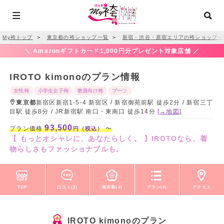
My袴トップ
＞
東京都の袴ショップ一覧
＞
新宿・渋谷・原宿エリアの袴ショップ一
＼ Amazonギフトカード1,000円分プレゼント対象店舗 ／
IROTO kimonoのプラン情報
女性袴
小学生女子袴
教員向け袴
ブーツ
東京都
新宿区新宿1-5-4 新宿区 / 新宿御苑前駅 徒歩2分 / 新宿三丁
目駅 徒歩8分 / JR新宿駅 南口・東南口 徒歩14分
[→地図]
93,500
プラン価格
〜
円（税込）
【 もっとオシャレに、あなたらしく。 】IROTOなら、着
物らしさもファッショナブルも。
TOP
口コミ(2)
袴衣装(4)
プラン(4)
アクセス
IROTO kimonoのプラン