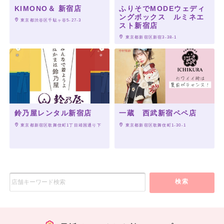
KIMONO＆ 新宿店
ふりそでMODEウェディ
ングボックス ルミネエ
 東京都渋谷区千駄ヶ谷5-27-3
スト新宿店
 東京都新宿区新宿3-38-1
鈴乃屋レンタル新宿店
一蔵 西武新宿ペペ店
 東京都新宿区歌舞伎町1丁目靖国通り下
 東京都新宿区歌舞伎町1-30-1
検索