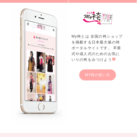
My袴とは 全国の袴ショップ
を掲載する日本最大級の袴
ポータルサイトです。 卒業
式や成人式のためのお気に
いりの袴をみつけよう
MY袴の使い方