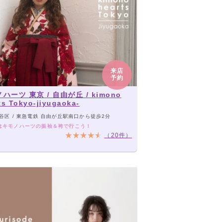
来店
予約
ハーツ 東京 / 自由が丘 / kimono
ts Tokyo-jiyugaoka-
谷区 / 東急電鉄 自由が丘駅南口から徒歩2分
はキモノハーツの振袖＆袴で行こう！
（20件）