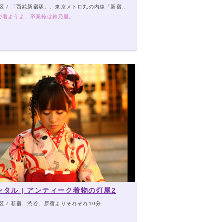
西武新宿駅」、東京メトロ丸の内線「新宿駅」徒歩2分、都営大江戸線「新宿西口駅」徒歩3分、JR・小田急・京王線「新宿駅」徒歩5分
で着ようよ、卒業袴は鈴乃屋。
ンタル | アンティーク着物の灯屋2
区 / 新宿、渋谷、原宿よりそれぞれ10分