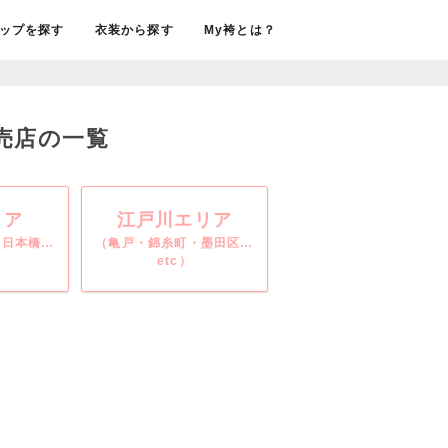
ップを探す
衣装から探す
My袴とは？
売店の一覧
リア
江戸川エリア
・日本橋…
（亀戸・錦糸町・墨田区…
etc）