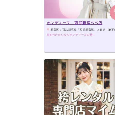
オンディーヌ 西武新宿ペペ店
新宿区 / 西武新宿線「西武新宿駅」と直結、地下鉄大江戸線 「新宿西口駅」より徒歩2分、JR線・地下鉄・小田急線・京王線「新宿駅」よ
差を付けたいならオンディーヌの袴！