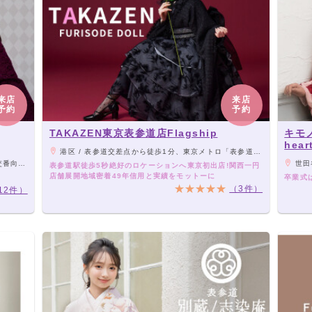
来店
来店
予約
予約
TAKAZEN東京表参道店Flagship
キモノ
hear
港区 / 表参道交差点から徒歩1分、東京メトロ「表参道駅」B1出口より徒歩３秒の抜群のアクセスです
ります。
世田
表参道駅徒歩5秒絶好のロケーションへ東京初出店!関西一円
店舗展開地域密着49年信用と実績をモットーに
卒業式
（3件）
12件）