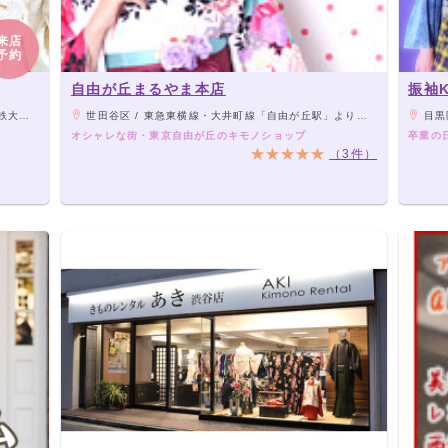
来店
予約
自由が丘まるやま本店
振袖K
り徒歩5分
世田谷区 / 東急東横線・大井町線「自由が丘駅」より徒歩3分
目黒
オシャレな街・東京自由が丘のキモノショップ
卒業の
（3件）