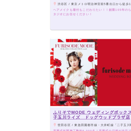
渋谷区 / 東京メトロ明治神宮前5番出口から徒歩
ヘアメイクも着付もこだわりたい！！創業105年の
タジオにお任せください！
ふりそでMODE ウェディングボック
子玉川ライズ ドッグウッドプラザ店
世田谷区 / 東急田園都市線・大井町線「二子玉川駅」より徒
卒業式年間施工数約8,000名！卒業式の日程が未定