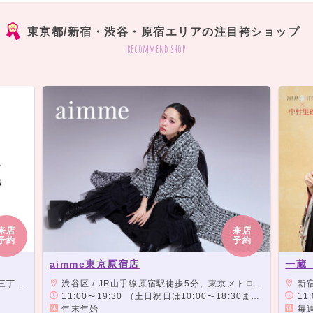
東京都/新宿・渋谷・原宿エリアの注目袴ショップ
recommend shop
来店
来店
予約
予約
aimme東京原宿店
一蔵
歩0分
渋谷区 / JR山手線原宿駅徒歩5分、東京メトロ千代田線明治神宮前駅5番出口徒歩2分
新宿区 / 
11:00〜19:30 （土日祝日は10:00〜18:30まで）
11:
年末年始
毎