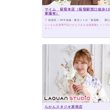
マイム 荻窪本店（荻窪駅西口徒歩1
車場有）
杉並区 / JR中央線・東京メトロ「荻窪駅」 西口
レンタル衣裳専門店だからできる全国展開とトップ
ア！！
らかんスタジオ原宿店