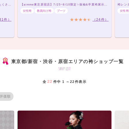
新宿で袴といえばKIMONO＆。かわいい卒業衣装をたくさんご用意してお待ちしています♪
【aimme東京原宿店】7/25~8/10限定✨振袖&卒業袴展示会開催！
女性袴
教員向け袴
ブーツ
女性袴
41件）
（24件）
東京都/新宿・渋谷・原宿エリアの袴ショップ一覧
shop list
22
全
件中 1 ～22件表示
評価順