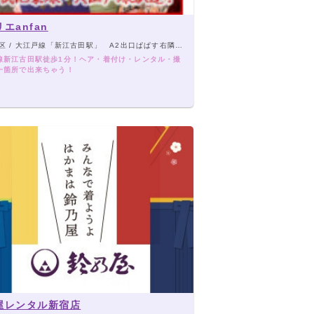
エanfan
 / 大江戸線「新江古田駅」 A2出口ぱぱす右隣り徒歩1分
線新江古田駅徒歩1分！ヘア・着付け・レンタル・撮
一箇所で出来ちゃう！
屋レンタル新宿店