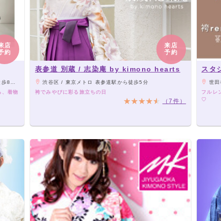
来店
来店
予約
予約
表参道 別蔵 / 志染庵 by kimono hearts
スタ
歩14分
渋谷区 / 東京メトロ 表参道駅から徒歩5分
世田谷
ら、着物
袴でみやびに彩る旅立ちの日
フルレ
♡
（7件）