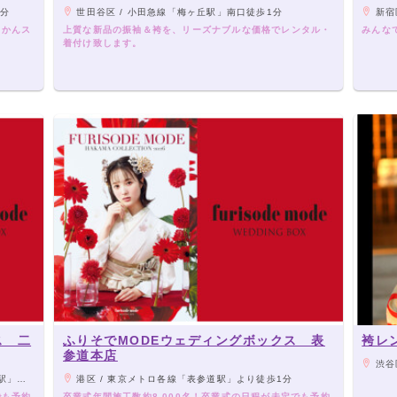
1分
世田谷区 / 小田急線「梅ヶ丘駅」南口徒歩1分
新宿区 / 「
らかんス
上質な新品の振袖＆袴を、リーズナブルな価格でレンタル・
みんな
着付け致します。
ス 二
ふりそでMODEウェディングボックス 表
袴レ
参道本店
渋谷
歩1分
港区 / 東京メトロ各線「表参道駅」より徒歩1分
でも予約
卒業式年間施工数約8,000名！卒業式の日程が未定でも予約