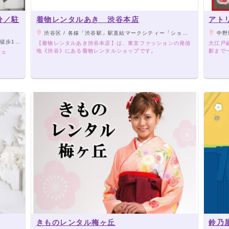
分／駐
着物レンタルあき 渋谷本店
アトリ
渋谷区 / 各線「渋谷駅」駅直結マークシティー「ショッピングアベニュー出口」より徒歩5分 各線「渋谷駅」ハチ公口から徒歩12分 京王井の頭線「神泉」駅（北口）から徒歩2分
中野区
徒歩1分
【着物レンタルあき渋谷本店】は、東京ファッションの発信
大江戸
地《渋谷》にある着物レンタルショップです。
影まで
シェ
きものレンタル梅ヶ丘
鈴乃