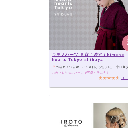
キモノハーツ 東京 / 渋谷 / kimono
hearts Tokyo-shibuya-
渋谷区 / 渋谷駅・ハチ公口から徒歩3分、宇田川交番向かいにあ
ハカマもキモノハーツで可愛く行こう！
（1