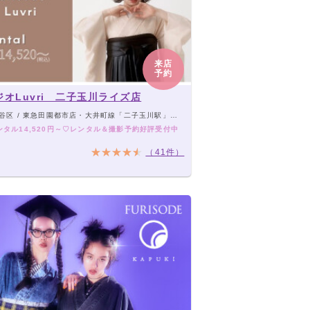
来店
予約
ジオLuvri 二子玉川ライズ店
区 / 東急田園都市店・大井町線「二子玉川駅」より徒歩1分🌹
ンタル14,520円～♡レンタル＆撮影予約好評受付中
（41件）