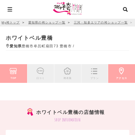
My袴トップ
＞
愛知県の袴ショップ一覧
＞
三河・知多エリアの袴ショップ一覧
＞
ホワイトベル豊橋
愛知県
豊橋市牟呂町扇田73 豊橋市 /
TOP
口コミ
袴衣装
プラン
アクセス
ホワイトベル豊橋の店舗情報
shop information