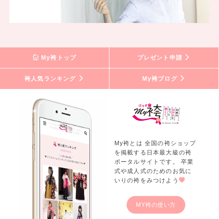
My袴トップ
プレゼント申請
袴人気ランキング
My袴ブログ
My袴とは 全国の袴ショップ
を掲載する日本最大級の袴
ポータルサイトです。 卒業
式や成人式のためのお気に
いりの袴をみつけよう
MY袴の使い方