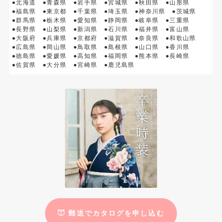
●北海道
●青森県
●岩手県
●宮城県
●秋田県
●山形県
●福島県
●東京都
●千葉県
●埼玉県
●神奈川県
●茨城県
●群馬県
●栃木県
●愛知県
●静岡県
●岐阜県
●三重県
●長野県
●山梨県
●新潟県
●石川県
●福井県
●富山県
●大阪府
●兵庫県
●京都府
●滋賀県
●奈良県
●和歌山県
●広島県
●岡山県
●鳥取県
●島根県
●山口県
●香川県
●徳島県
●愛媛県
●高知県
●福岡県
●熊本県
●長崎県
●佐賀県
●大分県
●宮崎県
●鹿児島県
郵送でカタログを申し込む