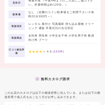
毎週火曜 （午後4時までのご入店にご協力下さ
定休日
い。所要時間は約120分。）
なし （近隣のコイン駐車場をご利用下さい※有
駐車場
料20分300円～）
レンタル 着付け 写真撮影 持ち込み着物 クリー
取扱項目
ニング 通販 卒業式日の当日対応
女性袴 男性袴 小学生女子袴 小学生男子袴 教員
取扱商品
向け袴 ブーツ
口コミ総合評
4.6
(
150
件)
価
無料カタログ請求
このお店のカタログは以下の都道府県に住んでいる、または以下の都
道府県で成人式をおこなう方がお申し込みできます。