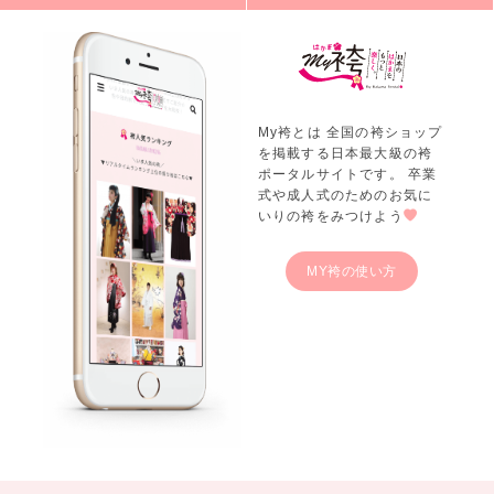
My袴とは 全国の袴ショップ
を掲載する日本最大級の袴
ポータルサイトです。 卒業
式や成人式のためのお気に
いりの袴をみつけよう
MY袴の使い方