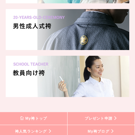
My袴トップ
プレゼント申請
袴人気ランキング
My袴ブログ