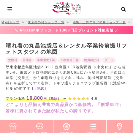
My袴トップ
＞
東京都の袴ショップ一覧
＞
池袋・上野エリアの袴ショップ一覧
＞
＼ Amazonギフトカード1,000円分プレゼント対象店舗 ／
晴れ着の丸昌池袋店＆レンタル卒業袴前撮りフ
ォトスタジオの地図
女性袴
男性袴
小学生女子袴
小学生男子袴
教員向け袴
ブーツ
東京都
豊島区池袋2-39-2 豊島区 / JR池袋駅西口(中央)出口から徒
歩5分。東京メトロ池袋駅エチカ池袋C6出口から徒歩3分。※西口五
差路（交差点）から劇場通りを北方向に進み、池袋郵便局前（交差
点）を左折してすぐ右側。トキワ通りチョコザップ池袋西口(池袋MS
ビル)の前です
[→地図]
19,800
プラン価格
〜
4.6
円（税込）
どこよりも品揃え豊富で高品質かつ低価格。『創業65年』
皆様に愛されてきた証が私たちの誇りです。