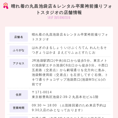
晴れ着の丸昌池袋店＆レンタル卒業袴前撮りフォ
トスタジオの店舗情報
shop information
晴れ着の丸昌池袋店＆レンタル卒業袴前撮りフォ
店舗名
トスタジオ
はれぎのまるしょう いけぶくろてん れんたるそ
ふりがな
つぎょうはかま まえどりふぉとすたじお
JR池袋駅西口(中央)出口から徒歩5分。東京メト
アクセス
ロ池袋駅エチカ池袋C6出口から徒歩3分。※西口
五差路（交差点）から劇場通りを北方向に進み、
池袋郵便局前（交差点）を左折してすぐ右側。ト
キワ通りチョコザップ池袋西口(池袋MSビル)の
前です
〒171-0014
住所
東京都豊島区池袋2-39-2 丸昌本社ビル1階
09:30
〜
18:00
（⚠️混雑回避のため来店予約は
営業時間
9:30入店のみとなっております）