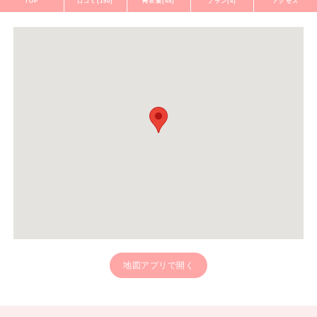
TOP
口コミ(150)
袴衣装(48)
プラン(4)
アクセス
地図アプリで開く