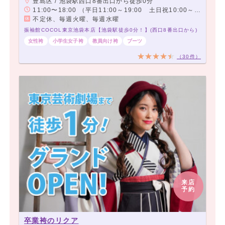
豊島区 / 池袋駅西口8番出口から徒歩0分
11:00〜18:00 （平日11:00～19:00 土日祝10:00～18:00）
不定休、毎週火曜、毎週水曜
振袖館COCOL東京池袋本店【池袋駅徒歩0分！】(西口8番出口から)
女性袴
小学生女子袴
教員向け袴
ブーツ
（30件）
来店
予約
卒業袴のリクア