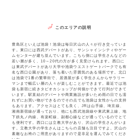
このエリアの説明
豊島区といえば池袋！池袋は毎日沢山の人々が行き交っていま
す。東口には西武デパートがあり、サンシャインシティやゲー
ムセンターが建ち並んでいます。こちら側には学生さんなどの
若い層が多く、10～20代の方が多く見受けられます。西口に
は東武デパートがあり大学や池袋ウエストゲートパークでも有
名な西口公園があり、落ち着いた雰囲気のある場所です。北口
は池袋で1番の繁華街で、居酒屋が多く学生さんからサラリー
マンまで幅広い層の人々が楽しむことができます。最近では池
袋も新宿に続きタピオカショップが何個かできて行列ができて
います。駅直結のデパートや商業施設が多いため雨の日でも濡
れずにお買い物ができるのでその点でも池袋は女性からの支持
もあります。アクセスはとても良く、JRは山手線、埼京線、
湘南新宿線が通っており、他にも西武池袋線や東武東上線、地
下鉄丸ノ内線、有楽町線、副都心線などが通っているのでとて
も便利です。西口には立教大学があり、沢山の学生さんがいま
す。立教大学の学生さんはこちらの店舗も注目ですよ。沢山の
素敵なお袴のご用意がありますので是非足を運んでみてくださ