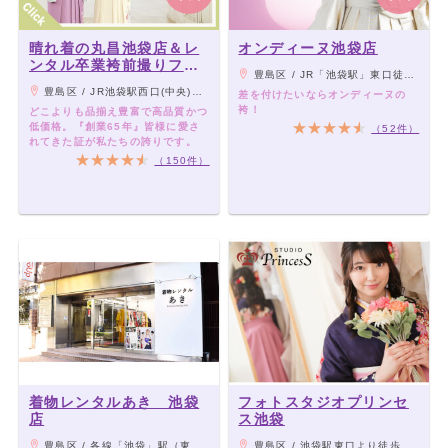
晴れ着の丸昌池袋店＆レ
オンディーヌ池袋店
ンタル卒業袴前撮りフォ
豊島区 / JR「池袋駅」東口徒歩4分
トスタジオ
豊島区 / JR池袋駅西口(中央)出口から徒歩5分。東京メトロ池袋駅エチカ池袋C6出口から徒歩3分。※西口五差路（交差点）から劇場通りを北方向に進み、池袋郵便局前（交差点）を左折してすぐ右側。トキワ通りチョコザップ池袋西口(池袋MSビル)の前です
差を付けたいならオンディーヌの
袴！
どこよりも品揃え豊富で高品質かつ
低価格。『創業65年』皆様に愛さ
（52件）
れてきた証が私たちの誇りです。
（150件）
着物レンタルあき 池袋
フォトスタジオプリンセ
店
ス池袋
豊島区 / 各線「池袋」駅（東口）から徒歩8分、有楽町線「東池袋」駅（2番出口）から徒歩5分、副都心線「雑司が谷」駅（1番出口）から徒歩14分
豊島区 / 池袋駅東口より徒歩約５分