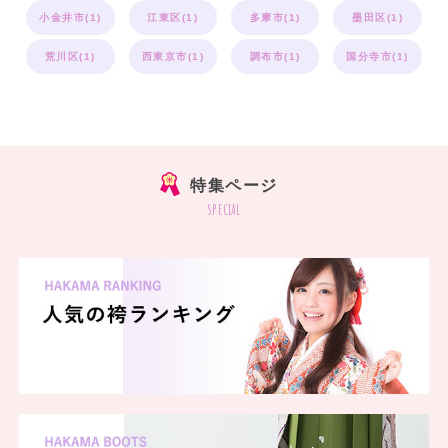
小金井市(1)
江東区(1)
多摩市(1)
墨田区(1)
荒川区(1)
西東京市(1)
調布市(1)
国分寺市(1)
特集ページ
special