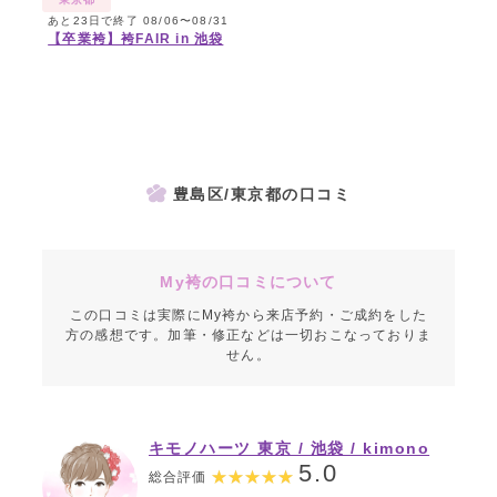
あと23日で終了 08/06〜08/31
【卒業袴】袴FAIR in 池袋
豊島区/東京都の口コミ
My袴の口コミについて
この口コミは実際にMy袴から来店予約・ご成約をした
方の感想です。加筆・修正などは一切おこなっておりま
せん。
キモノハーツ 東京 / 池袋 / kimono
hearts Tokyo-ikebukuro-
5.0
総合評価