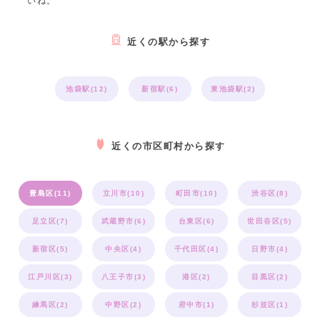
いね。
近くの駅から探す
池袋駅(12)
新宿駅(6)
東池袋駅(2)
近くの市区町村から探す
豊島区(11)
立川市(10)
町田市(10)
渋谷区(8)
足立区(7)
武蔵野市(6)
台東区(6)
世田谷区(5)
新宿区(5)
中央区(4)
千代田区(4)
日野市(4)
江戸川区(3)
八王子市(3)
港区(2)
目黒区(2)
練馬区(2)
中野区(2)
府中市(1)
杉並区(1)