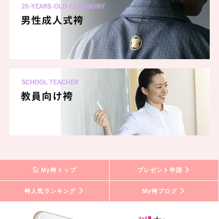
My袴トップ
プレゼント申請
袴人気ランキング
My袴ブログ