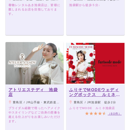
着物レンタルあき池袋店は、皆様に
池袋駅から徒歩５分♪
親しまれるお店を目指しておりま
す。
アトリエステディ 池袋
ふりそでMODEウェディ
店
ングボックス ルミネ池
袋店
豊島区 / JR山手線・東武鉄道・西武鉄道・東京メトロ「池袋」駅 東口より徒歩7分
豊島区 / JR池袋駅 徒歩2分
ブライダル経験で培ったヘアメイク
ふりそでMODE ルミネ池袋店
やスタイリングなどご自身の想像を
（60件）
超える仕上がりをお楽しみいただけ
ます。