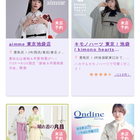
来店
来店
予約
予約
aimme 東京池袋店
キモノハーツ 東京 / 池袋
/ kimono hearts
豊島区 / JR/西武/東武/東京メトロ 各線「池袋駅」東口より 徒歩約1分東京メトロ有楽町線「東池袋駅」より 徒歩約8分
Tokyo-ikebukuro-
豊島区 / JR池袋駅東口出て、ビッグカメラ・ガストの大きな看板の方へ横断歩道を渡ってすぐ。 東京メトロ池袋駅35番出口上がって、サンシャイン通りへ向かってまっすぐ。 グリーン大通り沿いのサンシャイン中央通り入口横にあります。
夏休みは振袖＆卒業袴選びへ！
7/25〜8/10限定「振袖＆卒業袴展
ハカマもキモノハーツで可愛く行こ
示会」開催
う！
（119件）
来店
来店
予約
予約