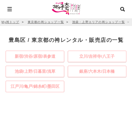
My袴トップ
＞
東京都の袴ショップ一覧
＞
池袋・上野エリアの袴ショップ一覧
＞
豊島区 / 東京都の袴レンタル・販売店の一覧
新宿/渋谷/原宿/表参道
立川/吉祥寺/八王子
池袋/上野/日暮里/浅草
銀座/六本木/日本橋
江戸川/亀戸/錦糸町/墨田区