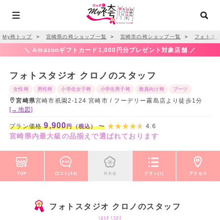
My袴トップ
＞
宮崎県の袴ショップ一覧
＞
宮崎市の袴ショップ一覧
＞
フォトス
＼ Amazonギフトカード1,000円分プレゼント対象店舗 ／
フォトスタジオ クロノのスタッフ
女性袴
男性袴
小学生女子袴
小学生男子袴
教員向け袴
ブーツ
宮崎県
宮崎市祇園2-124 宮崎市 / フーデリー霧島店より徒歩1分
[→地図]
9,900
プラン価格
〜
4.6
円（税込）
宮崎県内最大級の品揃えで選ばれております
TOP
口コミ(34)
袴衣装
プラン(1)
アクセス
フォトスタジオ クロノのスタッフ
shop staff