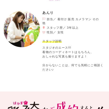
あんり
担当／ 着付け 販売 カメラマン その
他
スタッフ歴／ 3年以上
性別／
女性
スタッフ説明
スタジオのエース!!!
着物のコーディネートはもちろん、
おしゃれな写真も撮りますよ！
分からないことは、何でも気軽にご相談く
ださい♪