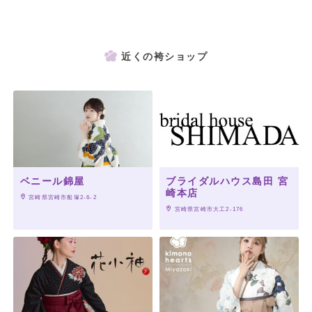
近くの袴ショップ
ベニール錦屋
ブライダルハウス島田 宮
崎本店
 宮崎県宮崎市船塚2-6-2
 宮崎県宮崎市大工2-176