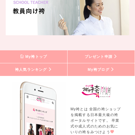
My袴トップ
プレゼント申請
袴人気ランキング
My袴ブログ
My袴とは 全国の袴ショップ
を掲載する日本最大級の袴
ポータルサイトです。 卒業
式や成人式のためのお気に
いりの袴をみつけよう